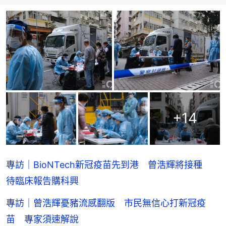
+
14
專訪｜BioNTech新冠疫苗先到港 曾浩輝將接種
待臨床報告購科興
專訪｜曾浩輝憂豬流感翻版 市民無信心打新冠疫
苗 專家須速解說