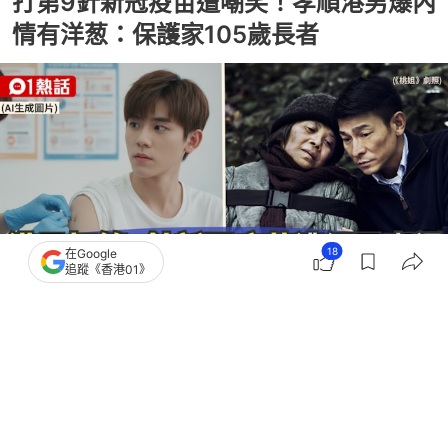
打第9針新冠疫苗遭嘲笑！孝順港男爆內
情有洋葱：保護家105歲長者
18
在Google
追蹤《香港01》
撰文：
田中貴
出版：
2026-06-21 14:07
更新：
2026-06-21 14:07