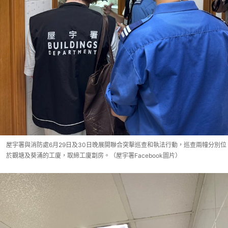
屋宇署與消防處6月29日及30日晚展開聯合突擊巡查和執法行動，巡查兩幢分別位
於觀塘及葵涌的工廈，取締工廈劏房。（屋宇署Facebook圖片）