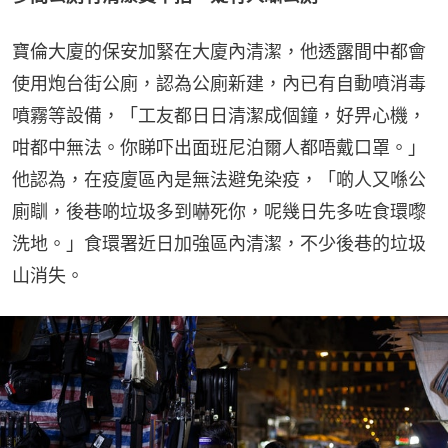
寶倫大廈的保安加緊在大廈內清潔，他透露間中都會
使用炮台街公廁，認為公廁新建，內已有自動噴消毒
噴霧等設備，「工友都日日清潔成個鐘，好畀心機，
咁都中無法。你睇吓出面班尼泊爾人都唔戴口罩。」
他認為，在疫廈區內是無法避免染疫，「啲人又喺公
廁瞓，後巷啲垃圾多到嚇死你，呢幾日先多咗食環嚟
洗地。」食環署近日加強區內清潔，不少後巷的垃圾
山消失。