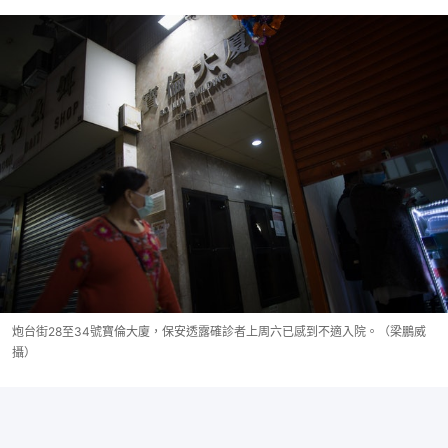
炮台街28至34號寶倫大廈，保安透露確診者上周六已感到不適入院。（梁鵬威
攝）