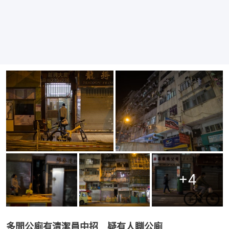
+
4
多間公廁有清潔員中招　疑有人瞓公廁