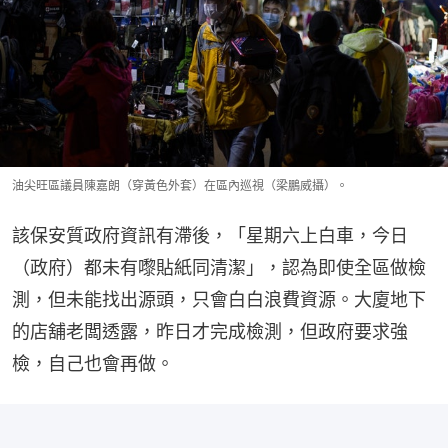
油尖旺區議員陳嘉朗（穿黃色外套）在區內巡視（梁鵬威攝）。
該保安質政府資訊有滯後，「星期六上白車，今日
（政府）都未有嚟貼紙同清潔」，認為即使全區做檢
測，但未能找出源頭，只會白白浪費資源。大廈地下
的店舖老闆透露，昨日才完成檢測，但政府要求強
檢，自己也會再做。