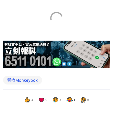
猴痘Monkeypox
4
0
4
1
6