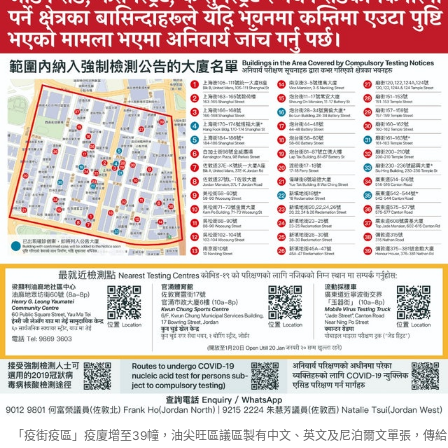
「疫街疫區」疫廈增至39幢，油尖旺區議區製有中文、英文及尼泊爾文單張，傳給