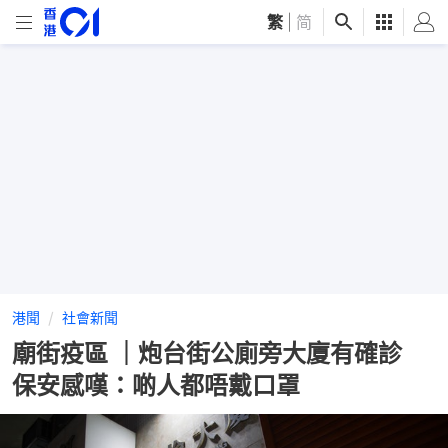
繁
|
简
港聞
社會新聞
廟街疫區 ｜炮台街公廁旁大廈有確診
保安感嘆：啲人都唔戴口罩