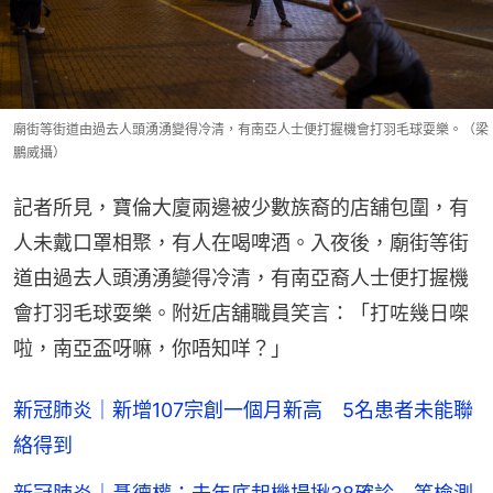
廟街等街道由過去人頭湧湧變得冷清，有南亞人士便打握機會打羽毛球耍樂。（梁
鵬威攝）
記者所見，寶倫大廈兩邊被少數族裔的店舖包圍，有
人未戴口罩相聚，有人在喝啤酒。入夜後，廟街等街
道由過去人頭湧湧變得冷清，有南亞裔人士便打握機
會打羽毛球耍樂。附近店舖職員笑言：「打咗幾日㗎
啦，南亞盃呀嘛，你唔知咩？」
新冠肺炎｜新增107宗創一個月新高 5名患者未能聯
絡得到