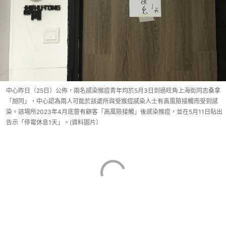
中心昨日（25日）公佈，兩名感染猴痘青年均於5月3日到過旺角上海街同志桑拿
「胡同」，中心認為兩人可能於該處所與受猴痘感染人士有高風險接觸而受到感
染。該場所2023年4月底曾有顧客「高風險接觸」後感染猴痘，並在5月11日貼出
告示「停電休息1天」。(資料圖片）