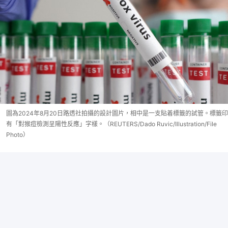
圖為2024年8月20日路透社拍攝的設計圖片，相中是一支貼着標籤的試管。標籤印
有「對猴痘檢測呈陽性反應」字樣。（REUTERS/Dado Ruvic/Illustration/File
Photo）