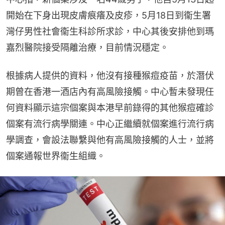
開始在下身出現皮膚痕癢及皮疹，5月18日到衞生署
灣仔男性社會衞生科診所求診，中心其後安排他到瑪
嘉烈醫院接受隔離治療，目前情況穩定。
根據病人提供的資料，他沒有接種猴痘疫苗，於潛伏
期曾在香港一酒店內有高風險接觸。中心暫未發現任
何資料顯示這宗個案與本港早前錄得的其他猴痘確診
個案有流行病學關連。中心正繼續就個案進行流行病
學調查，會設法聯繫與他有高風險接觸的人士，並將
個案通報世界衞生組織。