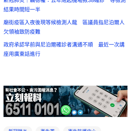
新冠肺炎｜聶德權：去年底起機場揪38確診 等檢測
結果時間短一半
廟街疫區入夜後現等候檢測人龍 區議員指尼泊爾人
欠領袖致防疫難
政府承認早前與尼泊爾確診者溝通不順 最近一次講
座用廣東話進行