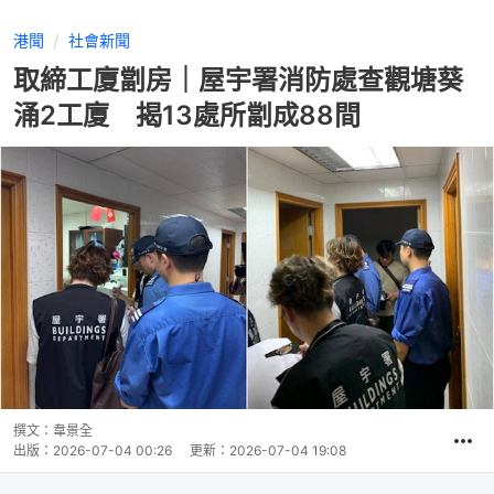
港聞
社會新聞
取締工廈劏房｜屋宇署消防處查觀塘葵
涌2工廈 揭13處所劏成88間
撰文：
韋景全
出版：
2026-07-04 00:26
更新：
2026-07-04 19:08