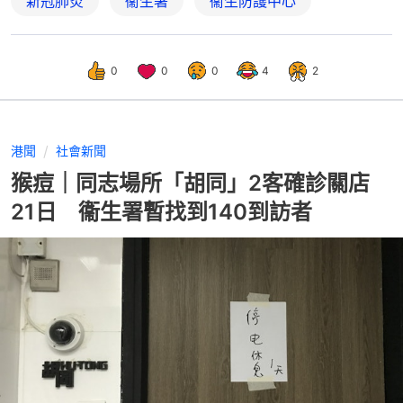
新冠肺炎
衞生署
衞生防護中心
0
0
0
4
2
港聞
社會新聞
猴痘｜同志場所「胡同」2客確診關店
21日 衞生署暫找到140到訪者