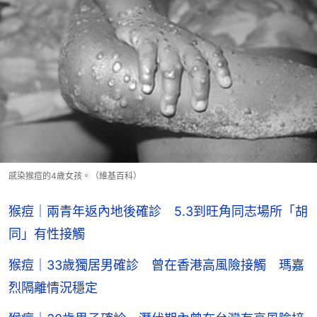
感染猴痘的4歲女孩。（維基百科）
猴痘｜兩青年返內地後確診 5.3到旺角同志場所「胡
同」有性接觸
猴痘｜33歲獨居男確診 曾在香港高風險接觸 瑪嘉
烈隔離情況穩定