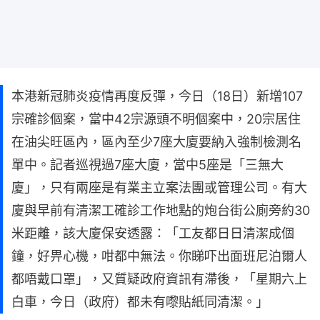
本港新冠肺炎疫情再度反彈，今日（18日）新增107
宗確診個案，當中42宗源頭不明個案中，20宗居住
在油尖旺區內，區內至少7座大廈要納入強制檢測名
單中。記者巡視過7座大廈，當中5座是「三無大
廈」，只有兩座是有業主立案法團或管理公司。有大
廈與早前有清潔工確診工作地點的炮台街公廁旁約30
米距離，該大廈保安透露：「工友都日日清潔成個
鐘，好畀心機，咁都中無法。你睇吓出面班尼泊爾人
都唔戴口罩」，又質疑政府資訊有滯後，「星期六上
白車，今日（政府）都未有嚟貼紙同清潔。」