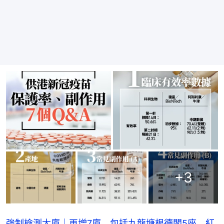
+
3
強制檢測大廈｜再增7廈 包括九龍塘根德閣5座 紅