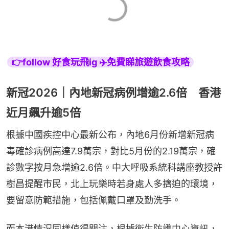
👉follow 好食玩飛ig ✈️免費睇旅遊飲食攻略
新冠2026｜內地新冠病例增逾2.6倍 香港
近月飆升逾5倍
根據中國疾控中心最新公布，內地6月份新增新冠病
毒確診病例高達7.9萬宗，對比5月份的2.19萬宗，確
診數字按月急增逾2.6倍。中大呼吸系統科講座教授許
樹昌提醒市民，北上玩樂時若身處人多擠迫的環境，
要留意防範措施，包括佩戴口罩及勤洗手。
而本港情況同樣值得關注，根據衞生防護中心資訊，