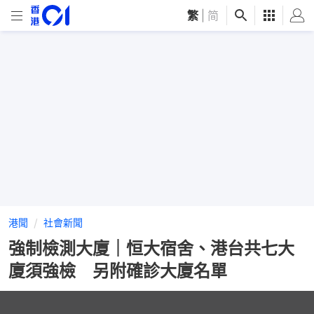
繁
|
简
港聞
社會新聞
強制檢測大廈｜恒大宿舍、港台共七大
廈須強檢 另附確診大廈名單