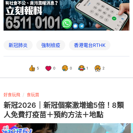
新冠肺炎
強制檢疫
香港電台RTHK
5
0
0
1
2
好食玩飛
食玩買
新冠2026｜新冠個案激增逾5倍！8類
人免費打疫苗＋預約方法＋地點