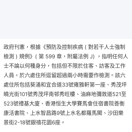
政府刊憲，根據《預防及控制疾病 ( 對若干人士強制
檢測 ) 規例》( 第 599 章，附屬法例 J) ，指明任何人
士不論以何種身分，包括但不限於住客、訪客及工作
人員，於六處住所逗留超過兩小時需要作檢測。該六
處住所包括葵涌和宜合道33號雍雅軒第一座、秀茂坪
曉光街101號秀茂坪南邨秀旺樓、油麻地彌敦道521至
523號禮基大廈、香港恒生大學賽馬會住宿書院善衡
康活書院、上水智昌路9號上水名都羅馬閣、沙田樂
景街2-18號銀禧花園6座。