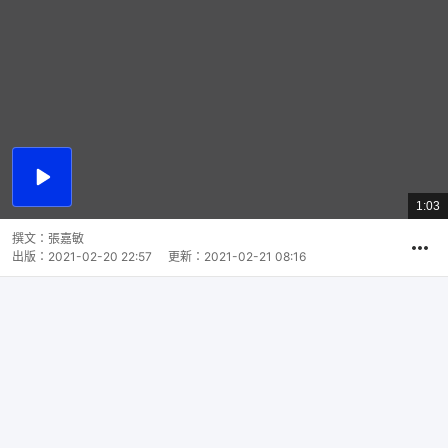
播
放
1:03
總
影
共
片
時
撰文：
張嘉敏
間
出版：
2021-02-20 22:57
更新：
2021-02-21 08:16