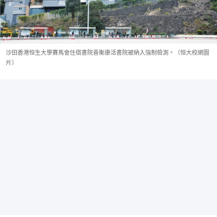
沙田香港恒生大學賽馬會住宿書院善衡康活書院被納入強制檢測。（恒大校網圖
片）