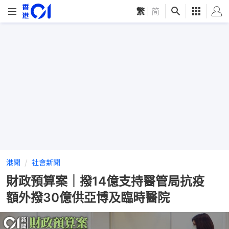
繁
|
简
港聞
社會新聞
財政預算案｜撥14億支持醫管局抗疫
額外撥30億供亞博及臨時醫院