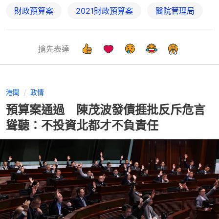
財政預算案
2021財政預算案
醫院管理局
搶先表達
港聞
政情
預算案通過 陳茂波發債捱批反斥危言
聳聽：不投資北都才不負責任