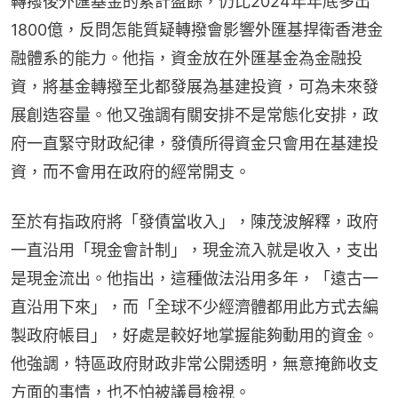
轉撥後外匯基金的累計盈餘，仍比2024年年底多出
1800億，反問怎能質疑轉撥會影響外匯基捍衛香港金
融體系的能力。他指，資金放在外匯基金為金融投
資，將基金轉撥至北都發展為基建投資，可為未來發
展創造容量。他又強調有關安排不是常態化安排，政
府一直緊守財政紀律，發債所得資金只會用在基建投
資，而不會用在政府的經常開支。
至於有指政府將「發債當收入」，陳茂波解釋，政府
一直沿用「現金會計制」，現金流入就是收入，支出
是現金流出。他指出，這種做法沿用多年，「遠古一
直沿用下來」，而「全球不少經濟體都用此方式去編
製政府帳目」，好處是較好地掌握能夠動用的資金。
他強調，特區政府財政非常公開透明，無意掩飾收支
方面的事情，也不怕被議員檢視。