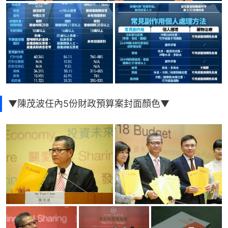
▼陳茂波任內5份財政預算案封面顏色▼