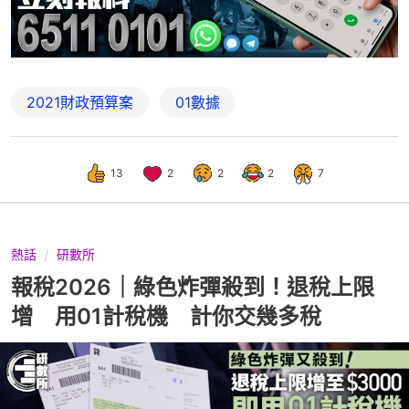
2021財政預算案
01數據
13
2
2
2
7
熱話
研數所
報稅2026｜綠色炸彈殺到！退稅上限
增 用01計稅機 計你交幾多稅