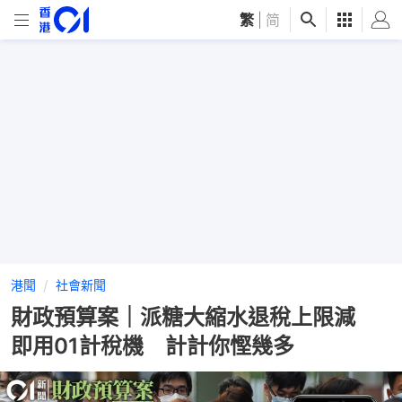
繁
|
简
港聞
社會新聞
財政預算案｜派糖大縮水退稅上限減
即用01計稅機 計計你慳幾多