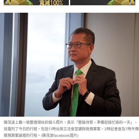
陳茂波上載一張整理領呔的個人照片，表示「整裝待發，準備迎接忙碌的一天」，
並羅列了今日的行程，包括11時出席立法會宣讀財政預算案、3時記者會及7時半傳
媒預算案論壇的行程。(陳茂波facebook圖片)