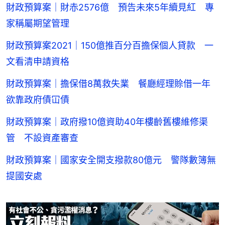
財政預算案｜財赤2576億 預告未來5年續見紅 專
家稱屬期望管理
財政預算案2021｜150億推百分百擔保個人貸款 一
文看清申請資格
財政預算案｜擔保借8萬救失業 餐廳經理賒借一年
欲靠政府債冚債
財政預算案｜政府撥10億資助40年樓齡舊樓維修渠
管 不設資產審查
財政預算案｜國家安全開支撥款80億元 警隊數簿無
提國安處