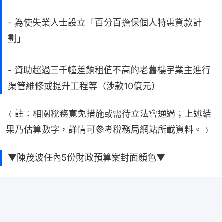
- 為使失業人士設立「百分百擔保個人特惠貸款計
劃」
- 資助超過三千幢差餉租值不高的老舊樓宇業主進行
渠管維修或提升工程等（涉款10億元）
﹙註：相關稅務寛免措施或需待立法會通過；上述結
果乃估算數字，詳情可參考稅務局網站所載資料。﹚
▼陳茂波任內5份財政預算案封面顏色▼