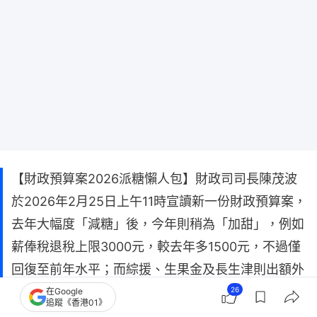
【財政預算案2026派糖懶人包】財政司司長陳茂波
於2026年2月25日上午11時宣讀新一份財政預算案，
去年大幅度「減糖」後，今年則稍為「加甜」，例如
薪俸稅退稅上限3000元，較去年多1500元，不過僅
回復至前年水平；而綜援、生果金及長生津則出額外
1個月糧，較去年「半糧」多。另外，多項免稅額調
26
在Google
追蹤《香港01》
高，包括基本免稅額由目前132,000元，增至