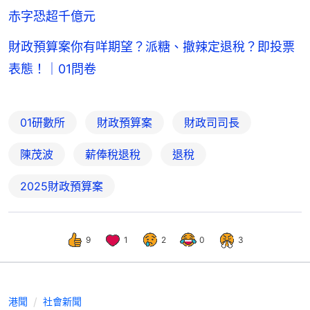
赤字恐超千億元
財政預算案你有咩期望？派糖、撤辣定退稅？即投票
表態！｜01問卷
01研數所
財政預算案
財政司司長
陳茂波
薪俸稅退稅
退稅
2025財政預算案
9
1
2
0
3
港聞
社會新聞