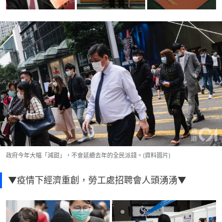
政府今年大幅「減甜」，不會延續去年的全民派錢。(資料圖片)
▼疫情下經濟重創，勞工處招聘會人頭湧湧▼