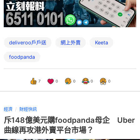
deliveroo戶戶送
網上外賣
Keeta
foodpanda
7
0
0
0
0
經濟
財經快訊
斥148億美元購foodpanda母企 Uber
曲線再攻港外賣平台市場？