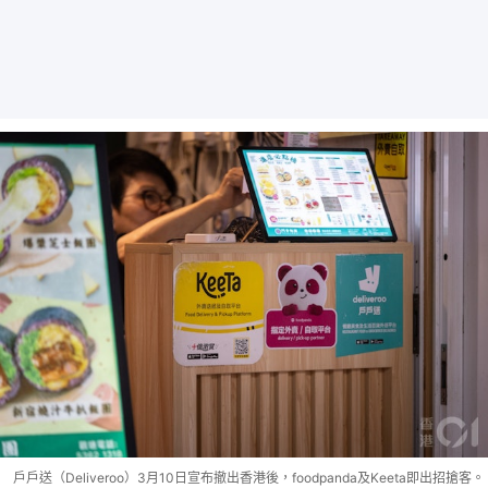
戶戶送（Deliveroo）3月10日宣布撤出香港後，foodpanda及Keeta即出招搶客。