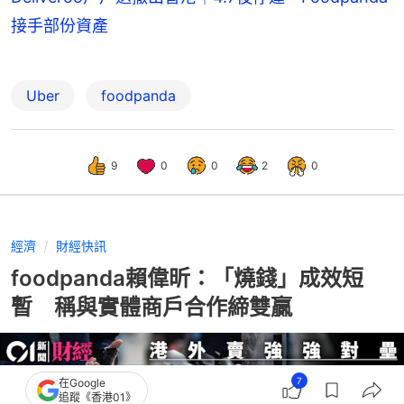
接手部份資產
Uber
foodpanda
9
0
0
2
0
經濟
財經快訊
foodpanda賴偉昕：「燒錢」成效短
暫 稱與實體商戶合作締雙贏
7
在Google
追蹤《香港01》