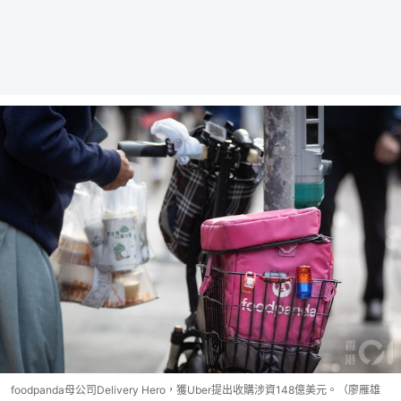
foodpanda母公司Delivery Hero，獲Uber提出收購涉資148億美元。（廖雁雄