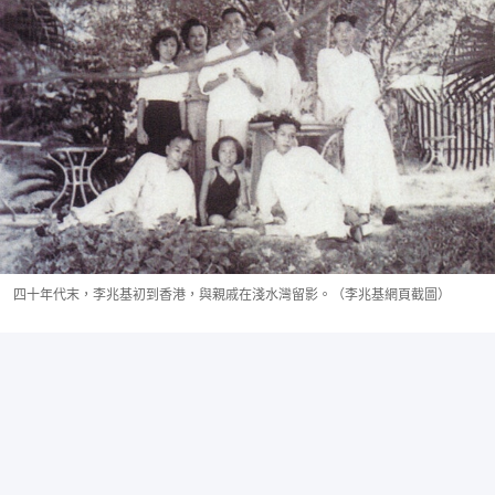
四十年代末，李兆基初到香港，與親戚在淺水灣留影。（李兆基網頁截圖）