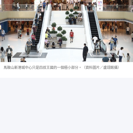
馬鞍山新港城中心只是四叔王國的一個極小部分。（資料圖片／盧翊銘攝）