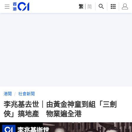
繁
|
简
港聞
社會新聞
李兆基去世｜由黃金神童到組「三劍
俠」搞地產 物業遍全港