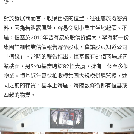
少。
對於發展商而言，收購舊樓的位置，往往屬於機密資
料，因為若泄露風聲，容易令到小業主坐地起價。不
過，恒基於2010年曾有感於股價折讓大，罕有將一份
集團詳細物業估價報告寄予股東，冀讓股東知道公司
「值錢」。當時的報告指出，恒基擁有51個商場或商
業樓面，另外恒基當時於92幢大廈，擁有一個至多個
物業。恒基近年更伙拍收樓集團大規模併購舊樓，連
同之前的存貨，基本上每區、每隔數條街都有恒基或
四叔的物業。