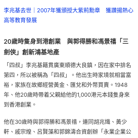
李兆基去世｜2007年獲頒授大紫荊勳章 獲讚揚熱心
高等教育發展
20歲時隻身到港創業 與郭得勝和馮景禧「三
劍俠」創新鴻基地產
「四叔」李兆基籍貫廣東順德大良鎮，因在家中排名
第四，所以被稱為「四叔」。他出生時家境就相當富
裕，家族在故鄉經營黃金、匯兌和外幣買賣。1948
年、他20歲時帶着父親給他的1,000港元本錢隻身來
到香港創業。
他在30歲時與郭得勝和馮景禧，連同胡兆熾、黃少
軒、戚宗煌、呂賢藻和郭錦濤合資創辦「永業企業公