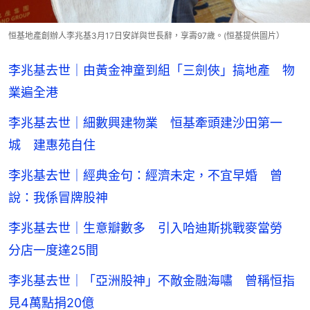
恒基地產創辦人李兆基3月17日安詳與世長辭，享壽97歲。(恒基提供圖片）
李兆基去世｜由黃金神童到組「三劍俠」搞地產 物
業遍全港
李兆基去世｜細數興建物業 恒基牽頭建沙田第一
城 建惠苑自住
李兆基去世｜經典金句：經濟未定，不宜早婚 曾
說：我係冒牌股神
李兆基去世｜生意瓣數多 引入哈迪斯挑戰麥當勞
分店一度達25間
李兆基去世｜「亞洲股神」不敵金融海嘯 曾稱恒指
見4萬點捐20億