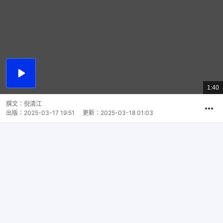
播
放
1:40
總
影
共
片
時
撰文：
倪清江
間
出版：
2025-03-17 19:51
更新：
2025-03-18 01:03