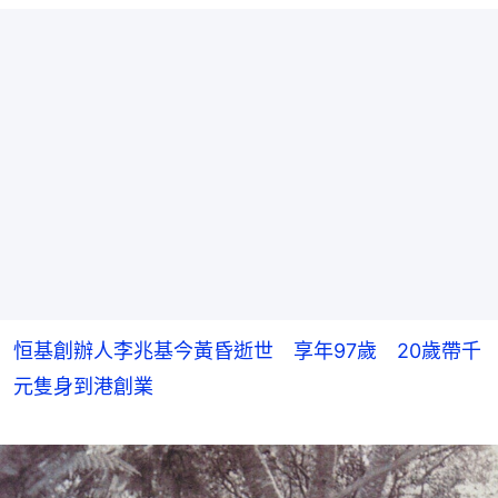
恒基創辦人李兆基今黃昏逝世 享年97歲 20歲帶千
元隻身到港創業