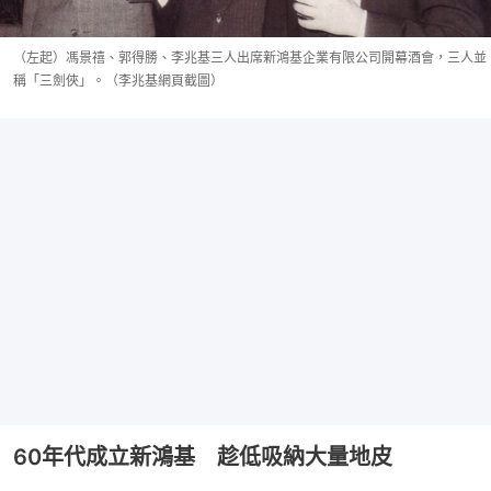
（左起）馮景禧、郭得勝、李兆基三人出席新鴻基企業有限公司開幕酒會，三人並
稱「三劍俠」。（李兆基網頁截圖）
60年代成立新鴻基 趁低吸納大量地皮​