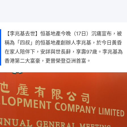
【李兆基去世】恒基地產今晚（17日）沉痛宣布，被
稱為「四叔」的恒基地產創辦人李兆基，於今日黃昏
在家人陪伴下，安詳與世長辭，享壽97歲。李兆基為
香港第二大富豪，更曾榮登亞洲首富。