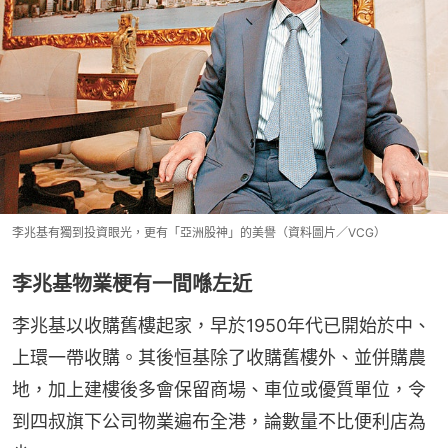
李兆基有獨到投資眼光，更有「亞洲股神」的美譽（資料圖片／VCG）
李兆基物業梗有一間喺左近
李兆基以收購舊樓起家，早於1950年代已開始於中、
上環一帶收購。其後恒基除了收購舊樓外、並併購農
地，加上建樓後多會保留商場、車位或優質單位，令
到四叔旗下公司物業遍布全港，論數量不比便利店為