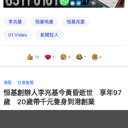
李兆基
恒基地產
恒基兆業
01 Video
新聞狂人
73
1
3
1
0
港聞
社會新聞
恒基創辦人李兆基今黃昏逝世 享年97
歲 20歲帶千元隻身到港創業