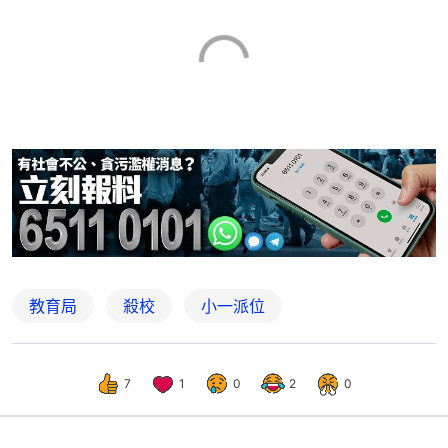
教育局
殺校
小一派位
7
1
0
2
0