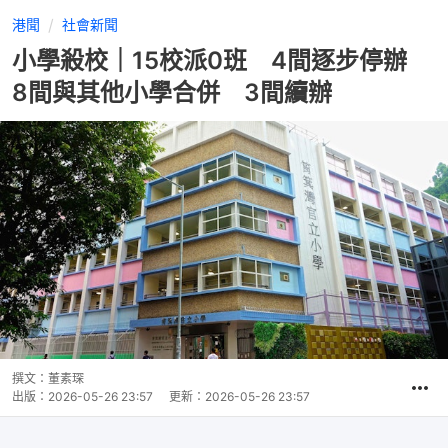
港聞
社會新聞
小學殺校｜15校派0班 4間逐步停辦
8間與其他小學合併 3間續辦
撰文：
董素琛
出版：
2026-05-26 23:57
更新：
2026-05-26 23:57