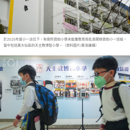
於2025年度小一派位下，有兩所資助小學未能獲教育局批准開辦資助小一班級，
當中包括黃大仙區的天主教博智小學。（資料圖片/黃浩謙攝）