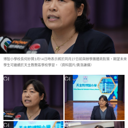
博智小學校長何妙賢3月14日時表示將於同月27日前與辦學團體商對策，期望未來
學生可繼續於天主教教區學校學習。（資料圖片/黃浩謙攝）