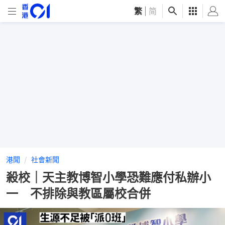
繁
|
简
港聞
社會新聞
殺校｜天主教博智小學恐難應付私辦小
一 不排除與教區屬校合併