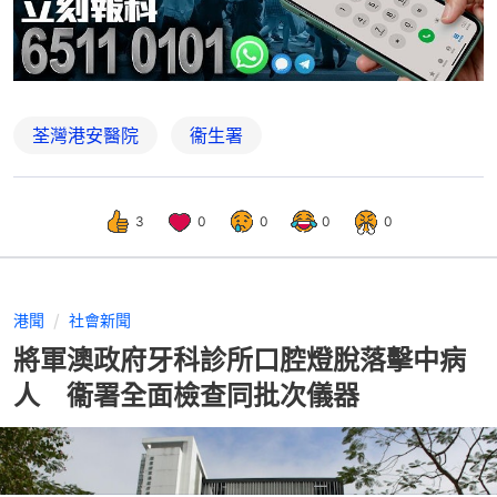
荃灣港安醫院
衞生署
3
0
0
0
0
港聞
社會新聞
將軍澳政府牙科診所口腔燈脫落擊中病
人 衞署全面檢查同批次儀器