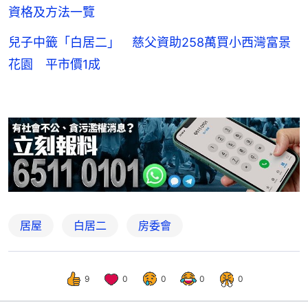
資格及方法一覽
兒子中籤「白居二」 慈父資助258萬買小西灣富景
花園 平市價1成
居屋
白居二
房委會
9
0
0
0
0