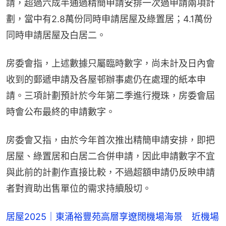
請，超過六成半通過精簡申請安排一次過申請兩項計
劃，當中有2.8萬份同時申請居屋及綠置居；4.1萬份
同時申請居屋及白居二。
房委會指，上述數據只屬臨時數字，尚未計及日內會
收到的郵遞申請及各屋邨辦事處仍在處理的紙本申
請。三項計劃預計於今年第二季進行攪珠，房委會屆
時會公布最終的申請數字。
房委會又指，由於今年首次推出精簡申請安排，即把
居屋、綠置居和白居二合併申請，因此申請數字不宜
與此前的計劃作直接比較，不過超額申請仍反映申請
者對資助出售單位的需求持續殷切。
居屋2025｜東涌裕豐苑高層享遼闊機場海景 近機場