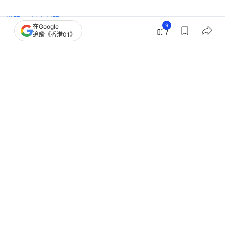
港聞
社會新聞
9
在Google
居屋2025｜申請費加至$350 申請表
追蹤《香港01》
今起有得攞 一文看填表須知
撰文：
陶嘉心
出版：
2026-04-23 19:31
更新：
2026-04-23 22:45