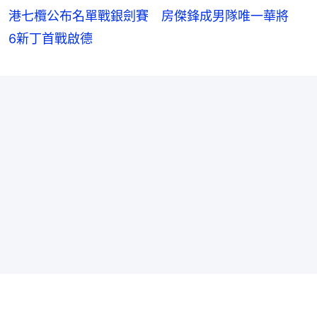
港七欖公布名單戰銀劍賽 房傑鋒成男隊唯一華將
6新丁首戰啟德