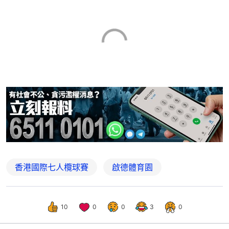
香港國際七人欖球賽
啟德體育園
10
0
0
3
0