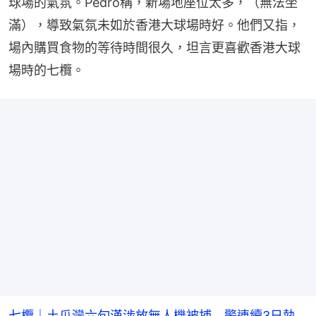
球場的氣氛。Pedro稱，新場地座位太多，（無法坐
滿），導致氣氛未如於香港大球場時好。他們又指，
場內購買食物的等待時間很久，坦言更喜歡香港大球
場時的七欖。
七欖｜土瓜灣六旬漢涉放無人機被捕 警連續3日執