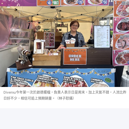
Diverxu今年第一次於啟德擺檔，負責人表示日是周末，加上天氣不錯，人流比昨
日好不少，相信可追上預期銷量。（林子慰攝）