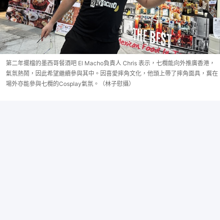
第二年擺檔的墨西哥餐酒吧 El Macho負責人 Chris 表示，七欖能向外推廣香港，
氣氛熱鬧，因此希望繼續參與其中。因喜愛摔角文化，他頭上帶了摔角面具，冀在
場外亦能參與七欖的Cosplay氣氛。（林子慰攝）