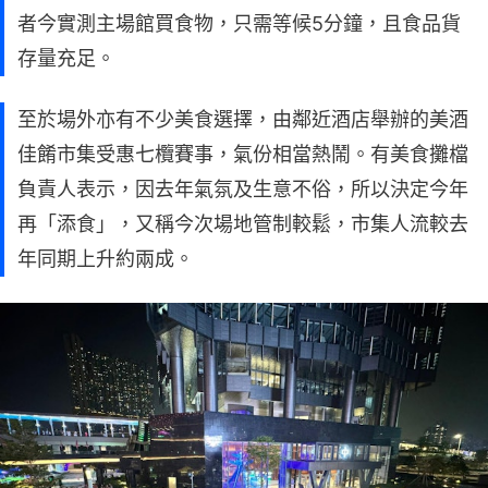
者今實測主場館買食物，只需等候5分鐘，且食品貨
存量充足。
至於場外亦有不少美食選擇，由鄰近酒店舉辦的美酒
佳餚市集受惠七欖賽事，氣份相當熱鬧。有美食攤檔
負責人表示，因去年氣氛及生意不俗，所以決定今年
再「添食」，又稱今次場地管制較鬆，市集人流較去
年同期上升約兩成。