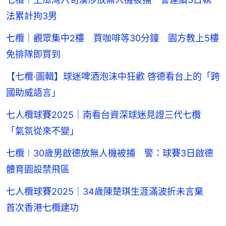
法累計拘3男
七欖｜觀眾集中2樓 買咖啡等30分鐘 園方教上5樓
免排隊即買到
【七欖·圖輯】球迷啤酒泡沫中狂歡 啓德看台上的「跨
國助威語言」
七人欖球賽2025｜南看台資深球迷見證三代七欖
「氣氛從來不變」
七欖︱30歲男啟德放無人機被捕 警：球賽3日啟德
體育園設禁飛區
七人欖球賽2025｜34歲陳楚琪生涯滿波折未言棄
首次香港七欖建功