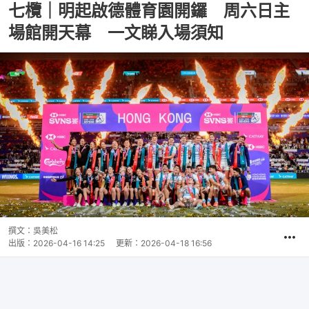
七欖｜明起啟德體育園開鑼 周六日主
場館開天幕 一文睇入場須知
撰文：
吳美松
出版：
2026-04-16 14:25
更新：
2026-04-18 16:56