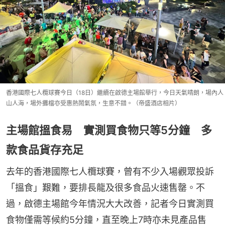
香港國際七人欖球賽今日（18日）繼續在啟德主場館舉行，今日天氣晴朗，場內人
山人海，場外攤檔亦受惠熱鬧氣氛，生意不錯。（帝盛酒店相片）
主場館搵食易 實測買食物只等5分鐘 多
款食品貨存充足
去年的香港國際七人欖球賽，曾有不少入場觀眾投訴
「搵食」艱難，要排長龍及很多食品火速售罄。不
過，啟德主場館今年情況大大改善，記者今日實測買
食物僅需等候約5分鐘，直至晚上7時亦未見產品售