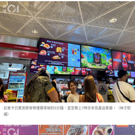
記者今日實測買食物僅需等候約5分鐘，直至晚上7時亦未見產品售罄。（林子慰
攝）