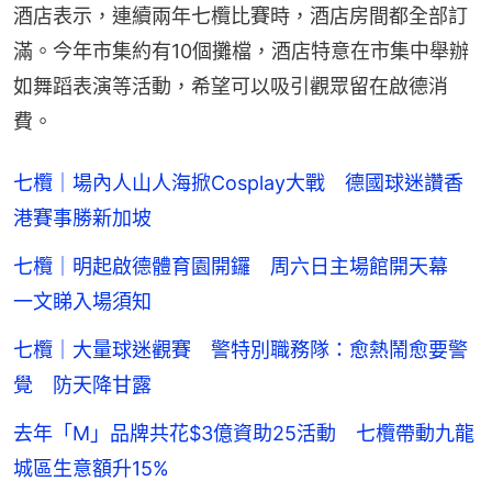
酒店表示，連續兩年七欖比賽時，酒店房間都全部訂
滿。今年市集約有10個攤檔，酒店特意在市集中舉辦
如舞蹈表演等活動，希望可以吸引觀眾留在啟德消
費。
七欖｜場內人山人海掀Cosplay大戰 德國球迷讚香
港賽事勝新加坡
七欖｜明起啟德體育園開鑼 周六日主場館開天幕
一文睇入場須知
七欖｜大量球迷觀賽 警特別職務隊：愈熱鬧愈要警
覺 防天降甘露
去年「M」品牌共花$3億資助25活動 七欖帶動九龍
城區生意額升15%