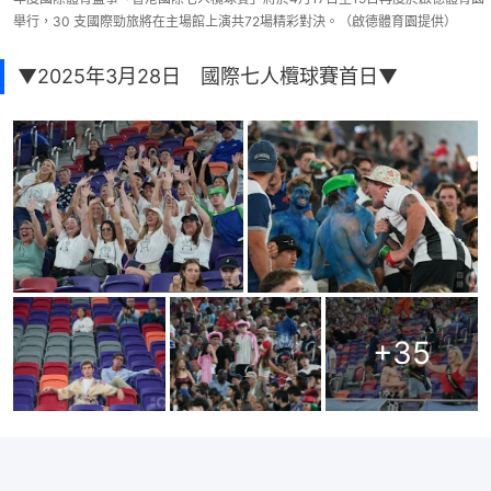
舉行，30 支國際勁旅將在主場館上演共72場精彩對決。（啟德體育園提供）
▼2025年3月28日 國際七人欖球賽首日▼
+
35