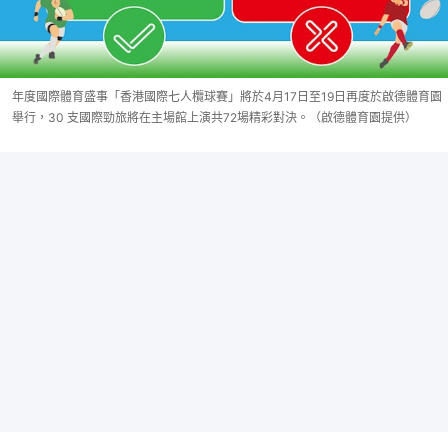
年度國際體育盛事「香港國際七人欖球賽」將於4月17日至19日再度於啟德體育園
舉行，30 支國際勁旅將在主場館上演共72場精彩對決。（啟德體育園提供）