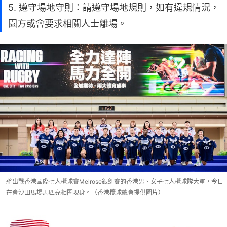
5. 遵守場地守則：請遵守場地規則，如有違規情況，
園方或會要求相關人士離場。
將出戰香港國際七人欖球賽Melrose銀劍賽的香港男、女子七人欖球隊大軍，今日
在會沙田馬場馬匹亮相圈現身。（香港欖球總會提供圖片）