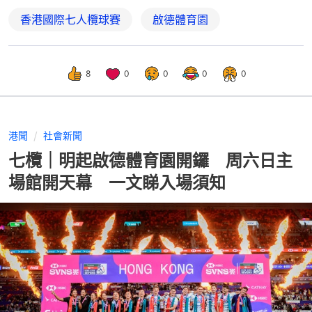
香港國際七人欖球賽
啟德體育園
8
0
0
0
0
港聞
社會新聞
七欖｜明起啟德體育園開鑼 周六日主
場館開天幕 一文睇入場須知