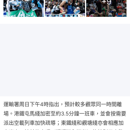
+
9
運輸署周日下午4時指出，預計較多觀眾同一時間離
場。港鐵屯馬綫加密至約3.5分鐘一班車，並會按需要
派出空載列車加快疏導；東鐵綫和觀塘綫亦會相應加