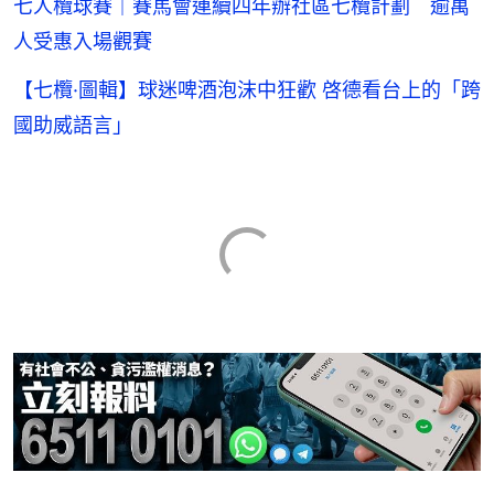
七人欖球賽｜賽馬會連續四年辦社區七欖計劃 逾萬
人受惠入場觀賽
【七欖·圖輯】球迷啤酒泡沫中狂歡 啓德看台上的「跨
國助威語言」