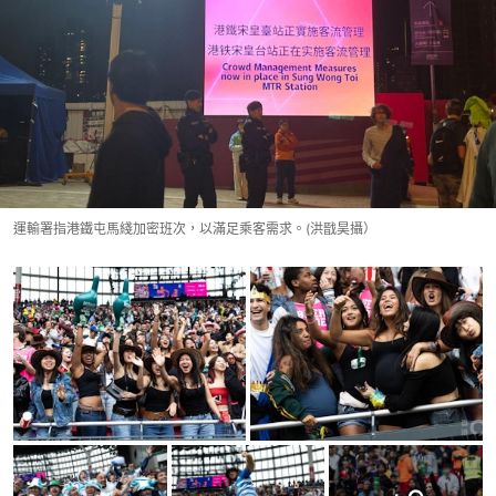
運輸署指港鐵屯馬綫加密班次，以滿足乘客需求。(洪戩昊攝）