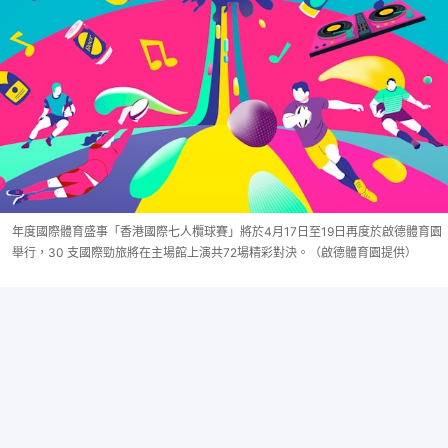
年度國際體育盛事「香港國際七人欖球賽」將於4月17日至19日再度於啟德體育園
舉行，30 支國際勁旅將在主場館上演共72場精彩對決。（啟德體育園提供）