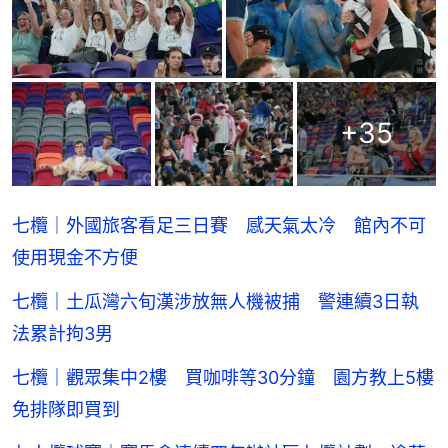
+
35
七欖｜外國旅客看足三日賽 感天氣太冷 館內不可
使用現金不方便
七欖｜土瓜灣六旬漢涉放無人機被捕 警連續3日執
法累計拘3男
七欖｜觀眾集中2樓 買咖啡等30分鐘 園方教上5樓
免排隊即買到