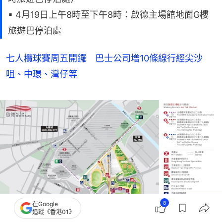
▪ 4月19日上午8時至下午8時：啟德主場館地面G樓
旅遊巴停泊處
七人欖球賽周五開鑼 巴士公司增10條線行經尖沙
咀、中環、灣仔等
8
在Google
追蹤《香港01》