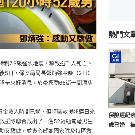
熱門文
特制7.9級強烈地震，導致逾千人死亡。
後5日，保安局局長鄧炳強今晚（2日）
隊帶來好消息，於曼德勒65街一間酒店
黃金救人時間已過，但特區救援隊連日來
保險經紀涉
救援隊聯合救出了一名52歲緬甸藉男生
歲已婚 
動又驕傲，並衷心感謝國家隊及特區救