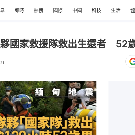
息
即時
熱榜
國際
中國
科技
生活
體
夥國家救援隊救出生還者 52歲
:21