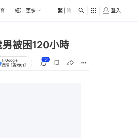
育
經濟
更多
01深圳
繁
觀點
|
简
健康
好食玩飛
登入
女
男被困120小時
104
在Google
追蹤《香港01》