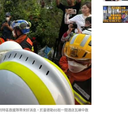
到特區救援隊帶來好消息，於曼德勒65街一間酒店瓦礫中救