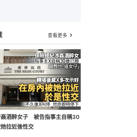
章
查看更多
姦酒醉女子 被告指事主自稱30
被她拉近後性交