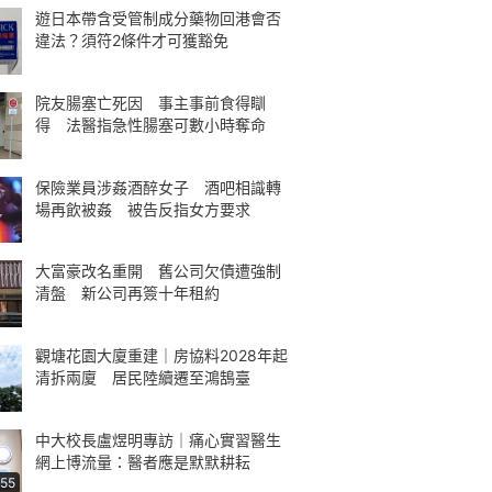
遊日本帶含受管制成分藥物回港會否
違法？須符2條件才可獲豁免
院友腸塞亡死因 事主事前食得瞓
得 法醫指急性腸塞可數小時奪命
保險業員涉姦酒醉女子 酒吧相識轉
場再飲被姦 被告反指女方要求
大富豪改名重開 舊公司欠債遭強制
清盤 新公司再簽十年租約
觀塘花園大廈重建｜房協料2028年起
清拆兩廈 居民陸續遷至鴻鵠臺
中大校長盧煜明專訪｜痛心實習醫生
網上博流量：醫者應是默默耕耘
:55