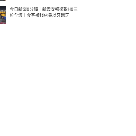
今日新聞8分鐘｜新義安報復致H8三
𨋢全壞｜食客擲錢店員以牙還牙