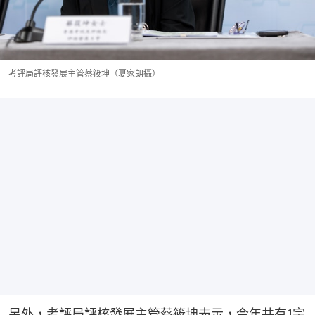
考評局評核發展主管蔡筱坤（夏家朗攝）
另外，考評局評核發展主管蔡筱坤表示，今年共有1宗