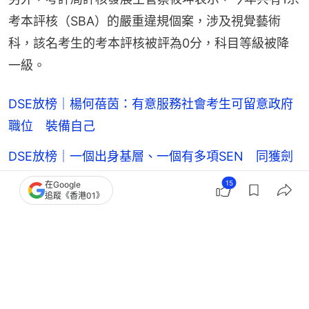
考本評核（SBA）的嚴重違規個案，涉及視覺藝術
科，該名考生的考本評核被評為0分，科目等級被降
一級。
DSE放榜｜楊何蓓茵：有意服務社會考生可留意政府
職位 裝備自己
DSE放榜｜一個出身基層、一個有多項SEN 同獲劍
橋大學有條件取錄
15
在Google
追蹤《香港01》
DSE放榜｜學友社：考生人數升5% 料22分才穩入
八大 選科宜保守
DSE放榜2026｜近1.6萬名日校生考獲大學門檻 1.2
人爭一學位