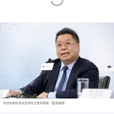
考評局學校考試及評核主管朱舜隆（夏家朗攝）