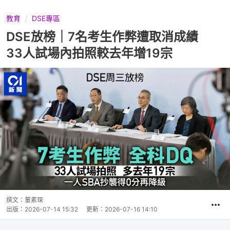
教育
DSE專區
DSE放榜｜7名考生作弊遭取消成績
33人試場內拍照較去年增19宗
撰文：
董素琛
出版：
2026-07-14 15:32
更新：
2026-07-16 14:10