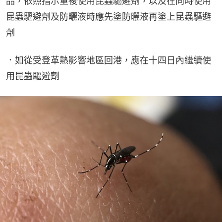
品，依照指示重複使用昆蟲驅避劑，以及在同時使用
昆蟲驅避劑及防曬液時應先塗防曬液再塗上昆蟲驅避
劑
．如從受登革熱影響地區回港，應在十四日內繼續使
用昆蟲驅避劑