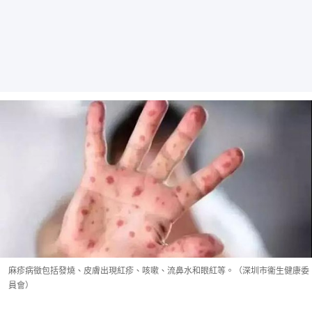
麻疹病徵包括發燒、皮膚出現紅疹、咳嗽、流鼻水和眼紅等。（深圳市衞生健康委
員會）