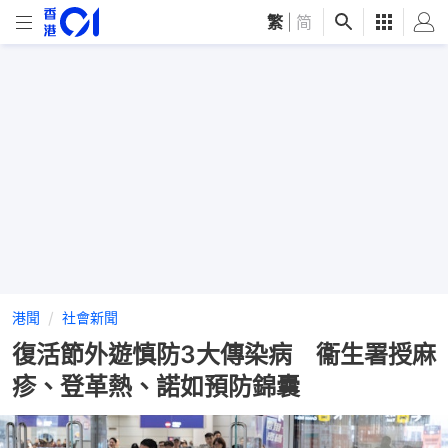
繁
|
简
港聞
社會新聞
復活節外遊慎防3大傳染病 衞生署授麻
疹、登革熱、諾如預防錦囊