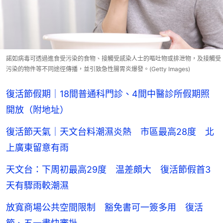
諾如病毒可透過進食受污染的食物、接觸受感染人士的嘔吐物或排泄物，及接觸受
污染的物件等不同途徑傳播，並引致急性腸胃炎爆發。(Getty Images)
復活節假期｜18間普通科門診、4間中醫診所假期照
開放（附地址）
復活節天氣｜天文台料潮濕炎熱 市區最高28度 北
上廣東留意有雨
天文台：下周初最高29度 温差頗大 復活節假首3
天有驟雨較潮濕
放寬商場公共空間限制 豁免書可一簽多用 復活