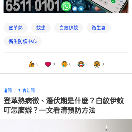
登革熱
蚊患
白紋伊蚊
衞生署
衞生防護中心
3
0
0
1
0
港聞
社會新聞
登革熱病徵、潛伏期是什麼？白紋伊蚊
叮怎麼辦？一文看清預防方法