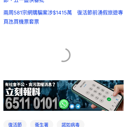
節、五一盡快審批
兩周581宗網購騙案涉$1415萬 復活節前湧假旅遊專
頁氹買機票套票
復活節
衞生署
諾如病毒