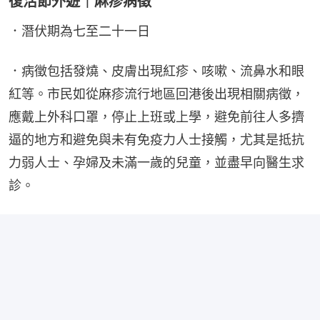
復活節外遊｜麻疹病徵
．潛伏期為七至二十一日
．病徵包括發燒、皮膚出現紅疹、咳嗽、流鼻水和眼
紅等。市民如從麻疹流行地區回港後出現相關病徵，
應戴上外科口罩，停止上班或上學，避免前往人多擠
逼的地方和避免與未有免疫力人士接觸，尤其是抵抗
力弱人士、孕婦及未滿一歲的兒童，並盡早向醫生求
診。