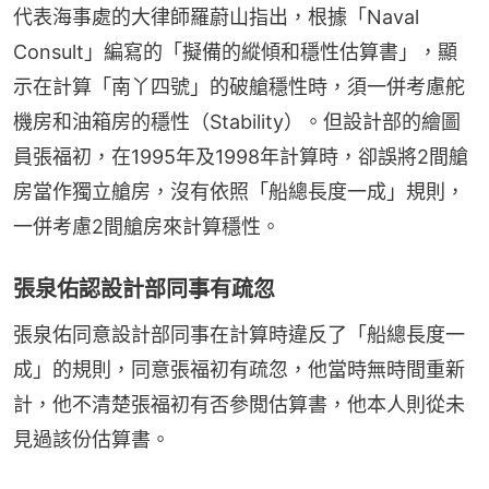
代表海事處的大律師羅蔚山指出，根據「Naval 
Consult」編寫的「擬備的縱傾和穩性估算書」，顯
示在計算「南丫四號」的破艙穩性時，須一併考慮舵
機房和油箱房的穩性（Stability）。但設計部的繪圖
員張福初，在1995年及1998年計算時，卻誤將2間艙
房當作獨立艙房，沒有依照「船總長度一成」規則，
一併考慮2間艙房來計算穩性。
張泉佑認設計部同事有疏忽
張泉佑同意設計部同事在計算時違反了「船總長度一
成」的規則，同意張福初有疏忽，他當時無時間重新
計，他不清楚張福初有否參閲估算書，他本人則從未
見過該份估算書。