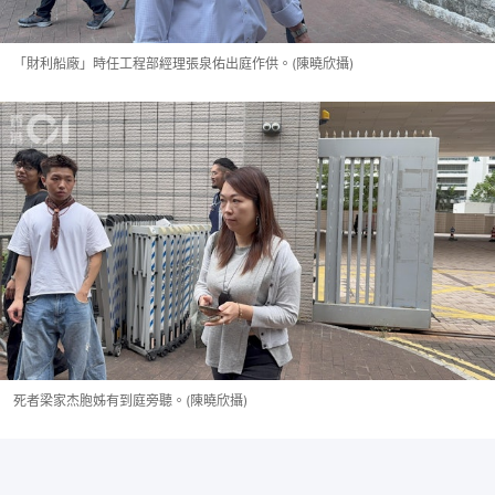
「財利船廠」時任工程部經理張泉佑出庭作供。(陳曉欣攝)
死者梁家杰胞姊有到庭旁聽。(陳曉欣攝)