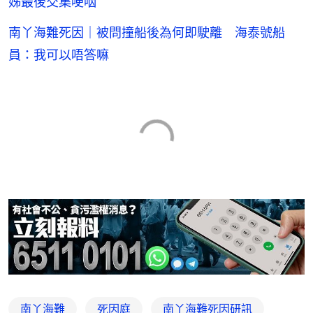
姊最後交集哽咽
南丫海難死因｜被問撞船後為何即駛離 海泰號船
員：我可以唔答嘛
南丫海難
死因庭
南丫海難死因研訊