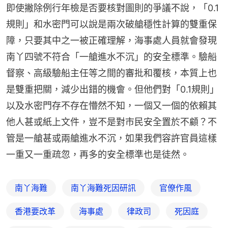
即使撇除例行年檢是否要核對圖則的爭議不說，「0.1
規則」和水密門可以說是兩次破艙穩性計算的雙重保
障，只要其中之一被正確理解，海事處人員就會發現
南丫四號不符合「一艙進水不沉」的安全標準。驗船
督察、高級驗船主任等之間的審批和覆核，本質上也
是雙重把關，減少出錯的機會。但他們對「0.1規則」
以及水密門存不存在懵然不知，一個又一個的依賴其
他人甚或紙上文件，豈不是對市民安全置於不顧？不
管是一艙甚或兩艙進水不沉，如果我們容許官員這樣
一重又一重疏忽，再多的安全標準也是徒然。
南丫海難
南丫海難死因研訊
官僚作風
香港要改革
海事處
律政司
死因庭