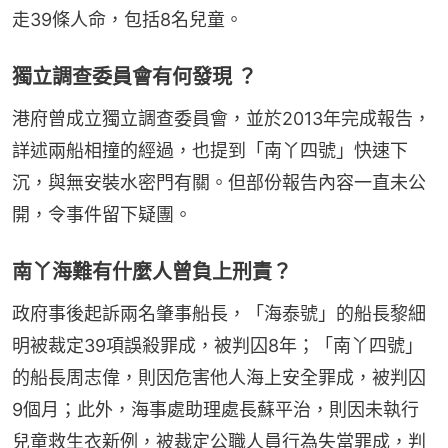
走39條人命，包括8名兒童。
獨立調查委員會有何發現 ？
港府曾成立獨立調查委員會，並於2013年完成報告，
詳述兩船相撞的經過，也提到「南丫四號」快速下
沉，與無安裝水密門有關。但部份報告內容一直未公
開，令事件留下疑團。
南丫海難有什麼人曾負上刑責？
政府事後起訴兩名肇事船長，「海泰號」的船長黎細
明被裁定39項誤殺罪成，被判囚8年；「南丫四號」
的船長周志偉，則因危害他人海上安全罪成，被判囚
9個月；此外，海事處助理處長蘇平治，則因未執行
兒童救生衣新例，被裁定公職人員行為失當罪成，判