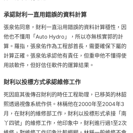
承認財利一直用錯誤的資料計算
張泉佑同意，財利一直沿用錯誤的資料計算穩性，因
他也不懂用「Auto Hydro」，所以亦無核實郭的計
算。羅指，張泉佑作為工程部首長，需要確保下屬的
計算正確。張泉佑承認他有責任，但重申他不懂得使
用該軟件，但好信任軟件的運算結果。
財利以投標方式承認維修工作
死因庭其後傳召財利的時任工程助理，已移英的林韶
熙透過視像系統作供。林稱他在2000年至2004年3
月，在財利的維修部工作，財利以投標形式承接「南
丫四號」的維修工作，他印象中，財利進行過1至2次
維修，對維修工作印象比較模糊。林稱一般維修不會