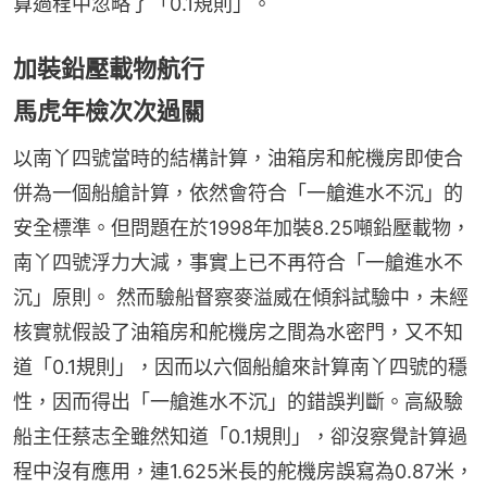
算過程中忽略了「0.1規則」。
加裝鉛壓載物航行
馬虎年檢次次過關
以南丫四號當時的結構計算，油箱房和舵機房即使合
併為一個船艙計算，依然會符合「一艙進水不沉」的
安全標準。但問題在於1998年加裝8.25噸鉛壓載物，
南丫四號浮力大減，事實上已不再符合「一艙進水不
沉」原則。 然而驗船督察麥溢威在傾斜試驗中，未經
核實就假設了油箱房和舵機房之間為水密門，又不知
道「0.1規則」，因而以六個船艙來計算南丫四號的穩
性，因而得出「一艙進水不沉」的錯誤判斷。高級驗
船主任蔡志全雖然知道「0.1規則」，卻沒察覺計算過
程中沒有應用，連1.625米長的舵機房誤寫為0.87米，