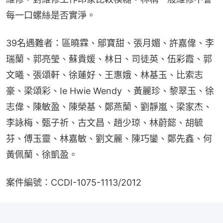
每一口螺絲是否實淨。
39名遇難者：區曉霖、鄔寶甜、張月媚、許嘉偉、李
瑞蘭、郭亮瑩、蘇貴媛、林日、司徒英、伍彩霞、郭
文曦、張頌軒、徐蓮好、王惠娥、林基玉、比索志
豪、梁頌彩、Ie Hwie Wendy 、黃麗珍、黎翠玉、徐
志偉、陳敏盈、陳榮基、鄭燕蘭、劉靜嵐、梁家杰、
李詠梅、甄子祈、古文昌、趙少琼、林蔚懿、胡毓
芬、傅玉靈、林嘉敏、劉文麗、陳巧鑾、鄭先鑫、何
黃佩蘭、徐凱盈。
案件編號：CCDI-1075-1113/2012