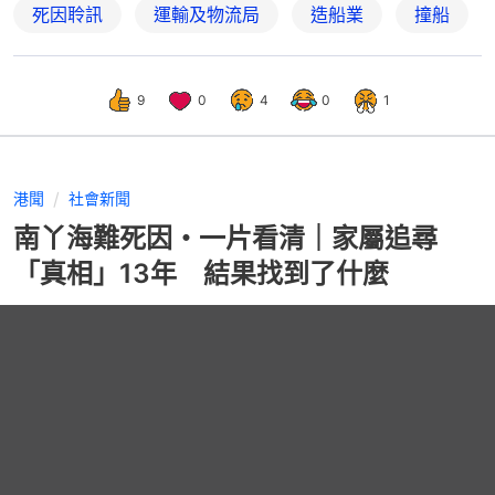
死因聆訊
運輸及物流局
造船業
撞船
9
0
4
0
1
港聞
社會新聞
南丫海難死因・一片看清｜家屬追尋
「真相」13年 結果找到了什麼