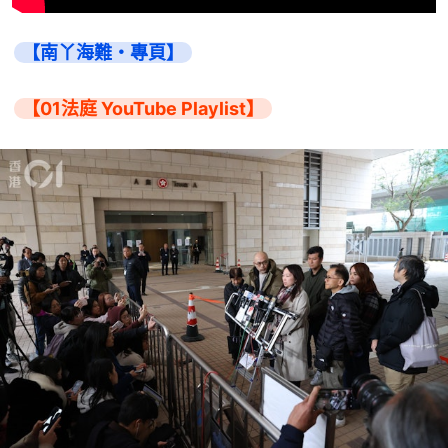
【南丫海難・專頁】
【01法庭 YouTube Playlist】