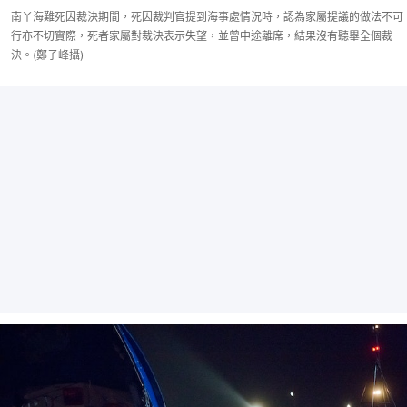
南丫海難死因裁決期間，死因裁判官提到海事處情況時，認為家屬提議的做法不可
行亦不切實際，死者家屬對裁決表示失望，並曾中途離席，結果沒有聽畢全個裁
決。(鄭子峰攝)