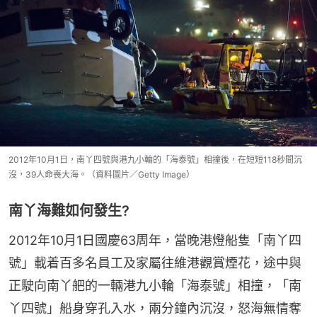
2012年10月1日，南丫四號與港九小輪的「海泰號」相撞後，在短短118秒間沉
沒，39人命喪大海。（資料圖片／Getty Image）
南丫海難如何發生?
2012年10月1日國慶63周年，當晚港燈船隻「南丫四
號」載着百多名員工及家屬往維港觀賞煙花，途中與
正駛向南丫舥的一輛港九小輪「海泰號」相撞，「南
丫四號」船身穿孔入水，兩分鐘內沉沒，怒海無情奪