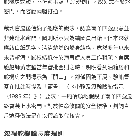
舵機房過短，不符海事處「0.1規例」，故刻意不裝水
密門，而容讓兩艙打通。
裁判官最後信納了船廠的說法，認為南丫四號原意並
非建造水密門，圖則所示只為繪圖員出錯。但本來就
應該白紙黑字、清清楚楚的船身結構，竟然多年以來
未曾釐清，歸根結柢在於海事處人員工作粗疏。首席
驗船師黃志堅當年審批圖則之時，明明看到油箱房和
舵機房之間標示為「開口」，卻僅因為下屬、驗船督
察在批註時提及「藍書」（《小輪及渡輪驗船指示
（1989 年）》）要求，一廂情願地假設了南丫四號最
終會裝上水密門。對於性命攸關的安全標準，判詞直
斥這種做法是在以假設取代核實。
忽視舵機艙長度規則