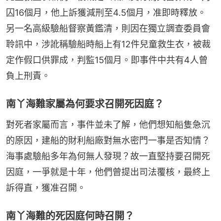
囚16個月，他上訴獲減刑至4.5個月，准即時釋放。 
另一名高級驗船督察黃鑑清，則因在獨立調查委員會
聆訊中，涉訛稱驗船時船上有12件兒童救生衣，被裁
定作假口供罪成，判監15個月。即事件中共有4人曾
負上刑責。
南丫海難家屬為何要求召開死因庭？
對死者家屬而言，事件並未了解，他們想知船隻急沉
的原因，建船的財利船廠對無水密門一事是否知情？
海事處驗船多年為何無人發現？故一直堅持要召開死
因庭，一爭就是十年，他們曾提出司法覆核，最終上
訴得直，獲准召開。
南丫海難的死因庭何時召開？