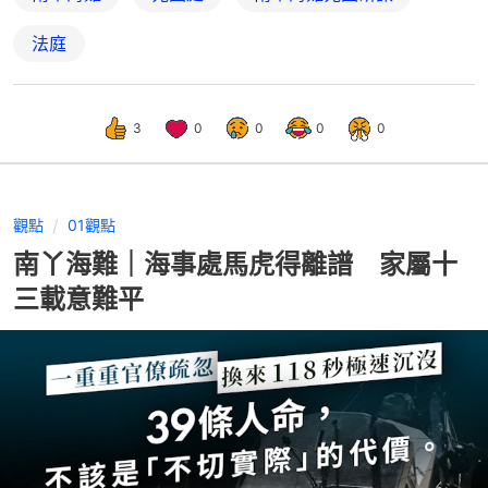
法庭
3
0
0
0
0
觀點
01觀點
南丫海難｜海事處馬虎得離譜 家屬十
三載意難平