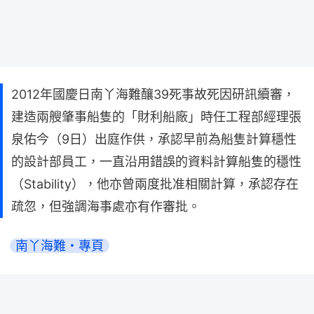
2012年國慶日南丫海難釀39死事故死因研訊續審，
建造兩艘肇事船隻的「財利船廠」時任工程部經理張
泉佑今（9日）出庭作供，承認早前為船隻計算穩性
的設計部員工，一直沿用錯誤的資料計算船隻的穩性
（Stability），他亦曾兩度批准相關計算，承認存在
疏忽，但強調海事處亦有作審批。
南丫海難・專頁