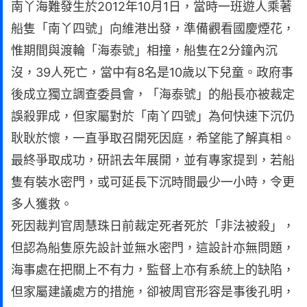
南丫海難發生於2012年10月1日，當時一班遊人乘著
船隻「南丫四號」向維港出發，準備觀看國慶煙花，
惟期間與渡輪「海泰號」相撞，船隻在2分鐘內沉
沒，39人死亡，當中有8名是10歲以下兒童。政府事
後成立獨立調查委員會，「海泰號」的船長亦被裁定
誤殺罪成，但家屬對於「南丫四號」為何快速下沉仍
耿耿於懷，一直爭取召開死因庭，希望能了解真相。
最終爭取成功，研訊去年展開，並有專家提到，若船
隻有裝水密門，或可延長下沉時間最少一小時，令更
多人獲救。
死因裁判官周慧珠日前裁定死者死於「非法被殺」，
但認為船隻原先設計並無水密門，這設計亦無問題，
海事處在把關上不有力，監督上亦有系統上的缺陷，
但家屬建議處方的措施，卻被周官形容是事後孔明，