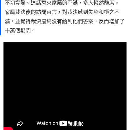
不切實際。這話惹來家屬的不滿，多人憤然離席。
家屬裁決後的訪問直言，對裁決感到失望和極之不
滿，並覺得裁決最終沒有給到他們答案，反而增加了
十萬個疑問。