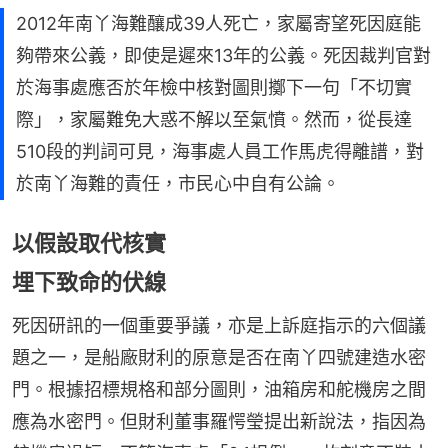
2012年南丫海難釀成39人死亡，家屬寄望死因庭能
夠帶來公義，即使是遲來13年的公義。死因裁判官對
於海事處應否於年檢中核對圖則擲下一句「不切實
際」，家屬難免大惑不解以至氣憤。然而，從長達
510段的判詞可見，海事處人員工作馬虎得離譜，對
於南丫海難的責任，市民心中自有公論。
以假設取代核實
埋下致命的伏線
死因研訊的一個重要爭議，亦是上訴庭指示的六個議
題之一，是船廠財利的原意是否在南丫四號建造水密
門。根據招標規格和部分圖則，油箱房和舵機房之間
應為水密門。但財利董事羅愕瑩提出新說法，指因為