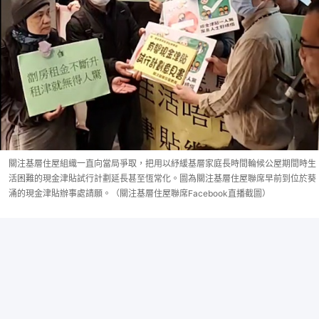
關注基層住屋組織一直向當局爭取，把用以紓緩基層家庭長時間輪候公屋期間時生
活困難的現金津貼試行計劃延長甚至恆常化。圖為關注基層住屋聯席早前到位於葵
涌的現金津貼辦事處請願。（關注基層住屋聯席Facebook直播截圖）