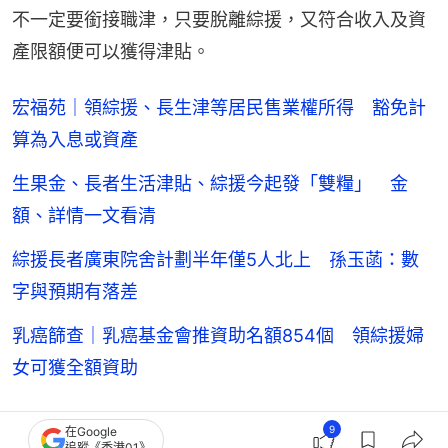
不一定要銜接職津，只要脫離綜援，又符合收入及資
產限額便可以獲得津貼。
宏福苑｜領綜援、長生津等居民售業權所得 豁免計
算為入息或資產
生果金、長者生活津貼、綜援今起發「雙糧」 金
額、詳情一文看清
綜援長者廣東院舍計劃半年僅5人北上 孫玉菡：數
字與預期有落差
乳癌篩查｜乳癌基金會推資助名額854個 領綜援婦
女可獲全額資助
9
在Google
追蹤《香港01》