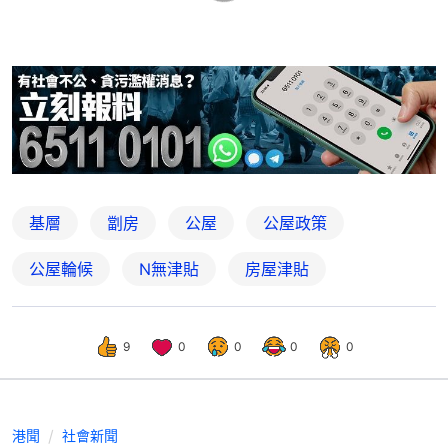
基層
劏房
公屋
公屋政策
公屋輪候
N無津貼
房屋津貼
9
0
0
0
0
港聞
社會新聞