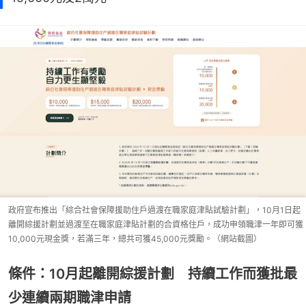
政府宣布推出「綜合社會保障援助住戶過渡在職家庭津貼試驗計劃」，10月1日起
離開綜援計劃並過渡至在職家庭津貼計劃的合資格住戶，成功申領職津一年即可獲
10,000元現金獎，若滿三年，總共可獲45,000元獎勵。（網站截圖）
條件：10月起離開綜援計劃 持續工作而獲批最
少連續兩期職津申請