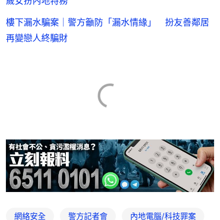
歲女扮內地特務
樓下漏水騙案｜警方籲防「漏水情緣」 扮友善鄰居
再變戀人終騙財
網絡安全
警方記者會
內地電腦/科技罪案