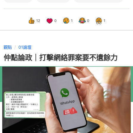
12
0
1
0
1
觀點
01論壇
仲點論政｜打擊網絡罪案要不遺餘力