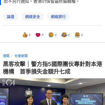
恕不另行通知。香港01保留最終編輯權。
論壇
網絡安全
網絡罪行
2
0
0
0
0
港聞
社會新聞
黑客攻擊｜警方指5國際團伙專針對本港
機構 首季損失金額升七成