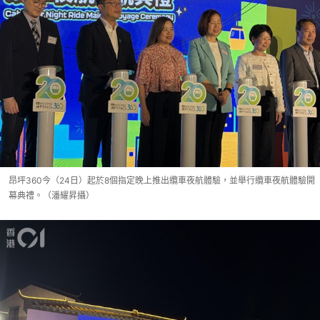
昂坪360今（24日）起於8個指定晚上推出纜車夜航體驗，並舉行纜車夜航體驗開
幕典禮。（潘耀昇攝）