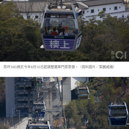
昂坪360將於今年6月10日起調整纜車門票票價。（資料圖片／梁鵬威攝）