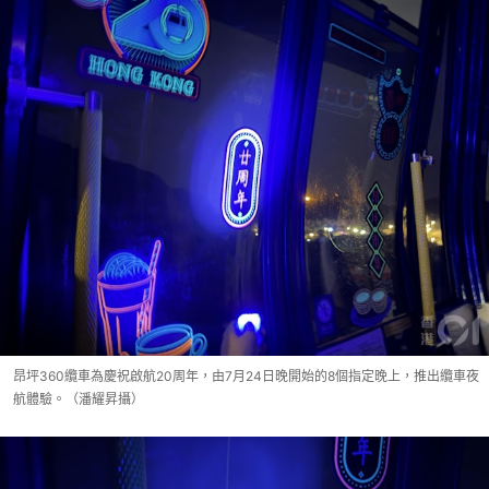
昂坪360纜車為慶祝啟航20周年，由7月24日晚開始的8個指定晚上，推出纜車夜
航體驗。（潘耀昇攝）