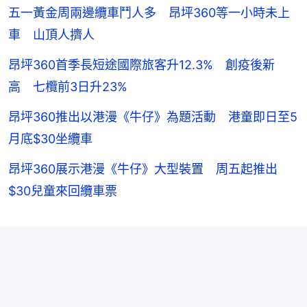
五一黃金周兩邊纜車鬥人多 昂坪360等一小時未上
車 山頂人擠人
昂坪360首季長短途國際旅客升12.3% 創疫後新
高 七欖前3日升23%
昂坪360推出以港漫《牛仔》為題活動 港童即日至5
月底$30坐纜車
昂坪360展示港漫《牛仔》大型裝置 周五起推出
$30兒童來回纜車票