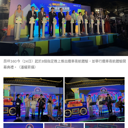
昂坪360今（24日）起於8個指定晚上推出纜車夜航體驗，並舉行纜車夜航體驗開
幕典禮。（潘耀昇攝）