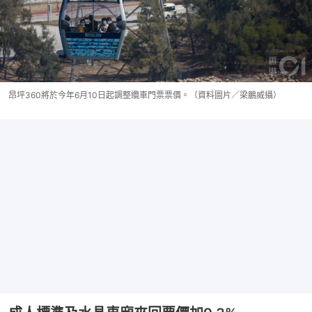
昂坪360將於今年6月10日起調整纜車門票票價。（資料圖片／梁鵬威攝）