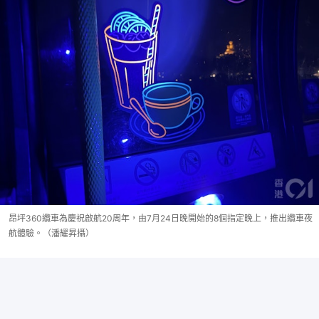
昂坪360纜車為慶祝啟航20周年，由7月24日晚開始的8個指定晚上，推出纜車夜
航體驗。（潘耀昇攝）