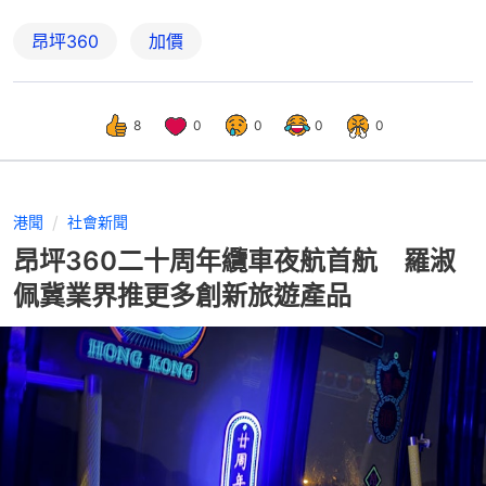
昂坪360
加價
8
0
0
0
0
港聞
社會新聞
昂坪360二十周年纜車夜航首航 羅淑
佩冀業界推更多創新旅遊產品