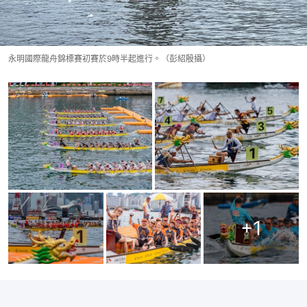
永明國際龍舟錦標賽初賽於9時半起進行。（彭紹殷攝）
+
1