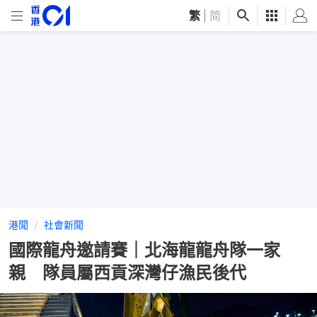
繁
|
简
港聞
社會新聞
國際龍舟邀請賽｜北海龍龍舟隊一家
親 隊員屬西貢深灣仔漁民後代