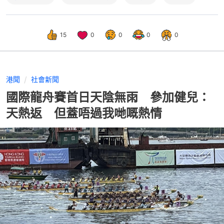
15
0
0
0
0
港聞
社會新聞
國際龍舟賽首日天陰無雨 參加健兒：
天熱返 但蓋唔過我哋嘅熱情