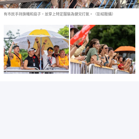
有市民手持旗幟和扇子，並穿上特定服裝為健兒打氣。（彭紹殷攝）