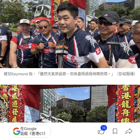
健兒Raymond 指，「雖然天氣熱返啲，但係蓋唔過我哋嘅熱情。」（彭紹殷攝）
15
在Google
追蹤《香港01》