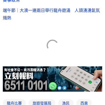
賽事取消
端午節｜大澳一連兩日舉行龍舟遊涌 人頭湧湧氣氛
熾熱
龍舟比賽
旅遊發展局
漁民
西貢