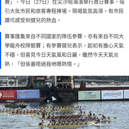
賽」，今日（27日）在尖沙咀海濱舉行首日賽事，吸
引大批市民和旅客專程捧場。現場氣氛高漲，有市民
讚可感受到健兒的熱血。
賽事匯集來自不同國家的隊伍參賽，亦有來自不同大
學龍舟校隊競賽；有參賽健兒表示，起初有擔心天氣
不穩，但喜見今日天氣風和日麗，雖然今天天氣炎
熱，「但係蓋唔過我哋嘅熱情。」