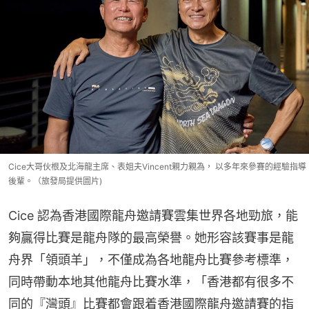
Cice大哥伙根及北海龍主席、表姐夫Vincent親力親為， 以多年來參賽的經驗指導
後輩。（旅發局提供圖片)
Cice 認為香港國際龍舟邀請賽雲集世界各地勁旅，能
夠贏得比賽是龍舟隊的最高榮譽。她形容該賽事是龍
舟界「領頭羊」，不僅成為各地龍舟比賽參考標準，
同時帶動本地其他龍舟比賽水準，「香港都有很多不
同的『灣頭』比賽都會跟着香港國際龍舟邀請賽的指