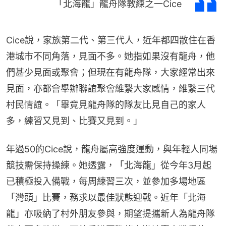
「北海龍」龍舟隊教練之一Cice
Cice說，家族第二代、第三代人，近年都四散住在香
港城市不同角落，見面不多。她指如果沒有龍舟，他
們甚少見面或聚會；但現在有龍舟隊，大家經常出來
見面，亦都會舉辦聯誼聚會維繫大家感情，維繫三代
村民情誼。「畢竟見龍舟隊的隊友比見自己的家人
多，練習又見到、比賽又見到。」
年過50的Cice說，龍舟屬高強度運動，與年輕人同場
競技需保持操練。她透露，「北海龍」從今年3月起
已積極投入備戰，每周練習三次，並參加多場地區
「灣頭」比賽，務求以最佳狀態迎戰。近年「北海
龍」亦吸納了村外朋友參與，期望提攜新人為龍舟隊