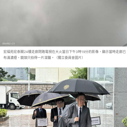
宏福苑宏泰閣24樓走廊閉路電視在大火當日下午3時19分的影像，顯示當時走廊已
布滿濃煙，鏡頭只拍得一片濛朧。（獨立委員會圖片）