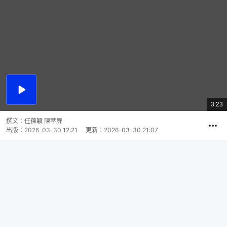
播
放
3:23
總
影
共
片
時
撰文：
任葆穎 陳萃屏
間
出版：
2026-03-30 12:21
更新：
2026-03-30 21:07