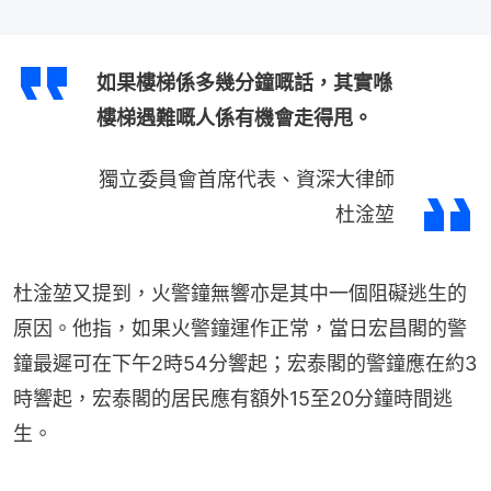
如果樓梯係多幾分鐘嘅話，其實喺
樓梯遇難嘅人係有機會走得甩。
獨立委員會首席代表、資深大律師
杜淦堃
杜淦堃又提到，火警鐘無響亦是其中一個阻礙逃生的
原因。他指，如果火警鐘運作正常，當日宏昌閣的警
鐘最遲可在下午2時54分響起；宏泰閣的警鐘應在約3
時響起，宏泰閣的居民應有額外15至20分鐘時間逃
生。