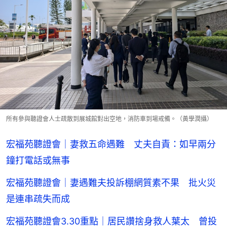
所有參與聽證會人士疏散到展城館對出空地，消防車到場戒備。（黃學潤攝）
宏福苑聽證會｜妻救五命遇難 丈夫自責：如早兩分
鐘打電話或無事
宏福苑聽證會｜妻遇難夫投訴棚網質素不果 批火災
是連串疏失而成
宏福苑聽證會3.30重點｜居民讚捨身救人葉太 曾投