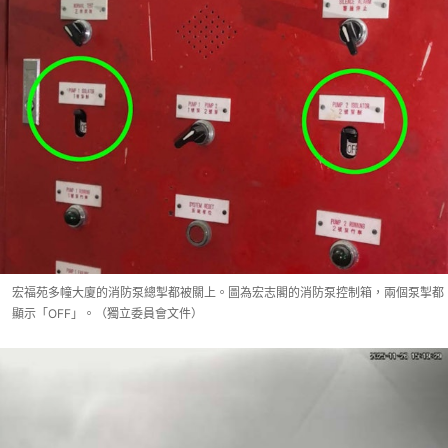
宏福苑多幢大廈的消防泵總掣都被關上。圖為宏志閣的消防泵控制箱，兩個泵掣都
顯示「OFF」。（獨立委員會文件）