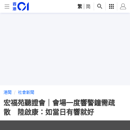
繁
|
简
港聞
社會新聞
宏福苑聽證會｜會場一度響警鐘需疏
散 陸啟康：如當日有響就好