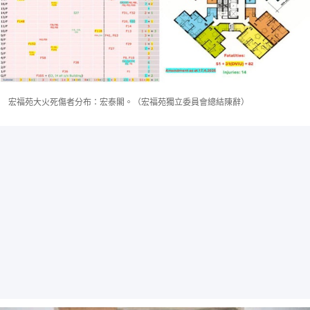
宏福苑大火死傷者分布：宏泰閣。（宏福苑獨立委員會總結陳辭）