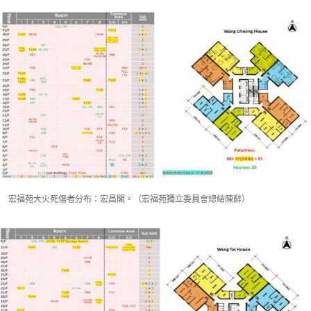
宏福苑大火死傷者分布：宏昌閣。（宏福苑獨立委員會總結陳辭）