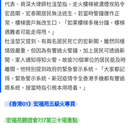
代表、資深大律師杜淦堃指，走火樓梯被濃煙攻陷令
宏昌閣、宏泰閣居民無法逃生，若當時警鐘運作正
常、樓梯窗戶無改生口，「如果樓梯多幾分鐘，樓梯
遇難者可能走得甩。」
杜淦堃又提到，有兩名居民死亡的宏新閣，雖然同樣
燒毁嚴重，但因為有響過火警鐘，加上居民可透過新
聞、家人通知得知火警，故逾70個單位的居民能及時
離開。他特別提到政府的緊急警示系統，「大家都記
得，緊急警示系統，新冠疫情令全香港手機都有響過
嘅系統，按當時指引根本用唔着。」
《香港01》宏福苑五級火專頁
宏福苑聽證會7.17第三十場重點