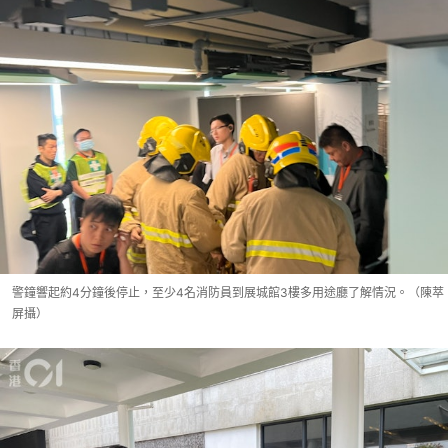
警鐘響起約4分鐘後停止，至少4名消防員到展城館3樓多用途廳了解情況。（陳萃
屏攝）