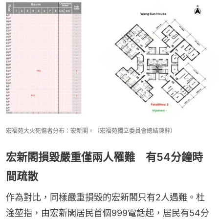
宏福苑大火死傷者分布：宏新閣。（宏福苑獨立委員會總結陳辭）
宏新閣損毀嚴重僅兩人罹難 有54分鐘時
間疏散
作為對比，同樣嚴重損毀的宏新閣只有2人遇難。杜
淦堃指，由宏新閣居民首個999電話起，居民有54分