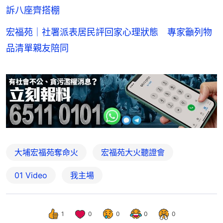
訴八座齊搭棚
宏福苑｜社署派表居民評回家心理狀態 專家籲列物
品清單親友陪同
大埔宏福苑奪命火
宏福苑大火聽證會
01 Video
我主場
1
0
0
0
0