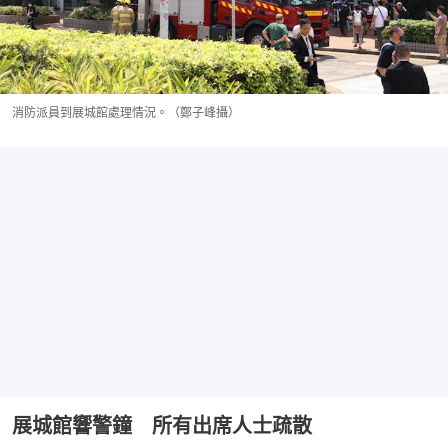
消防派員到展城館處理情況。（鄭子峰攝）
展城館響警鐘 所有出席人士疏散