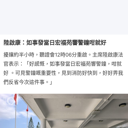
陸啟康：如事發當日宏福苑響警鐘咁就好
擾攘約半小時，聽證會12時06分重啟。主席陸啟康法
官表示：「好感慨，如事發當日宏福苑響警鐘，咁就
好 。可見警鐘嘅重要性，見到消防好快到，好好畀我
們反省今次這件事。」