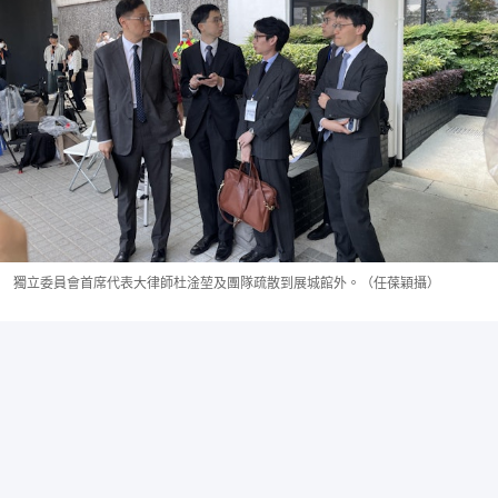
獨立委員會首席代表大律師杜淦堃及團隊疏散到展城館外。（任葆穎攝）