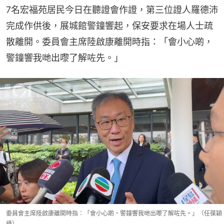
7名宏福苑居民今日在聽證會作證，第三位證人羅德沛
完成作供後，展城館警鐘響起，保安要求在場人士疏
散離開。委員會主席陸啟康離開時指：「會小心啲，
警鐘響我哋出嚟了解咗先。」
委員會主席陸啟康離開時指：「會小心啲，警鐘響我哋出嚟了解咗先。」（任葆穎
攝）