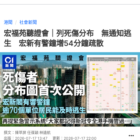
港聞
社會新聞
宏福苑聽證會｜列死傷分布 無通知逃
生 宏新有警鐘增54分鐘疏散
撰文：
陳萃屏 任葆穎 林遠航
出版：
2026-07-17 13:47
更新：
2026-07-17 22:00