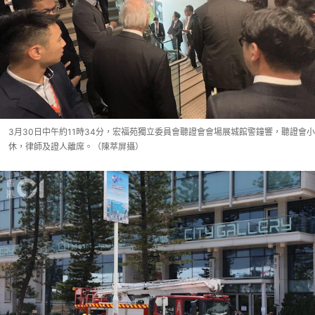
3月30日中午約11時34分，宏福苑獨立委員會聽證會會場展城館警鐘響，聽證會小
休，律師及證人離席。（陳萃屏攝）