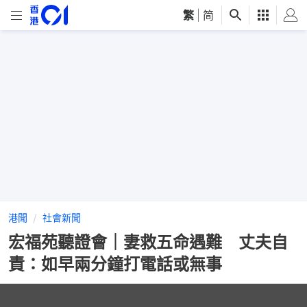
繁
|
简
港聞
社會新聞
宏福苑聽證會｜妻救五命遇難 丈夫自
責：如早兩分鐘打電話或無事