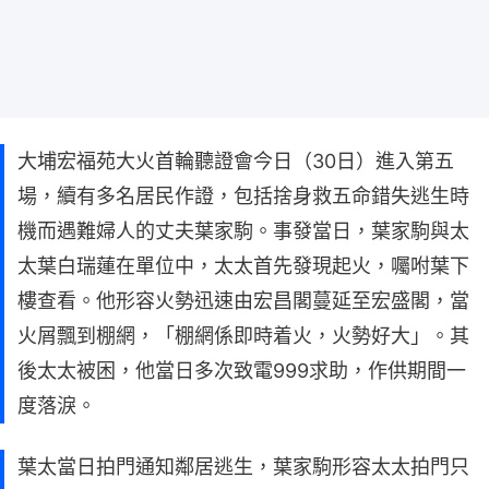
大埔宏福苑大火首輪聽證會今日（30日）進入第五
場，續有多名居民作證，包括捨身救五命錯失逃生時
機而遇難婦人的丈夫葉家駒。事發當日，葉家駒與太
太葉白瑞蓮在單位中，太太首先發現起火，囑咐葉下
樓查看。他形容火勢迅速由宏昌閣蔓延至宏盛閣，當
火屑飄到棚網，「棚網係即時着火，火勢好大」。其
後太太被困，他當日多次致電999求助，作供期間一
度落淚。
葉太當日拍門通知鄰居逃生，葉家駒形容太太拍門只