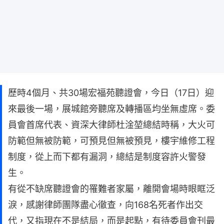
歷時4個月、共30場宏福苑聽證會，今日（17日）迎
來最後一場，展城館旁聽席及轉播區均坐無虛席。委
員會首席代表、資深大律師杜淦堃總結時稱，大火可
防範但無被防範，可預見但無被預見，樓宇維修工程
制度，從上而下都有漏洞，總結是制度容許火警發
生。
有從不缺席聽證會的罹難者家屬，離開會場時眼眶泛
淚，感謝律師團隊盡心徹查，向168名死者作出交
代，又指現在不是結局，而是起點，有待委員會刊最