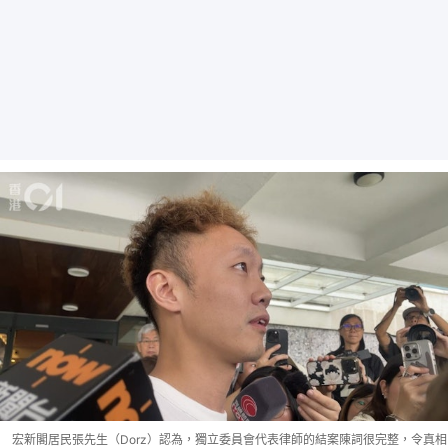
宏新閣居民張先生（Dorz）認為，獨立委員會代表律師的結案陳詞很完整，令真相