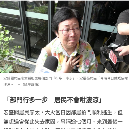
宏盛閣居民廖太稱如果每個部門「行多一小步」，宏福苑居民「今時今日就唔使咁
淒涼。」。（陳萃屏攝）
「部門行多一步 居民不會咁淒涼」
宏盛閣居民廖太，大火當日因鄰居拍門順利逃生，但
無想過會從此失去家園，事隔逾七個月、來到最後一