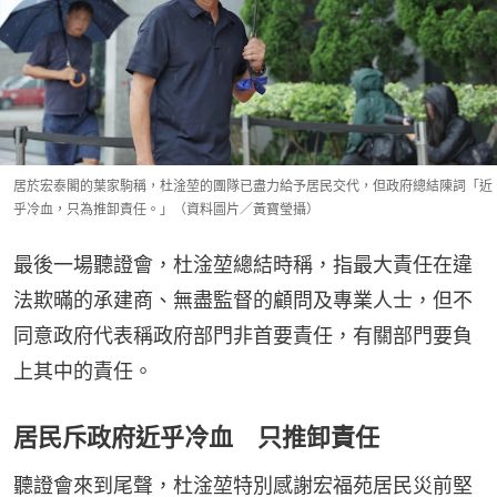
居於宏泰閣的葉家駒稱，杜淦堃的團隊已盡力給予居民交代，但政府總結陳詞「近
乎冷血，只為推卸責任。」（資料圖片／黃寶瑩攝）
最後一場聽證會，杜淦堃總結時稱，指最大責任在違
法欺暪的承建商、無盡監督的顧問及專業人士，但不
同意政府代表稱政府部門非首要責任，有關部門要負
上其中的責任。
居民斥政府近乎冷血 只推卸責任
聽證會來到尾聲，杜淦堃特別感謝宏福苑居民災前堅