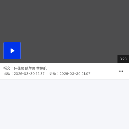
播
放
3:23
總
影
共
片
時
撰文：
任葆穎 陳萃屏 林遠航
間
出版：
2026-03-30 12:37
更新：
2026-03-30 21:07