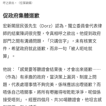
呼之欲出。（任葆穎攝）
促政府集體道歉
宏新閣居民張先生（Dorz）認為，獨立委員會代表律
師的結案陳詞很完整，令真相呼之欲出。他提到政府
部門之間有溝通問題，「只講信字」，未有核實文
件，希望政府就此道歉，而非一句「被人呃咗就
算」。
他說：「感覺要等聽證會結果後，才會出來道歉⋯⋯
（作為）有承擔的政府，當決策上漏洞、制度上問
題，代表處理事情不夠完美，係咪應該出嚟道歉？而
唔係自己唔關事，將所有嘢撇得咁乾乾淨淨，呢個係
接受唔到」。經歷四個月、共30場聽證會，他坦言感