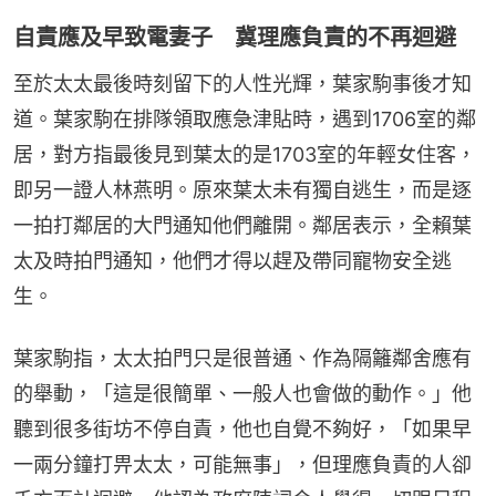
自責應及早致電妻子 冀理應負責的不再迴避
至於太太最後時刻留下的人性光輝，葉家駒事後才知
道。葉家駒在排隊領取應急津貼時，遇到1706室的鄰
居，對方指最後見到葉太的是1703室的年輕女住客，
即另一證人林燕明。原來葉太未有獨自逃生，而是逐
一拍打鄰居的大門通知他們離開。鄰居表示，全賴葉
太及時拍門通知，他們才得以趕及帶同寵物安全逃
生。
葉家駒指，太太拍門只是很普通、作為隔籬鄰舍應有
的舉動，「這是很簡單、一般人也會做的動作。」他
聽到很多街坊不停自責，他也自覺不夠好，「如果早
一兩分鐘打畀太太，可能無事」，但理應負責的人卻