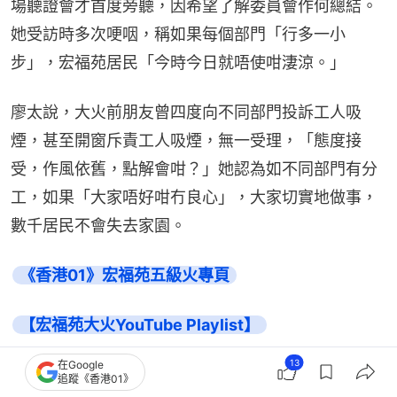
場聽證會才首度旁聽，因希望了解委員會作何總結。
她受訪時多次哽咽，稱如果每個部門「行多一小
步」，宏福苑居民「今時今日就唔使咁淒涼。」
廖太說，大火前朋友曾四度向不同部門投訴工人吸
煙，甚至開窗斥責工人吸煙，無一受理，「態度接
受，作風依舊，點解會咁？」她認為如不同部門有分
工，如果「大家唔好咁冇良心」，大家切實地做事，
數千居民不會失去家園。
《香港01》宏福苑五級火專頁
【宏福苑大火YouTube Playlist】
13
在Google
宏福苑聽證會7.17第三十場重點
追蹤《香港01》