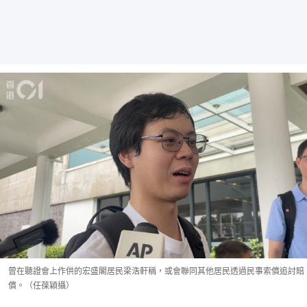
曾在聽證會上作供的宏盛閣居民梁浩軒稱，或會聯同其他居民透過民事索償追討賠
償。（任葆穎攝）