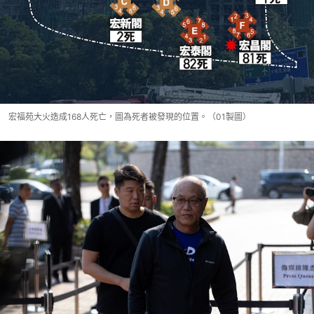
宏福苑大火造成168人死亡，圖為死者被發現的位置。（01製圖）