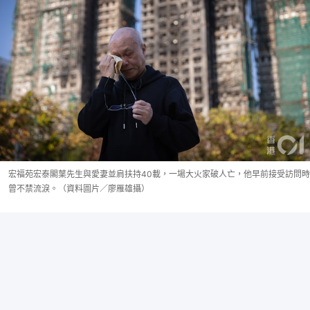
宏福苑宏泰閣葉先生與愛妻並肩扶持40載，一場大火家破人亡，他早前接受訪問時
曾不禁流淚。（資料圖片／廖雁雄攝）