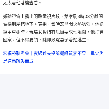
太太着他落樓查看。
據聽證會上播出閉路電視片段，葉家駒3時03分離開
電梯到屋苑地下。葉指，當時宏昌閣火勢猛烈，他途
經單車棚時，現場女警指有危險要求他離開，他打算
回家，但不得要領，隨即致電妻子着她逃生。
宏福苑聽證會｜妻遇難夫投訴棚網質素不果 批火災
是連串疏失而成