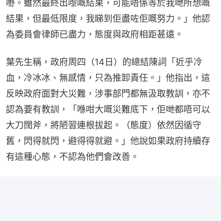
嘢。雖然最終出嚟嘅結果，可能唔係等於我哋所想嘅
結果，但最低限度，我睇到佢盡咗佢嘅努力。」他認
為委員會律師已盡力，態度與政府相距甚遠。
葉先生稱，政府周四（14日）的總結陳詞「近乎冷
血，冷冰冰、無感情，只為推卸責任。」他指出，這
反映政府面對大災難，涉事部門都無汲取教訓，亦不
認為要有教訓，「喺咁大嘅災難底下，佢哋都唔可以
大刀闊斧，將陋習連根拔起。（態度）依然因循守
舊，閃得就閃，避得得就避。」他說如果政府持續存
有這種心態，不認為他們會改善。