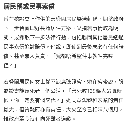
居民稱或民事索償
曾在聽證會上作供的宏盛閣居民梁浩軒稱，期望政府
下一步會處理好長遠居住方案，又指若事情較為明
朗，或採取下一步法律行動，包括聯同其他居民透過
民事索償追討賠償。他說，即使到最後未必有任何賠
償、甚至無人負責，「我都唔希望件事就咁完咗
佢。」
宏盛閣居民何女士從不缺席聽證會，她在會後說，盼
聽證會能還死者一個公道，「害死咗168條人命嘅時
候，你一定要有個交代。」她同意鴻毅和宏業的責任
最大，但質疑府亦有責任，大火至今已相隔八個月，
惟政府至今沒有向死難者道歉。