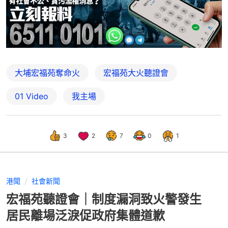
大埔宏福苑奪命火
宏福苑大火聽證會
01 Video
我主場
3
2
7
0
1
港聞
社會新聞
宏福苑聽證會｜制度漏洞致火警發生
居民離場泛淚促政府集體道歉