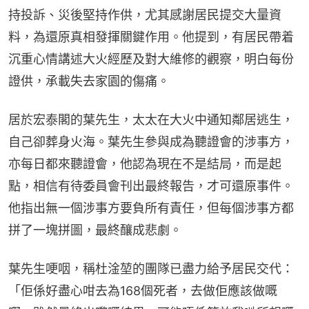
持投訴、災後堅持作供，尤其感謝居民提交大量資
料，為還原真相發揮關鍵作用。他提到，有居民帶着
沉重心情講述大火經歷及對大維修的觀察，明白每份
證供，承載失去家園的傷痛。
居於宏泰閣的葉先生，太太在大火中通知鄰居逃生，
自己卻葬身火海。葉先生參與成為聽證會的涉事方，
亦每日都來聽證會，他認為現在不是結局，而是起
點，相信有待委員會刊出最終報告，才可還原事件。
他指出無一個涉事方要負所有責任，但每個涉事方都
拼了一塊拼圖，最終釀成悲劇。
葉先生哽咽，稱杜淦堃的團隊已盡力給予居民交代：
「佢係好盡心咁去為168個死者，去做佢應該做嘅