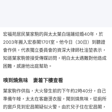
宏福苑居民葉家駒的與太太葉白瑞蓮結婚40年，於
2003年搬入宏泰閣1701室。他今日（30日）到聽證
會作供，代表獨立委員會的資深大律師杜淦堃表示，
知道葉家駒曾接受傳媒訪問，明白太太遇難對他造成
困難，感謝他出庭幫助。
嗅到燒焦味 妻着下樓查看
葉家駒作供指，大火發生前的下午約2時40分，自己
準備午睡，太太在客廳燙衣服，聞到燒焦味，從廁所
的窗戶見到宏昌閣疑似火警。由於兒子住在宏昌閣，