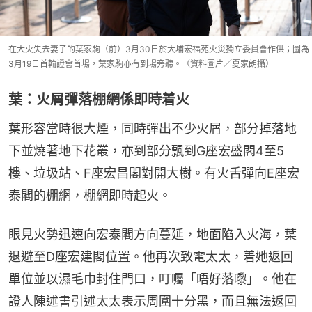
在大火失去妻子的葉家駒（前）3月30日於大埔宏福苑火災獨立委員會作供；圖為
3月19日首輪證會首場，葉家駒亦有到場旁聽。（資料圖片／夏家朗攝）
葉：火屑彈落棚網係即時着火
葉形容當時很大煙，同時彈出不少火屑，部分掉落地
下並燒著地下花叢，亦到部分飄到G座宏盛閣4至5
樓、垃圾站、F座宏昌閣對開大樹。有火舌彈向E座宏
泰閣的棚網，棚網即時起火。
眼見火勢迅速向宏泰閣方向蔓延，地面陷入火海，葉
退避至D座宏建閣位置。他再次致電太太，着她返回
單位並以濕毛巾封住門口，叮囑「唔好落嚟」。他在
證人陳述書引述太太表示周圍十分黑，而且無法返回