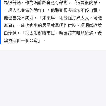
是很普通、作為隔籬鄰舍應有舉動，「這是很簡單、
一般人也會做的動作」。他聽到很多街坊不停自責，
他也自覺不夠好，「如果早一兩分鐘打畀太太，可能
無事」。成功逃生的居民林燕明作供時，哽咽感謝葉
白瑞蓮，「葉太咁好嘅市民，唔應該有咁嘅遭遇，希
望會還佢一個公道」。