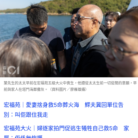
葉先生的太太早前在宏福苑五級大火中喪生，他遵從太太生前一切從簡的意願，早
前與家人在塔門海葬撒灰。（資料圖片／廖雁雄攝）
宏福苑｜愛妻捨身救5命葬火海 鰥夫冀回單位告
別：叫佢跟住我走
宏福苑大火｜婦逐家拍門促逃生犧牲自己救5命 家