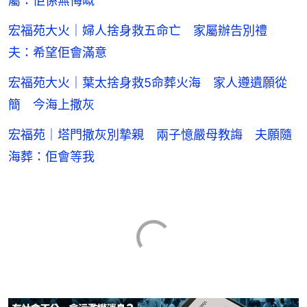
屬：佢係無悔嘅
宏福苑大火｜婦人捨身救五命亡 家屬辦告別禮
夫：希望佢會滿意
宏福苑大火｜葉太捨身救5命葬火海 家人遵遺願從
簡 今海上撒灰
宏福苑｜塔門撒灰別摯親 兩子憶嚴母教誨 夫願隨
海葬：佢會等我