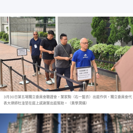
3月30日第五場獨立委員會聽證會，葉家駒（右一藍衣）出庭作供，獨立委員會代
表大律師杜淦堃在庭上感謝葉出庭幫助。（黃學潤攝）