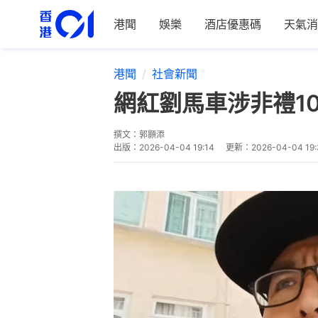
港聞
娛樂
酒店優惠碼
天氣消
港聞
社會新聞
網紅劉馬車涉非禮10
撰文：
郭顥添
出版：
2026-04-04 19:14
更新：
2026-04-04 19