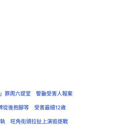
犯」罪周六提堂 警籲受害人報案
髀從後抱腳等 受害最細12歲
執 旺角街頭拉扯上演追逐戰