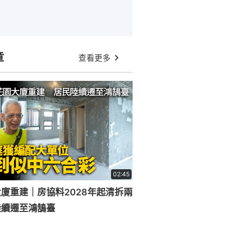
章
查看更多
02:45
廈重建｜房協料2028年起清拆兩
陸續遷至鴻鵠臺