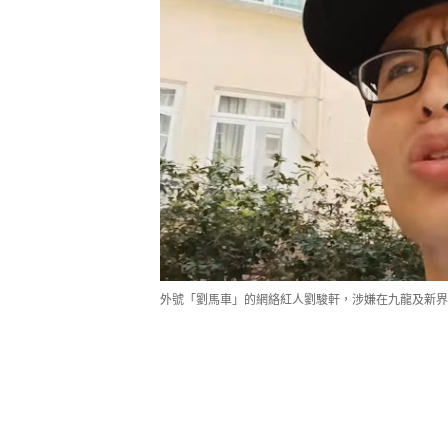
外號「劉馬車」的網絡紅人劉駿軒，涉嫌在九龍及新界