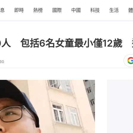
息
即時
熱榜
國際
中國
科技
生活
體
人 包括6名女童最小僅12歲 
:30