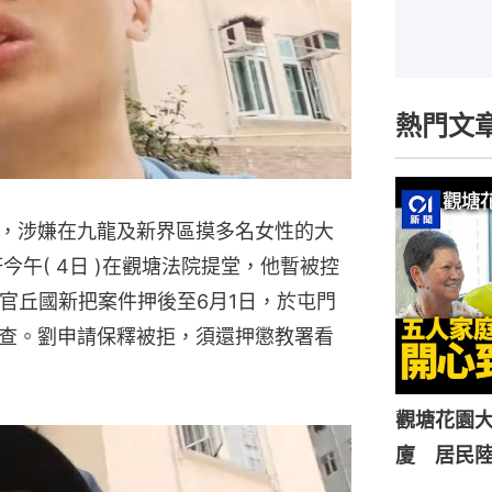
熱門文
，涉嫌在九龍及新界區摸多名女性的大
今午( 4日 )在觀塘法院提堂，他暫被控
官丘國新把案件押後至6月1日，於屯門
查。劉申請保釋被拒，須還押懲教署看
觀塘花園大
廈 居民