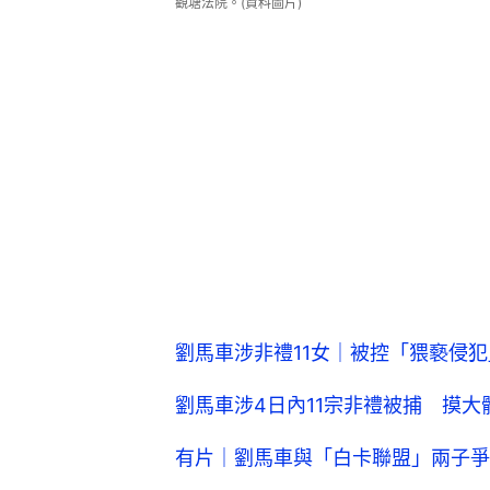
觀塘法院。(資料圖片)
劉馬車涉非禮11女｜被控「猥褻侵
劉馬車涉4日內11宗非禮被捕 摸大
有片｜劉馬車與「白卡聯盟」兩子爭