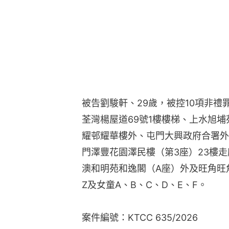
被告劉駿軒、29歲，被控10項非禮罪
荃灣楊屋道69號1樓樓梯、上水旭
耀邨耀華樓外、屯門大興政府合署外、
門澤豐花園澤民樓（第3座）23樓走
澳和明苑和逸閣（A座）外及旺角旺
Z及女童A、B、C、D、E、F。
案件編號：KTCC 635/2026