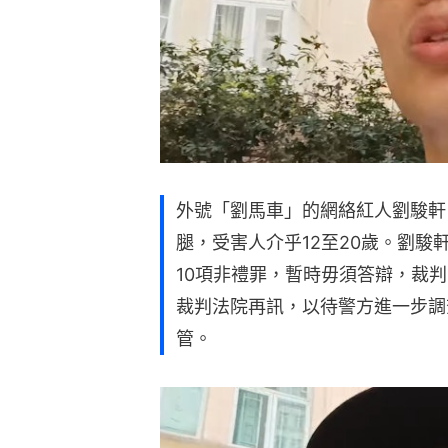
外號「劉馬車」的網絡紅人劉駿軒
腿，受害人介乎12至20歲。劉駿軒
10項非禮罪，暫時毋須答辯，裁判
裁判法院再訊，以待警方進一步調
管。