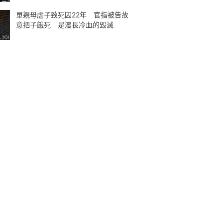
單親母虐子致死囚22年 官指被告故
意把子餓死 是漫長冷血的毀滅