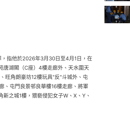
，指他於2026年3月30日至4月1日，在
埔苑唐湖閣（C座）4樓走廊外、天水圍天
旺角朗豪坊12樓玩具"反"斗城外、屯
廊、屯門良景邨良華樓16樓走廊、將軍
角新之城1樓，猥褻侵犯女子W、X、Y、