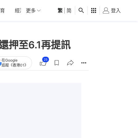
育
經濟
更多
01深圳
繁
觀點
|
简
健康
好食玩飛
登入
女
還押至6.1再提訊
25
在Google
追蹤《香港01》