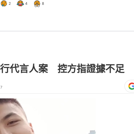
2
4
8
行代言人案 控方指證據不足 
17