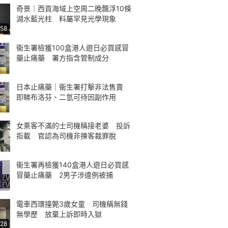
奇景｜西貢海域上空周二晚飄浮10條
湖水藍光柱 料屬罕見光學現象
:58
衞生署檢獲100盒港人遊日必買感冒
藥止痛藥 署方指含管制成分
日本止痛藥｜衞生署打擊非法售賣
即睇布洛芬、二氫可待因副作用
女乘客不滿的士司機稱接老婆 投訴
拒載 官認為司機非揀客裁罪脫
衞生署再檢獲140盒港人遊日必買感
冒藥止痛藥 2男子涉違例被捕
電車西環撞斃3歲女童 司機稱無錢
無學歷 放棄上訴即時入獄
:28