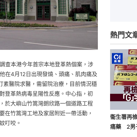
熱門文
正調查本港今年首宗本地登革熱個案，涉
他在4月12日出現發燒、頭痛、肌肉痛及
那打素醫院求醫，需留院治療，目前情況穩
對登革熱病毒呈陽性反應。中心指，初
，於大嶼山竹篙灣朗欣路一個道路工程
要在竹篙灣工地及家居附近一帶活動，
衞生署再檢
蚊叮咬。
痛藥 2男