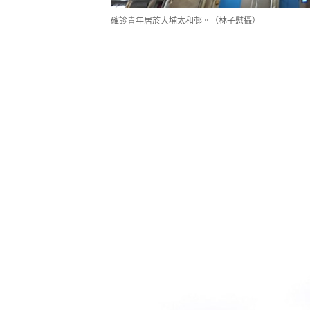
確診青年居於大埔太和邨。（林子慰攝）