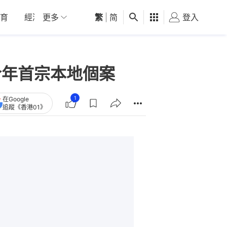
育
經濟
更多
01深圳
繁
觀點
|
简
健康
好食玩飛
登入
女
今年首宗本地個案
1
在Google
追蹤《香港01》