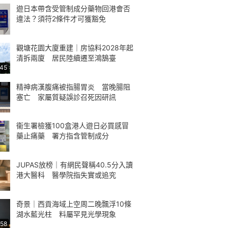
遊日本帶含受管制成分藥物回港會否
違法？須符2條件才可獲豁免
觀塘花園大廈重建｜房協料2028年起
清拆兩廈 居民陸續遷至鴻鵠臺
:45
精神病漢腹痛被指腸胃炎 當晚腸阻
塞亡 家屬質疑誤診召死因研訊
衞生署檢獲100盒港人遊日必買感冒
藥止痛藥 署方指含管制成分
JUPAS放榜｜有網民聲稱40.5分入讀
港大醫科 醫學院指失實或追究
奇景｜西貢海域上空周二晚飄浮10條
湖水藍光柱 料屬罕見光學現象
:58