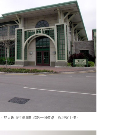
，於大嶼山竹篙灣朗欣路一個道路工程地盤工作。