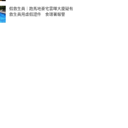
假救生員｜跑馬地豪宅雲暉大廈疑有
救生員用虛假證件 食環署報警