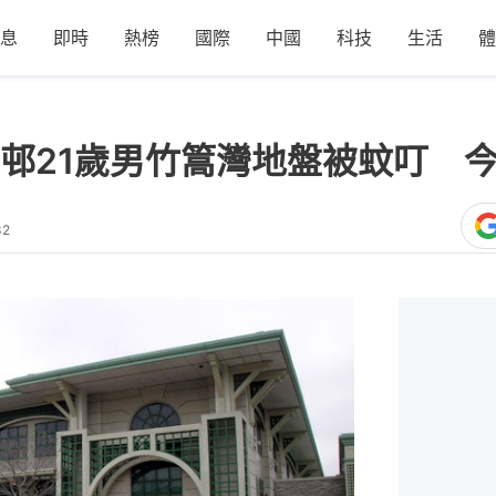
息
即時
熱榜
國際
中國
科技
生活
體
邨21歲男竹篙灣地盤被蚊叮 
32