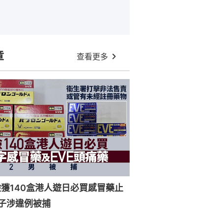
章
查看更多
獲140盒港人遊日必買感冒藥止
子涉違例被捕