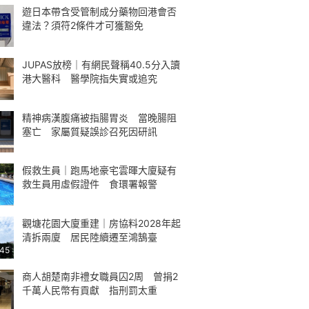
遊日本帶含受管制成分藥物回港會否
違法？須符2條件才可獲豁免
JUPAS放榜｜有網民聲稱40.5分入讀
港大醫科 醫學院指失實或追究
精神病漢腹痛被指腸胃炎 當晚腸阻
塞亡 家屬質疑誤診召死因研訊
假救生員｜跑馬地豪宅雲暉大廈疑有
救生員用虛假證件 食環署報警
觀塘花園大廈重建｜房協料2028年起
清拆兩廈 居民陸續遷至鴻鵠臺
:45
商人胡楚南非禮女職員囚2周 曾捐2
千萬人民幣有貢獻 指刑罰太重