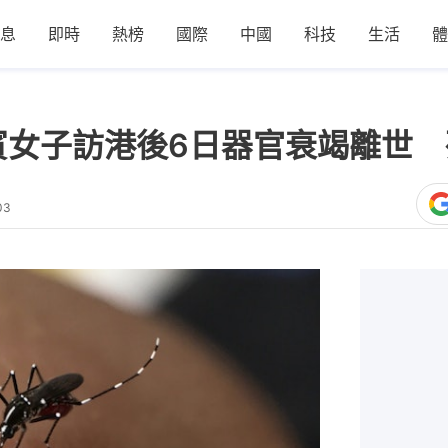
息
即時
熱榜
國際
中國
科技
生活
體
賓女子訪港後6日器官衰竭離世
03