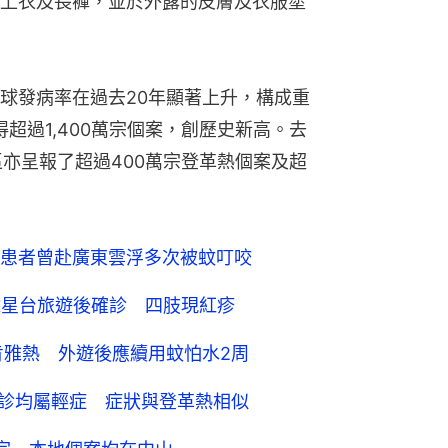
上衣及長褲，並於外露的皮膚及衣服塗
球發病率在過去20年顯著上升，構成重
得超過1,400萬宗個案，創歷史新高。去
區亦呈報了超過400萬宗登革熱個案及超
患者曾赴廣東雲浮多次被蚊叮咬
韓星台旅遊後確診 四肢現紅疹
肯雅熱 外遊後應續用蚊怕水2周
確診均屬輕症 症狀與登革熱相似