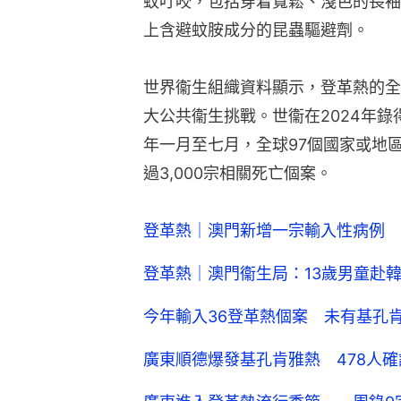
蚊叮咬，包括穿着寬鬆、淺色的長袖
上含避蚊胺成分的昆蟲驅避劑。
世界衞生組織資料顯示，登革熱的全
大公共衞生挑戰。世衞在2024年錄
年一月至七月，全球97個國家或地
過3,000宗相關死亡個案。
登革熱｜澳門新增一宗輸入性病例 
登革熱｜澳門衞生局：13歲男童赴
今年輸入36登革熱個案 未有基孔
廣東順德爆發基孔肯雅熱 478人