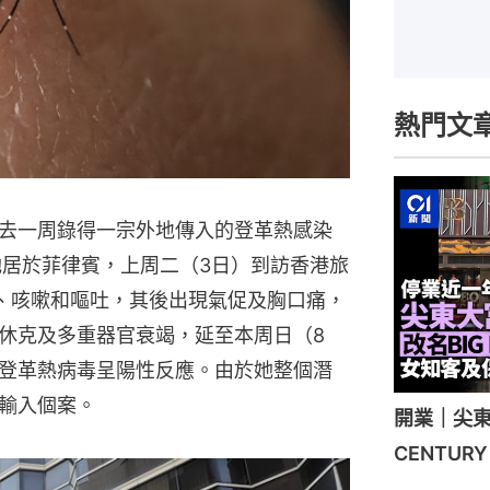
熱門文
去一周錄得一宗外地傳入的登革熱感染
她居於菲律賓，上周二（3日）到訪香港旅
、咳嗽和嘔吐，其後出現氣促及胸口痛，
休克及多重器官衰竭，延至本周日（8
登革熱病毒呈陽性反應。由於她整個潛
輸入個案。
開業｜尖東
CENTU