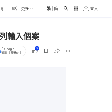
育
經濟
更多
01深圳
繁
觀點
|
简
健康
好食玩飛
登入
女
 列輸入個案
5
在Google
追蹤《香港01》