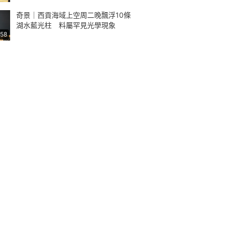
奇景｜西貢海域上空周二晚飄浮10條
湖水藍光柱 料屬罕見光學現象
:58