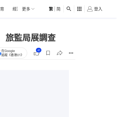
育
經濟
更多
01深圳
繁
觀點
|
简
健康
好食玩飛
登入
女
 旅監局展調查
41
在Google
追蹤《香港01》