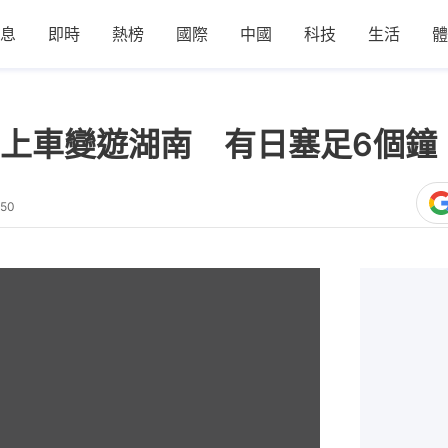
息
即時
熱榜
國際
中國
科技
生活
體
上車變遊湖南 有日塞足6個鐘
:50