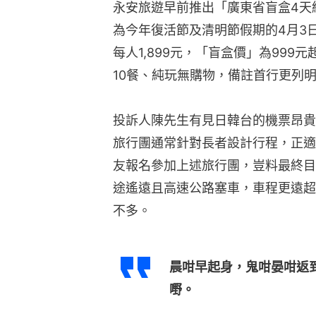
永安旅遊早前推出「廣東省盲盒4天
為今年復活節及清明節假期的4月3
每人1,899元，「盲盒價」為99
10餐、純玩無購物，備註首行更列明
投訴人陳先生有見日韓台的機票昂貴
旅行團通常針對長者設計行程，正適
友報名參加上述旅行團，豈料最終目
途遙遠且高速公路塞車，車程更遠超
不多。
晨咁早起身，鬼咁晏咁返
嘢。