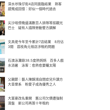
深水埗珠仔街4店同面臨結業 熟客
感慨成回憶：好似一個時代過去
尖沙咀傍晚逼滿數百人排隊等搭觀光
巴士 疑有人插隊勞動警方調解
文具佬今年至今累計7店結業 8月佔
3間 荔枝角元祖店涉租約問題
石澳泳灘錄38.5度熱焫焫 百多人戲
水消暑 泳客：愈熱愈要曬太陽
:38
父親節｜藝人陳錦鴻自閉症兒升讀方
大音樂系 盼愛子成為優秀之人
大富豪改名重開 舊公司欠債遭強制
清盤 新公司再簽十年租約