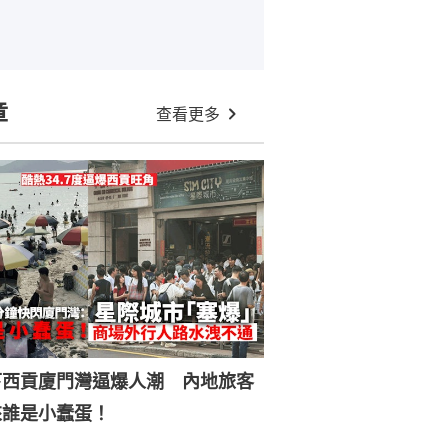
章
查看更多
下西貢廈門灣逼爆人潮 內地旅客
來誰是小蠢蛋！