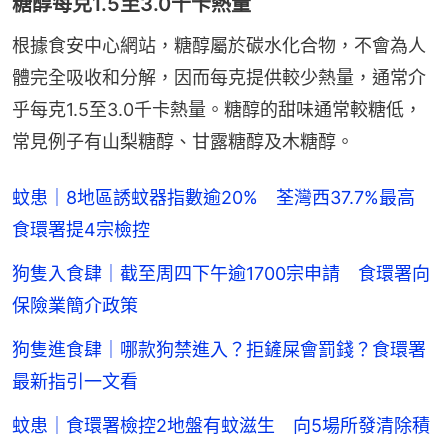
糖醇每克1.5至3.0千卡熱量
根據食安中心網站，糖醇屬於碳水化合物，不會為人
體完全吸收和分解，因而每克提供較少熱量，通常介
乎每克1.5至3.0千卡熱量。糖醇的甜味通常較糖低，
常見例子有山梨糖醇、甘露糖醇及木糖醇。
蚊患｜8地區誘蚊器指數逾20% 荃灣西37.7%最高
食環署提4宗檢控
狗隻入食肆｜截至周四下午逾1700宗申請 食環署向
保險業簡介政策
狗隻進食肆｜哪款狗禁進入？拒鏟屎會罰錢？食環署
最新指引一文看
蚊患｜食環署檢控2地盤有蚊滋生 向5場所發清除積