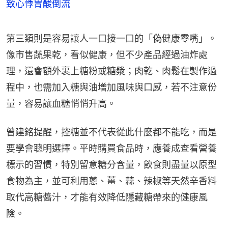
致心悸胃酸倒流
第三類則是容易讓人一口接一口的「偽健康零嘴」。
像市售蔬果乾，看似健康，但不少產品經過油炸處
理，還會額外裹上糖粉或糖漿；肉乾、肉鬆在製作過
程中，也需加入糖與油增加風味與口感，若不注意份
量，容易讓血糖悄悄升高。
曾建銘提醒，控糖並不代表從此什麼都不能吃，而是
要學會聰明選擇。平時購買食品時，應養成查看營養
標示的習慣，特別留意糖分含量，飲食則盡量以原型
食物為主，並可利用蔥、薑、蒜、辣椒等天然辛香料
取代高糖醬汁，才能有效降低隱藏糖帶來的健康風
險。