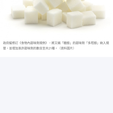
政府擬修訂《食物內甜味劑規例》，將又稱「糖醇」的甜味劑「多羥醇」納入規
管，並增加准許甜味劑的數目至共21種。（資料圖片）