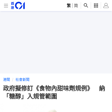
繁
|
简
港聞
社會新聞
政府擬修訂《食物內甜味劑規例》 納
「糖醇」入規管範圍