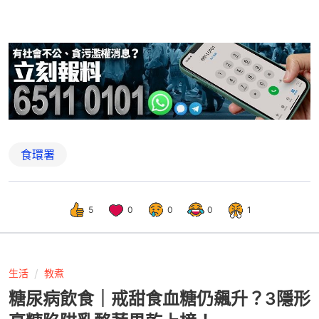
食環署
5
0
0
0
1
生活
教煮
糖尿病飲食｜戒甜食血糖仍飆升？3隱形