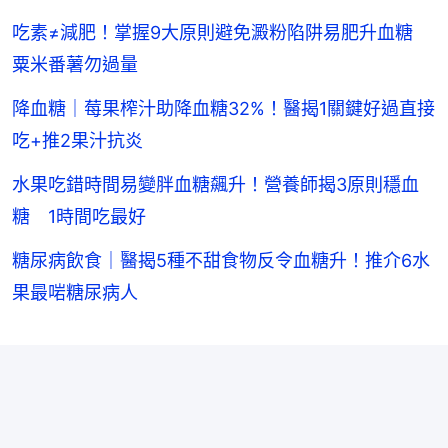
吃素≠減肥！掌握9大原則避免澱粉陷阱易肥升血糖
粟米番薯勿過量
降血糖｜莓果榨汁助降血糖32%！醫揭1關鍵好過直接
吃+推2果汁抗炎
水果吃錯時間易變胖血糖飆升！營養師揭3原則穩血
糖 1時間吃最好
糖尿病飲食｜醫揭5種不甜食物反令血糖升！推介6水
果最啱糖尿病人