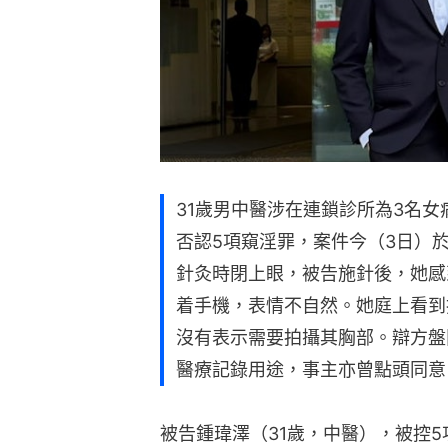
31歲男中醫涉在連鎖診所為3名
否認5項窺淫罪，案件今（3日）
針灸時閉上眼，被告施針後，她感
着手機，表情不自然。她庭上看到
沒有表示需要拍攝其胸部。辯方盤
醫療記錄用途，事主亦曾點頭同意
被告鍾瑋澤（31歲，中醫），被控