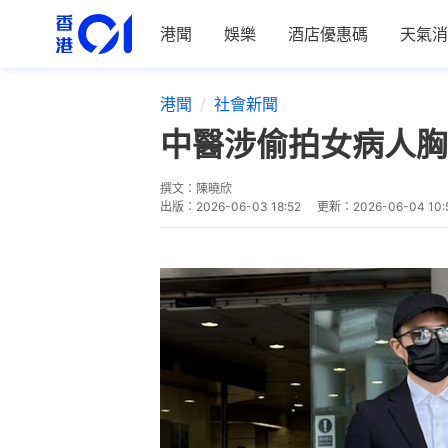
港聞
娛樂
酒店優惠碼
天氣消
港聞
社會新聞
中醫涉偷拍女病人胸
撰文：
陳曉欣
出版：
2026-06-03 18:52
更新：
2026-06-04 10: