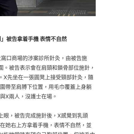
到」被告拿着手機 表情不自然
涌大窩口商場的涉案診所針灸，由被告施
圍。被告表示會在肩頸和鎖骨部位施針，
。X先坐在一張圓凳上接受頸部針灸，隨
圍帶至肩膊下位置，用毛巾覆蓋上身躺
與X兩人，沒護士在場。
上眼，被告完成施針後，X感覺到乳頭
在她右上方拿着手機，表情不自然，並