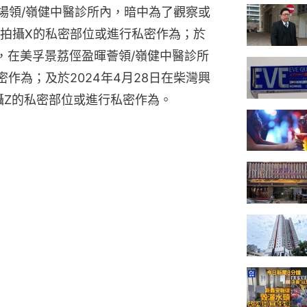
口商場領/嶺健中醫診所內，暗中為了觀察或
拍攝X的私密部位或進行私密作為；於
7日，在美孚景荔俓盈暉薈領/嶺健中醫診所
作為；及於2024年4月28日在柴灣興
攝Z的私密部位或進行私密作為。