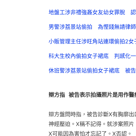
地盤工涉非禮強姦女友幼女罪脫 認
男警涉荔景站偷拍 為慳錢無請律師
小販管理主任涉旺角站連環偷拍2女子
科大生校內偷拍女子裙底 判感化一
休班警涉荔景站偷拍女子裙底 被告稱
辯方指   被告表示拍攝照片是用作醫
辯方盤問時指，被告診斷X有胸廓出
神經壓迫。X稱不記得。就涉案照片
X可能因為害怕才忘記了。X否認。