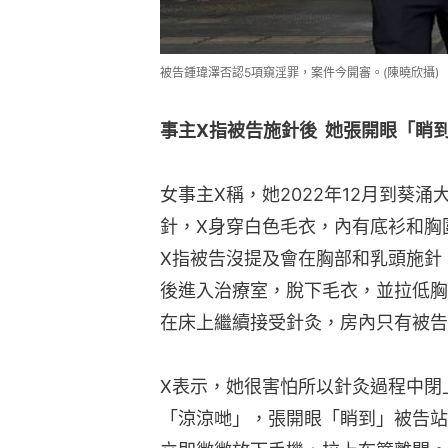
被告鍾瑋澤否認5項窺淫罪，案件今開審。(陳曉欣攝)
事主X指被告施針後  她張開眼「睄
女事主X稱，她2022年12月到葵
針，X身穿白色毛衣，內有底衫和胸
X指被告沒提及會在胸部和乳頭施針
後進入治療室，脫下毛衣，並拉低胸
在床上繼續接受針灸，房內只有被告
X表示，她很害怕所以針灸過程中閉
「涼涼哋」，張開眼「睄到」被告站