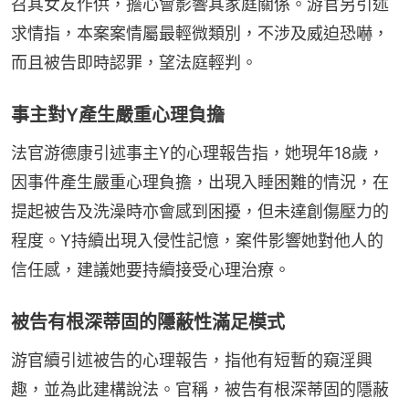
召其女友作供，擔心會影響其家庭關係。游官另引述
求情指，本案案情屬最輕微類別，不涉及威迫恐嚇，
而且被告即時認罪，望法庭輕判。
事主對Y產生嚴重心理負擔
法官游德康引述事主Y的心理報告指，她現年18歲，
因事件產生嚴重心理負擔，出現入睡困難的情況，在
提起被告及洗澡時亦會感到困擾，但未達創傷壓力的
程度。Y持續出現入侵性記憶，案件影響她對他人的
信任感，建議她要持續接受心理治療。
被告有根深蒂固的隱蔽性滿足模式
游官續引述被告的心理報告，指他有短暫的窺淫興
趣，並為此建構說法。官稱，被告有根深蒂固的隱蔽