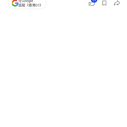
23
在Google
追蹤《香港01》
撰文：
朱棨新
出版：
2026-07-22 14:30
更新：
2026-07-26 14:38
脾氣暴躁的地盤工，在女兒出生後曾言，生得她出，
要她生就生，死就死，並在女兒13歲起多番強姦她，