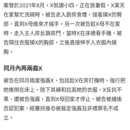
案發於2021年8月，X就讀小四，正在放暑假。X某天
在家幫忙洗碗時，被告走入廚房食煙，接着摸X的臀
部，直到X母進來才縮手。另一次被告趁X母不在家
時，走入主人房反鎖房門，當時X在床邊看手機，被
告隔住衣服摸X的胸部，之後直接伸手入衣服內摸
胸。
同月內再兩姦X
被告在同月兩度強姦X，包括趁X在房打機時，強行把
她推倒在床上，除下其褲和拉高她的衣服，X反抗不
果，遭被告強姦，直到X母回家才停止，被告被捕後
否認犯案，經審訊後亦被裁定強姦及非禮罪名不成
立。