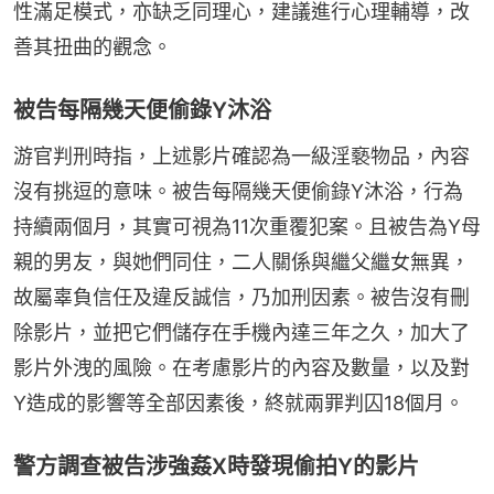
性滿足模式，亦缺乏同理心，建議進行心理輔導，改
善其扭曲的觀念。
被告每隔幾天便偷錄Y沐浴
游官判刑時指，上述影片確認為一級淫褻物品，內容
沒有挑逗的意味。被告每隔幾天便偷錄Y沐浴，行為
持續兩個月，其實可視為11次重覆犯案。且被告為Y母
親的男友，與她們同住，二人關係與繼父繼女無異，
故屬辜負信任及違反誠信，乃加刑因素。被告沒有刪
除影片，並把它們儲存在手機內達三年之久，加大了
影片外洩的風險。在考慮影片的內容及數量，以及對
Y造成的影響等全部因素後，終就兩罪判囚18個月。
警方調查被告涉強姦X時發現偷拍Y的影片