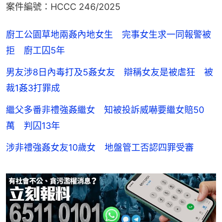
案件編號：HCCC 246/2025
廚工公園草地兩姦內地女生 完事女生求一同報警被
拒 廚工囚5年
男友涉8日內毒打及5姦女友 辯稱女友是被虐狂 被
裁1姦3打罪成
繼父多番非禮強姦繼女 知被投訴威嚇要繼女賠50
萬 判囚13年
涉非禮強姦女友10歲女 地盤管工否認四罪受審