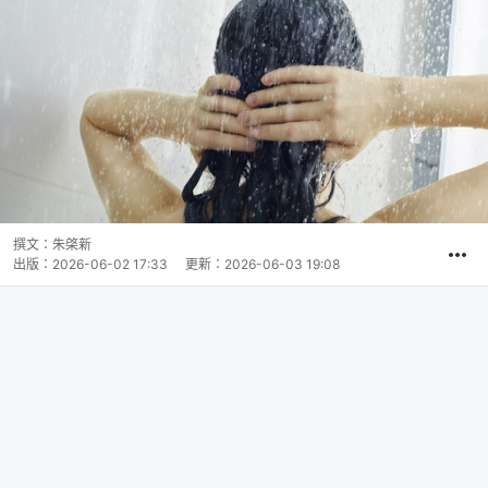
撰文：
朱棨新
出版：
2026-06-02 17:33
更新：
2026-06-03 19:08