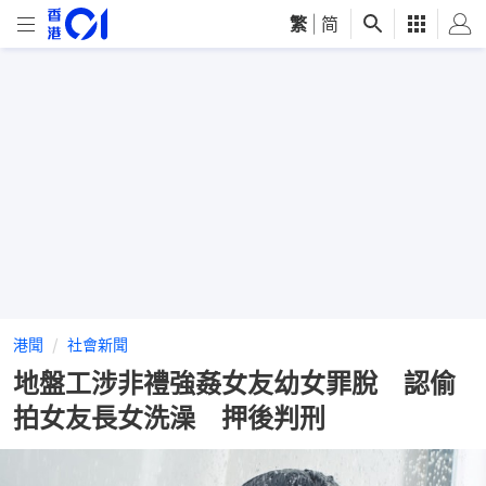
繁
|
简
港聞
社會新聞
地盤工涉非禮強姦女友幼女罪脫 認偷
拍女友長女洗澡 押後判刑