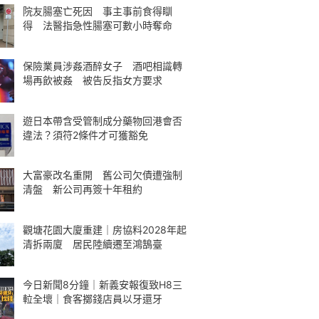
院友腸塞亡死因 事主事前食得瞓
得 法醫指急性腸塞可數小時奪命
保險業員涉姦酒醉女子 酒吧相識轉
場再飲被姦 被告反指女方要求
遊日本帶含受管制成分藥物回港會否
違法？須符2條件才可獲豁免
大富豪改名重開 舊公司欠債遭強制
清盤 新公司再簽十年租約
觀塘花園大廈重建｜房協料2028年起
清拆兩廈 居民陸續遷至鴻鵠臺
今日新聞8分鐘｜新義安報復致H8三
𨋢全壞｜食客擲錢店員以牙還牙