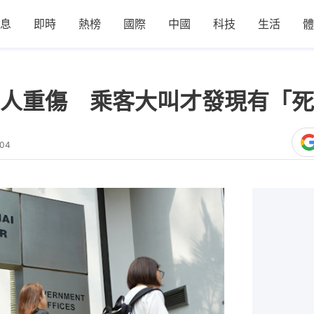
息
即時
熱榜
國際
中國
科技
生活
體
人重傷 乘客大叫才發現有「死
:04