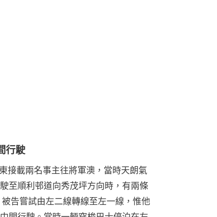
間行駛
咀東接載兩名事主往將軍澳，當時天朗氣
駛至順利邨道向秀茂坪方向時，有兩條
。被告嘗試由左二線轉線至左一線，惟他
中間行駛。當時一輛穿梭巴士停泊在左