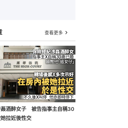
章
查看更多
姦酒醉女子 被告指事主自稱30
被她拉近後性交