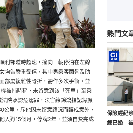
熱門文
順利邨道時超速，撞向一輛停泊在左線
女均告嚴重受傷，其中男乘客面骨及肋
面部屬複雜性骨折，需作多次手術，並
司機被捕時稱，未留意到該「死車」至乘
區域法院承認危駕罪，法官練錦鴻指記錄顯
60公里，斥他因未留意路況而釀成意外，
保險經紀涉
他入獄15個月，停牌2年，並須自費完成
歲已婚 