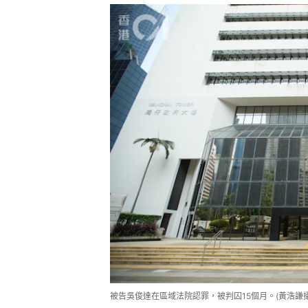
被告吳俊達在區域法院認罪，被判囚15個月。(黃浩謙攝