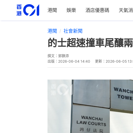
港聞
娛樂
酒店優惠碼
天氣消
港聞
社會新聞
的士超速撞車尾釀兩
撰文：
郭顥添
出版：
2026-06-04 14:40
更新：
2026-06-05 13