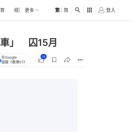
育
經濟
更多
01深圳
繁
觀點
|
简
健康
好食玩飛
登入
女
車」 囚15月
15
在Google
追蹤《香港01》