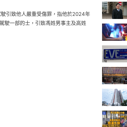
駛引致他人嚴重受傷罪，指他於2024年
險駕駛一部的士，引致馮姓男事主及高姓