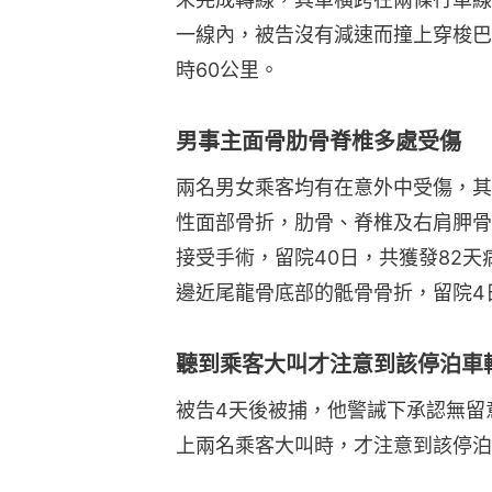
一線內，被告沒有減速而撞上穿梭巴
時60公里。
男事主面骨肋骨脊椎多處受傷
兩名男女乘客均有在意外中受傷，其
性面部骨折，肋骨、脊椎及右肩胛骨
接受手術，留院40日，共獲發82
邊近尾龍骨底部的骶骨骨折，留院4
聽到乘客大叫才注意到該停泊車
被告4天後被捕，他警誡下承認無留
上兩名乘客大叫時，才注意到該停泊