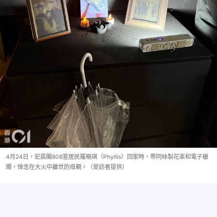
4月24日，宏昌閣808室居民羅曉琪（Phyllis）回家時，帶同絲製花束和電子蠟
燭，悼念在大火中離世的母親。（受訪者提供）