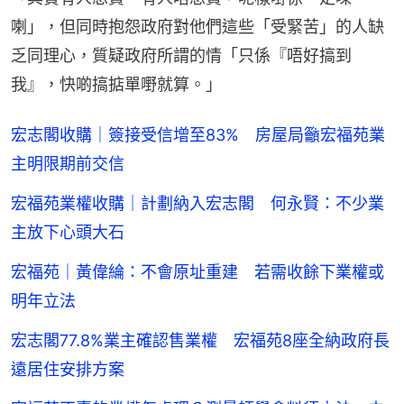
喇」，但同時抱怨政府對他們這些「受緊苦」的人缺
乏同理心，質疑政府所謂的情「只係『唔好搞到
我』，快啲搞掂單嘢就算。」
宏志閣收購｜簽接受信增至83% 房屋局籲宏福苑業
主明限期前交信
宏福苑業權收購｜計劃納入宏志閣 何永賢：不少業
主放下心頭大石
宏福苑｜黃偉綸：不會原址重建 若需收餘下業權或
明年立法
宏志閣77.8%業主確認售業權 宏福苑8座全納政府長
遠居住安排方案