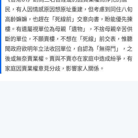
民，有人因情感原因想原址重建，但考慮到同住八旬
高齡嫲嫲，也趕在「死線前」交意向書，盼能優先揀
樓。有遺屬視單位為母親「遺物」，不捨母親辛苦供
斷的單位，不願賣樓，不想在「死線」前交表，惟聽
聞政府欲明年立法收回單位，自認為「無得鬥」，之
後或無奈賣業權。賣與不賣亦在家庭中造成紛爭，有
家庭因賣業權意見分歧，影響家人關係。