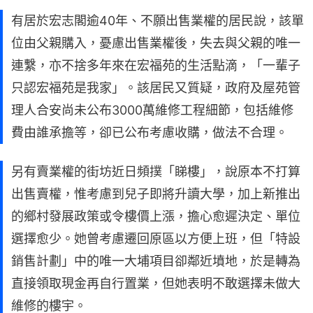
有居於宏志閣逾40年、不願出售業權的居民說，該單
位由父親購入，憂慮出售業權後，失去與父親的唯一
連繫，亦不捨多年來在宏福苑的生活點滴，「一輩子
只認宏福苑是我家」。該居民又質疑，政府及屋苑管
理人合安尚未公布3000萬維修工程細節，包括維修
費由誰承擔等，卻已公布考慮收購，做法不合理。
另有賣業權的街坊近日頻撲「睇樓」，說原本不打算
出售賣權，惟考慮到兒子即將升讀大學，加上新推出
的鄉村發展政策或令樓價上漲，擔心愈遲決定、單位
選擇愈少。她曾考慮遷回原區以方便上班，但「特設
銷售計劃」中的唯一大埔項目卻鄰近墳地，於是轉為
直接領取現金再自行置業，但她表明不敢選擇未做大
維修的樓宇。