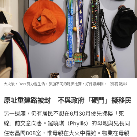
大火後，Dorz努力過生活，參加不同的跑步比賽，好好渡難關。（鄧倩螢攝）
原址重建路被封 不與政府「硬鬥」擬移民
另一邊廂，仍有居民不想在6月30月優先揀樓「死
線」前交意向書。羅曉琪（Phyllis）的母親與兄長同
住宏昌閣808室，惟母親在大火中罹難。物業在母親