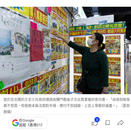
居於宏志閣的王女士在政府通過收購門檻後才交出賣業權的意向書，「由頭到尾我
都不想賣，但我根本無法面對市場、應付不到錢銀，上班上學都好論盡。」（夏家
朗攝）
8
在Google
追蹤《香港01》