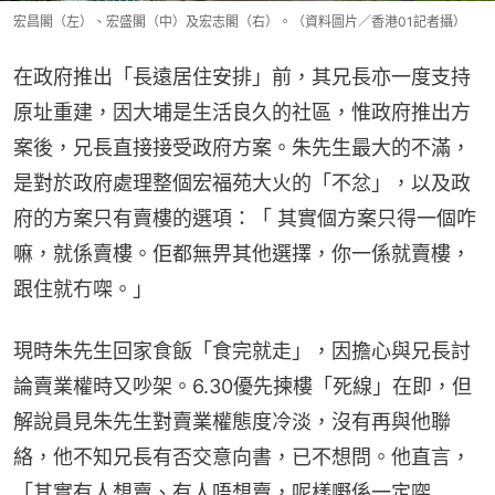
宏昌閣（左）、宏盛閣（中）及宏志閣（右）。（資料圖片／香港01記者攝）
在政府推出「長遠居住安排」前，其兄長亦一度支持
原址重建，因大埔是生活良久的社區，惟政府推出方
案後，兄長直接接受政府方案。朱先生最大的不滿，
是對於政府處理整個宏福苑大火的「不忿」，以及政
府的方案只有賣樓的選項：「 其實個方案只得一個咋
嘛，就係賣樓。佢都無畀其他選擇，你一係就賣樓，
跟住就冇㗎。」
現時朱先生回家食飯「食完就走」，因擔心與兄長討
論賣業權時又吵架。6.30優先揀樓「死線」在即，但
解說員見朱先生對賣業權態度冷淡，沒有再與他聯
絡，他不知兄長有否交意向書，已不想問。他直言，
「其實有人想賣、有人唔想賣，呢樣嘢係一定㗎