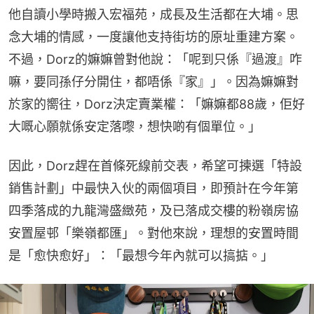
他自讀小學時搬入宏福苑，成長及生活都在大埔。思
念大埔的情感，一度讓他支持街坊的原址重建方案。
不過，Dorz的嫲嫲曾對他說：「呢到只係『過渡』咋
嘛，要同孫仔分開住，都唔係『家』」。因為嫲嫲對
於家的嚮往，Dorz決定賣業權：「嫲嫲都88歲，佢好
大嘅心願就係安定落嚟，想快啲有個單位。」
因此，Dorz趕在首條死線前交表，希望可揀選「特設
銷售計劃」中最快入伙的兩個項目，即預計在今年第
四季落成的九龍灣盛緻苑，及已落成交樓的粉嶺房協
安置屋邨「樂嶺都匯」。對他來說，理想的安置時間
是「愈快愈好」：「最想今年內就可以搞掂。」