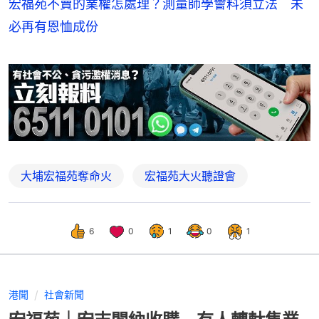
宏福苑不賣的業權怎處理？測量師學會料須立法 未
必再有恩恤成份
大埔宏福苑奪命火
宏福苑大火聽證會
6
0
1
0
1
港聞
社會新聞