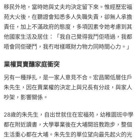
移民外地，當時她與丈夫均決定留下來。惟經歷宏福
苑大火後，在聽證會知悉多人失職失責，卻無人承擔
責任，加上不滿政府的態度，多項因素令她考慮到其
他國家生活及居住：「我自己覺得我鬥佢唔過，我都
唔會同佢硬鬥，我冇咁樣嘅財力物力同時間心力。」
業權買賣釀家庭衝突
另有一種掙扎，是一家人意見不合。宏昌閣低層住戶
朱先生，因在賣業權的決定上與兄長有分歧，與家人
吵架，影響關係。
28歲的朱先生，自出世就住在宏福苑，幼稚園班中學
都在附近讀書，大學畢業後在大埔開班教跑步，整個
生活重心都在大埔。朱先生的單位望向最先起火的光