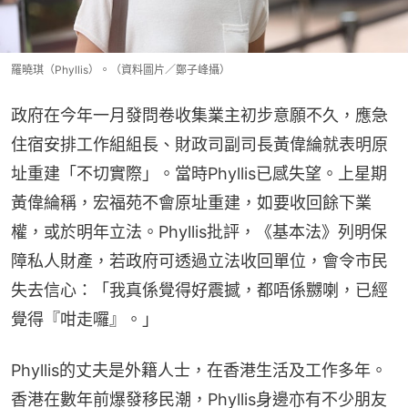
羅曉琪（Phyllis）。（資料圖片／鄭子峰攝）
政府在今年一月發問卷收集業主初步意願不久，應急
住宿安排工作組組長、財政司副司長黃偉綸就表明原
址重建「不切實際」。當時Phyllis已感失望。上星期
黃偉綸稱，宏福苑不會原址重建，如要收回餘下業
權，或於明年立法。Phyllis批評，《基本法》列明保
障私人財產，若政府可透過立法收回單位，會令市民
失去信心：「我真係覺得好震撼，都唔係嬲喇，已經
覺得『咁走囉』。」
Phyllis的丈夫是外籍人士，在香港生活及工作多年。
香港在數年前爆發移民潮，Phyllis身邊亦有不少朋友