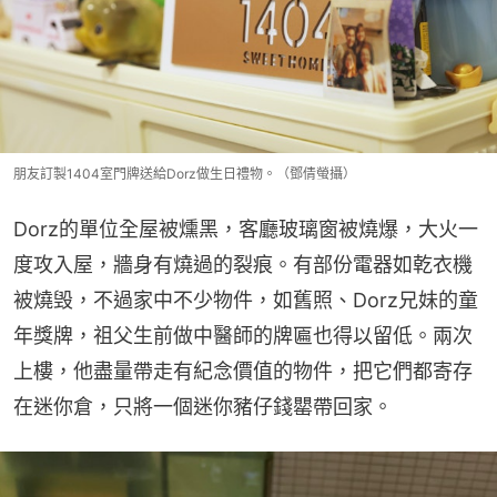
朋友訂製1404室門牌送給Dorz做生日禮物。（鄧倩螢攝）
Dorz的單位全屋被燻黑，客廳玻璃窗被燒爆，大火一
度攻入屋，牆身有燒過的裂痕。有部份電器如乾衣機
被燒毁，不過家中不少物件，如舊照、Dorz兄妹的童
年獎牌，祖父生前做中醫師的牌匾也得以留低。兩次
上樓，他盡量帶走有紀念價值的物件，把它們都寄存
在迷你倉，只將一個迷你豬仔錢罌帶回家。