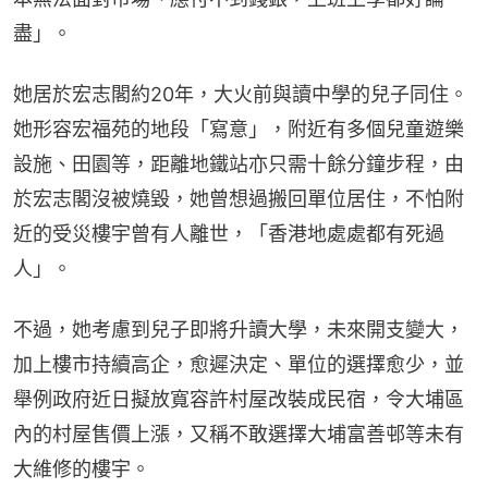
盡」。
她居於宏志閣約20年，大火前與讀中學的兒子同住。
她形容宏福苑的地段「寫意」，附近有多個兒童遊樂
設施、田園等，距離地鐵站亦只需十餘分鐘步程，由
於宏志閣沒被燒毀，她曾想過搬回單位居住，不怕附
近的受災樓宇曾有人離世，「香港地處處都有死過
人」。
不過，她考慮到兒子即將升讀大學，未來開支變大，
加上樓市持續高企，愈遲決定、單位的選擇愈少，並
舉例政府近日擬放寬容許村屋改裝成民宿，令大埔區
內的村屋售價上漲，又稱不敢選擇大埔富善邨等未有
大維修的樓宇。