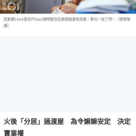
宏新閣1404室住戶Dorz現時暫住在啟德過渡性房屋，單位一目了然。（鄧倩螢
攝）
火後「分居」過渡屋 為令嫲嫲安定 決定
賣業權