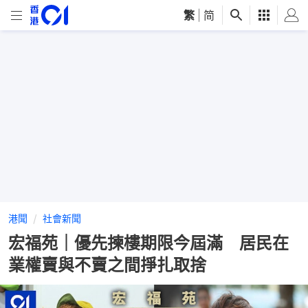
繁
|
简
港聞
社會新聞
宏福苑｜優先揀樓期限今屆滿 居民在
業權賣與不賣之間掙扎取捨