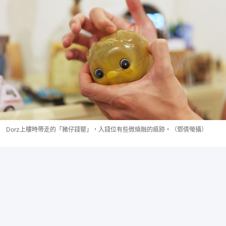
Dorz上樓時帶走的「豬仔錢罌」，入錢位有些微燒融的痕跡。（鄧倩螢攝）