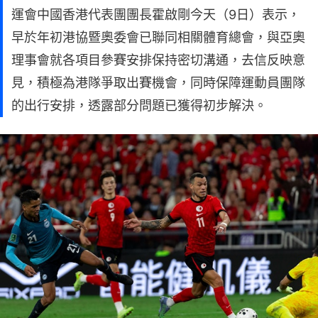
運會中國香港代表團團長霍啟剛今天（9日）表示，
早於年初港協暨奧委會已聯同相關體育總會，與亞奧
理事會就各項目參賽安排保持密切溝通，去信反映意
見，積極為港隊爭取出賽機會，同時保障運動員團隊
的出行安排，透露部分問題已獲得初步解決。