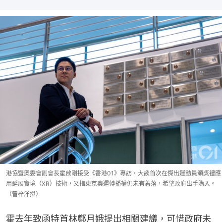
港協暨奧委會副會長霍啟剛接受《香港01》專訪，大談首次在傑出運動員頒獎禮應
用延展實境（XR）技術，又指東京奧運轉播權仍未有着落，希望政府出手購入。
（曾梓洋攝）
霍去年致函特首林鄭月娥提出相關建議，可惜政府未