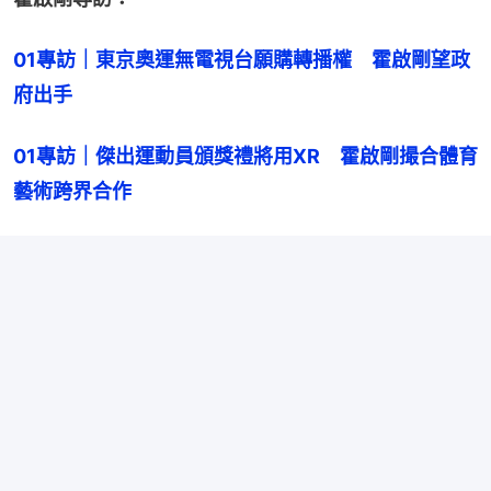
01專訪｜東京奧運無電視台願購轉播權　霍啟剛望政
府出手
01專訪｜傑出運動員頒獎禮將用XR　霍啟剛撮合體育
藝術跨界合作