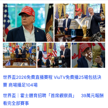
+
3
世界盃2026免費直播賽程 ViuTV免費播25場包括決
賽 商場播足104場
世界盃｜霍士體育招聘「首席觀察員」 39萬元報酬
看完全部賽事