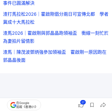
事件已圓滿解決
渣打馬拉松2026｜霍啟剛倡分兩日可宣傳北都 學者
冀成十大馬拉松
渣馬2026｜霍啟剛與郭晶晶跑領袖盃 衝線一刻忙於
為妻拍片留倩影
渣馬｜陳茂波鄧炳強參加領袖盃 霍啟剛一原因跑在
郭晶晶後面
27
在Google
追蹤《香港01》