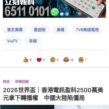
東京奧運
霍啟剛
奧運
TVB無綫電視
ViuTV
有線
8
0
2
16
1
熱話
熱爆話題
2026世界盃｜香港電訊盈科2500萬美
元拿下轉播權 中國大陸陷僵局