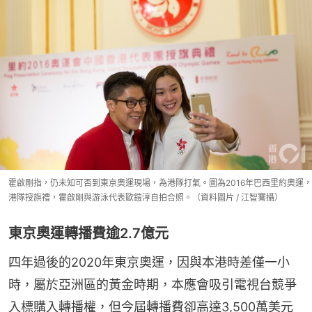
霍啟剛指，仍未知可否到東京奧運現場，為港隊打氣。圖為2016年巴西里約奧運，
港隊授旗禮，霍啟剛與游泳代表歐鎧淳自拍合照。（資料圖片 / 江智騫攝）
東京奧運轉播費逾2.7億元
四年過後的2020年東京奧運，因與本港時差僅一小
時，屬於亞洲區的黃金時期，本應會吸引電視台競爭
入標購入轉播權，但今屆轉播費卻高達3,500萬美元