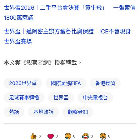
世界盃2026｜二手平台賣決賽「黃牛飛」 一張索價
1800萬惹議
世界盃｜邁阿密主辦方獲魯比奧保證 ICE不會現身
世界盃賽場
本文獲《觀察者網》授權轉載。
2026世界盃
國際足協FIFA
香港經濟
足球賽事轉播
世界盃
中央電視台
熱話
本地熱話
觀察者網
6
0
0
3
0