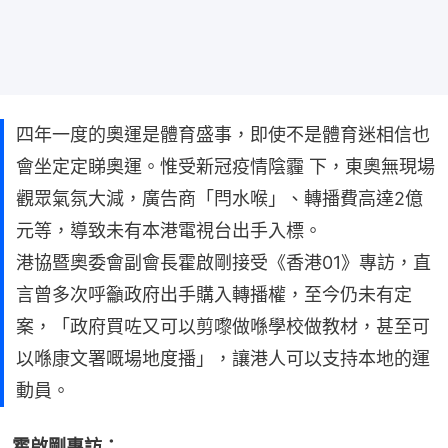
四年一度的奧運是體育盛事，即使不是體育迷相信也
會坐定定睇奧運。惟受新冠疫情陰霾 下，東奧無現場
觀眾氣氛大減，廣告商「閂水喉」、轉播費高達2億
元等，導致未有本港電視台出手入標。
港協暨奧委會副會長霍啟剛接受《香港01》專訪，直
言曾多次呼籲政府出手購入轉播權，至今仍未有定
案，「政府買咗又可以剪嚟做喺學校做教材，甚至可
以喺康文署嘅場地度播」，讓港人可以支持本地的運
動員。
霍啟剛專訪：