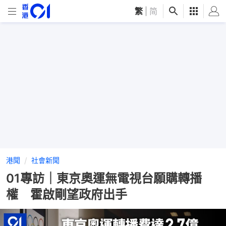
繁
|
简
港聞
社會新聞
01專訪｜東京奧運無電視台願購轉播
權 霍啟剛望政府出手