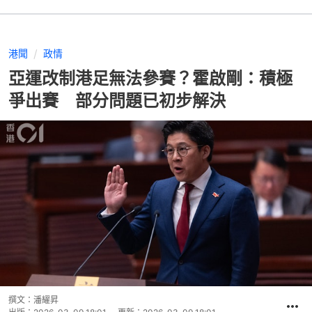
港聞
政情
亞運改制港足無法參賽？霍啟剛：積極
爭出賽 部分問題已初步解決
撰文：
潘耀昇