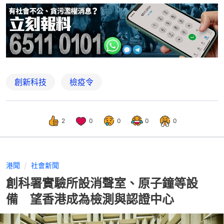
創新科技
檢疫令
2
0
0
0
0
港聞
社會新聞
創科署實驗所設消聲室、原子鐘等設
備 望香港成為檢測與認證中心