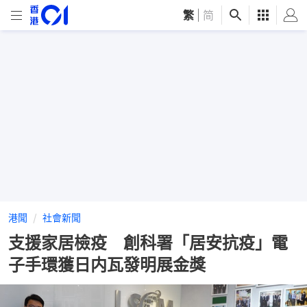
繁
|
简
港聞
社會新聞
支援家居檢疫 創科署「居安抗疫」電
子手環獲日内瓦發明展金獎