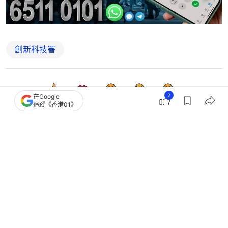
創新科技署
2
0
0
0
0
2
在Google
追蹤《香港01》
港聞
社會新聞
初創大賽｜深圳醫療初創企業奪金獎
第四屆事賽擴至16個城市