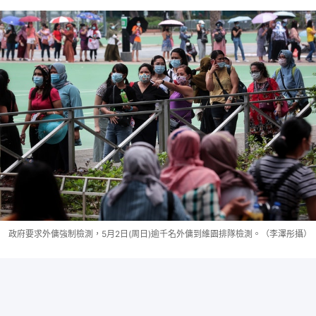
政府要求外傭強制檢測，5月2日(周日)逾千名外傭到維園排隊檢測。（李澤彤攝）