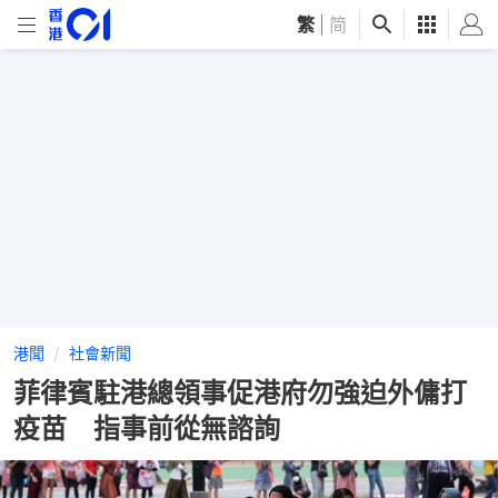
繁
|
简
港聞
社會新聞
菲律賓駐港總領事促港府勿強迫外傭打
疫苗 指事前從無諮詢