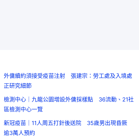
外傭續約須接受疫苗注射 張建宗：勞工處及入境處
正研究細節
檢測中心｜九龍公園增設外傭採樣點 36流動、21社
區檢測中心一覽
新冠疫苗｜11人周五打針後送院 35歲男出現昏厥
逾3萬人預約