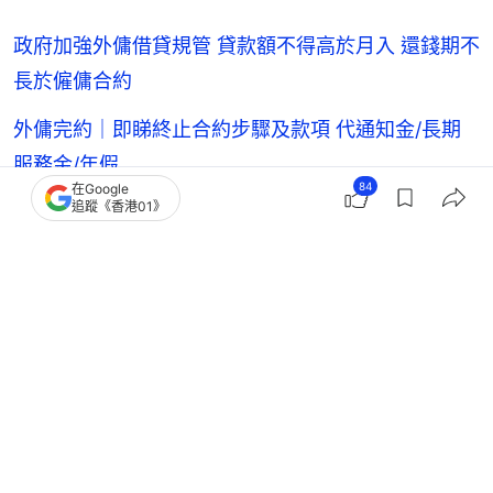
政府加強外傭借貸規管 貸款額不得高於月入 還錢期不
長於僱傭合約
外傭完約｜即睇終止合約步驟及款項 代通知金/長期
服務金/年假
84
在Google
追蹤《香港01》
消委會每年收逾百宗外傭中介投訴 外傭失聯/語文能
力不符預期
外傭假期2026｜今年起多一日法定假日！傭主必知補
假安排免犯法
8號風球、黑雨外傭可放假？薪酬怎計？傭主必知惡
劣天氣安排