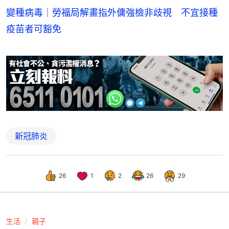
變種病毒｜勞福局解畫指外傭強檢非歧視 不宜接種
疫苗者可豁免
新冠肺炎
26
1
2
26
29
生活
親子