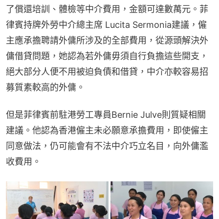
了償還培訓、體檢等中介費用，金額可達數萬元。菲
律賓持牌外勞中介總主席 Lucita Sermonia建議，僱
主應承擔聘請外傭所涉及的全部費用，從源頭解決外
傭借貸問題，她認為若外傭毋須自行負擔這些開支，
絕大部分人便不用被迫負債和借貸，中介亦較容易招
募質素較高的外傭。
但是菲律賓前駐港勞工專員Bernie Julve則質疑相關
建議。他認為香港僱主未必願意承擔費用，即使僱主
同意做法，仍可能會有不法中介巧立名目，向外傭濫
收費用。