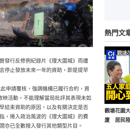
熱門文
曾發行反修例紀錄片《理大圍城》而遭
言停止發放未來一年的資助，即是提早
就此申請覆核，強調機構已履行合約，資
放映活動，不能理解當局批評其表現未如
早結束資助的原因，以及有關決定是否
觀塘花園大
指，捲入政治風波的《理大圍城》的費
廈 居民
潤亦已全數撥入發行其他類型片目。