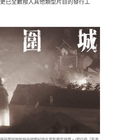
更已全數撥入其他類型片目的發行工
得荷蘭阿姆斯特丹國際紀錄片電影節剪接獎。(發行商「影意