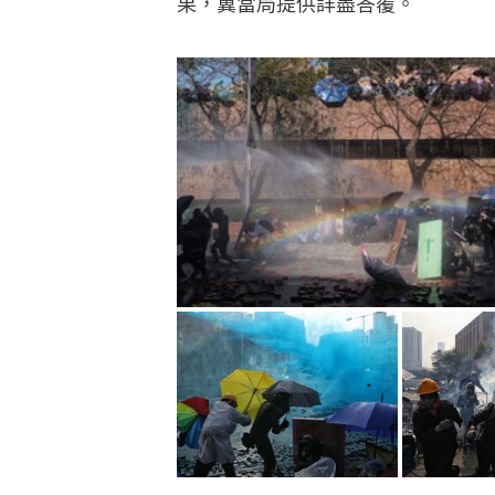
果，冀當局提供詳盡答覆。