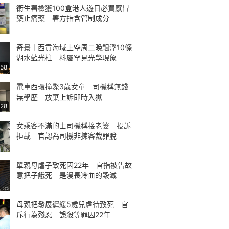
衞生署檢獲100盒港人遊日必買感冒
藥止痛藥 署方指含管制成分
奇景｜西貢海域上空周二晚飄浮10條
湖水藍光柱 料屬罕見光學現象
:58
電車西環撞斃3歲女童 司機稱無錢
無學歷 放棄上訴即時入獄
:28
女乘客不滿的士司機稱接老婆 投訴
拒載 官認為司機非揀客裁罪脫
單親母虐子致死囚22年 官指被告故
意把子餓死 是漫長冷血的毀滅
母親把發展遲緩5歲兒虐待致死 官
斥行為殘忍 誤殺等罪囚22年