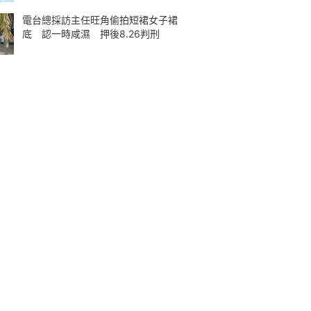
電台總採訪主任旺角偷拍短裙女子裙
底 認一時咸濕 押後8.26判刑