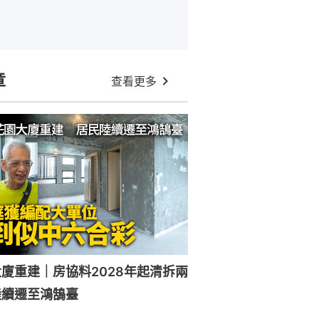
章
查看更多
廈重建｜房協料2028年起清拆兩
陸續遷至鴻鵠臺