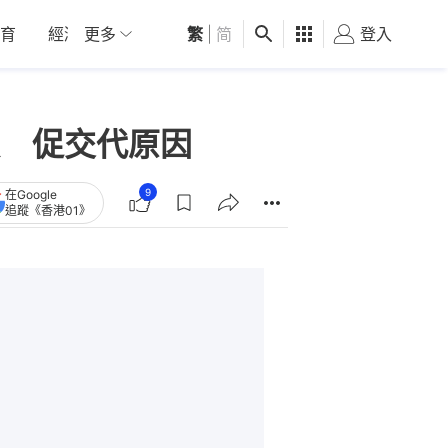
育
經濟
更多
01深圳
繁
觀點
|
简
健康
好食玩飛
登入
女
 促交代原因
9
在Google
追蹤《香港01》