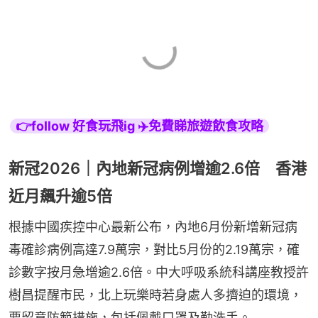
👉follow 好食玩飛ig ✈️免費睇旅遊飲食攻略
新冠2026｜內地新冠病例增逾2.6倍 香港
近月飆升逾5倍
根據中國疾控中心最新公布，內地6月份新增新冠病
毒確診病例高達7.9萬宗，對比5月份的2.19萬宗，確
診數字按月急增逾2.6倍。中大呼吸系統科講座教授許
樹昌提醒市民，北上玩樂時若身處人多擠迫的環境，
要留意防範措施，包括佩戴口罩及勤洗手。