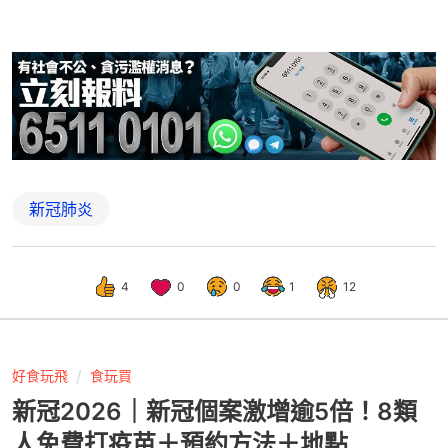
新冠肺炎
4
0
0
1
12
好食玩飛
食玩買
新冠2026｜新冠個案激增逾5倍！8類
人免費打疫苗＋預約方法＋地點