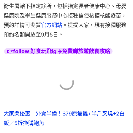
衞生署轄下指定診所，包括指定長者健康中心、母嬰
健康院及學生健康服務中心接種信使核糖核酸疫苗，
預約詳情可瀏覽
官方網站
。提提大家，現有接種服務
預約名額開放至9月5日。
👉follow 好食玩飛ig ✈️免費睇旅遊飲食攻略
大家樂優惠｜外賣半價！$79原隻雞+半斤叉燒+2白
飯／5折換購鮑魚