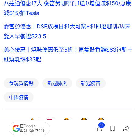
八達通優惠17大|麥當勞咖啡買1送1/增值賺$150/惠康
減$15/抽Tesla
麥當勞優惠｜DSE放榜日$1大可樂+$1即磨咖啡/周末
雙人早餐慳$23.5
美心優惠｜燒味優惠低至5折！原隻豉香雞$63包斬＋
紅燒乳鴿$33起
食玩買情報
新冠肺炎
新冠疫苗
中國疫情
5
0
0
0
0
17
在Google
追蹤《香港01》