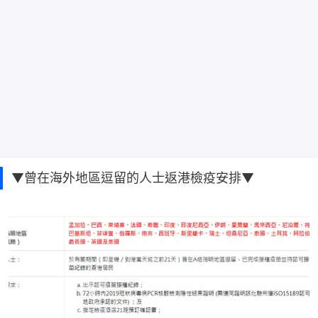
▼曾在海外地區逗留的人士返港檢疫安排▼