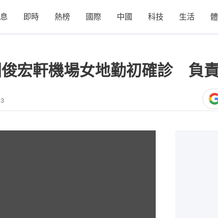
息
即時
熱榜
國際
中國
科技
生活
體
天水圍俊宏軒機場女地勤初確診 負
33