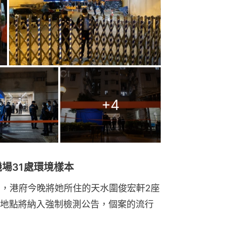
+
4
場31處環境樣本
on，港府今晚將她所住的天水圍俊宏軒2座
地點將納入強制檢測公告，個案的流行