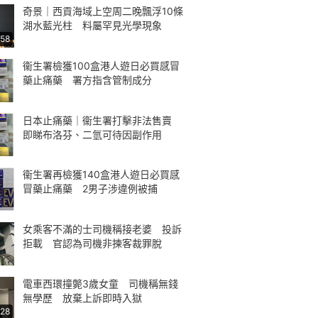
奇景｜西貢海域上空周二晚飄浮10條
湖水藍光柱 料屬罕見光學現象
:58
衞生署檢獲100盒港人遊日必買感冒
藥止痛藥 署方指含管制成分
日本止痛藥｜衞生署打擊非法售賣
即睇布洛芬、二氫可待因副作用
衞生署再檢獲140盒港人遊日必買感
冒藥止痛藥 2男子涉違例被捕
女乘客不滿的士司機稱接老婆 投訴
拒載 官認為司機非揀客裁罪脫
電車西環撞斃3歲女童 司機稱無錢
無學歷 放棄上訴即時入獄
:28