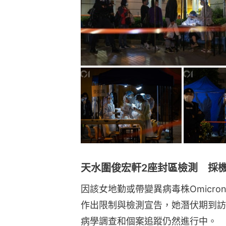
天水圍俊宏軒2座封區檢測 採機
因該女地勤或帶變異病毒株Omicr
作出限制與檢測宣告，她潛伏期到訪
病學調查和個案追蹤仍然進行中。