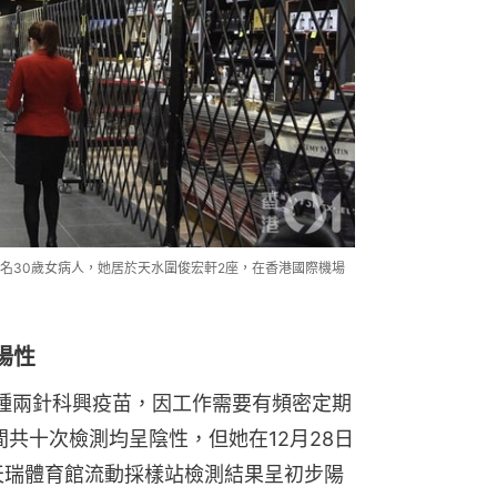
名30歲女病人，她居於天水圍俊宏軒2座，在香港國際機場
陽性
接種兩針科興疫苗，因工作需要有頻密定期
期間共十次檢測均呈陰性，但她在12月28日
天瑞體育館流動採樣站檢測結果呈初步陽