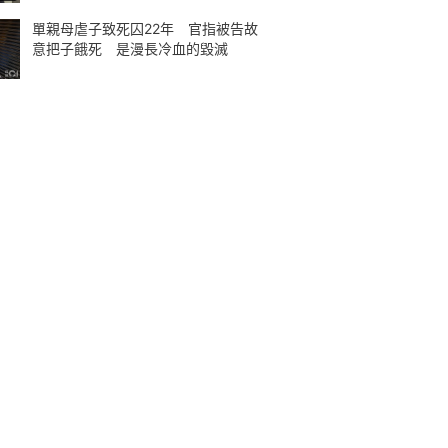
單親母虐子致死囚22年 官指被告故
意把子餓死 是漫長冷血的毀滅