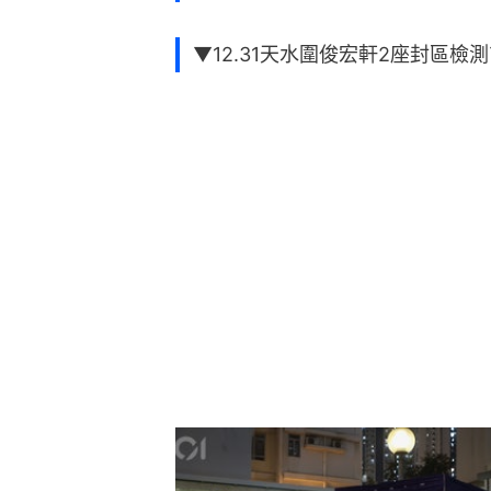
▼12.31天水圍俊宏軒2座封區檢