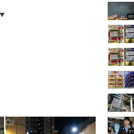
測▼
00
01