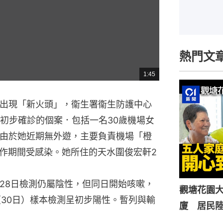
熱門文
1:45
總
共
時
間
疫情出現「新火頭」，衞生署衞生防護中心
宗初步確診的個案．包括一名30歲機場女
n。由於她近期無外遊，主要負責機場「橙
作期間受感染。她所住的天水圍俊宏軒2
月28日檢測仍屬陰性，但同日開始咳嗽，
觀塘花園大
（30日）樣本檢測呈初步陽性。暫列與輸
廈 居民