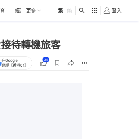
育
經濟
更多
01深圳
繁
觀點
|
简
健康
好食玩飛
登入
女
責接待轉機旅客
34
在Google
追蹤《香港01》