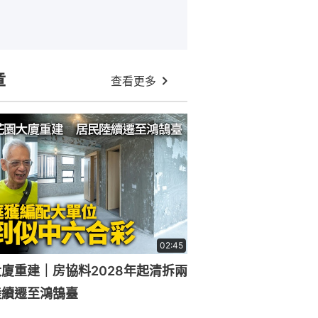
章
查看更多
02:45
廈重建｜房協料2028年起清拆兩
陸續遷至鴻鵠臺