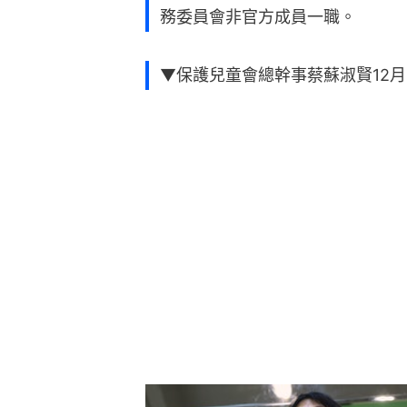
務委員會非官方成員一職。
▼保護兒童會總幹事蔡蘇淑賢12月