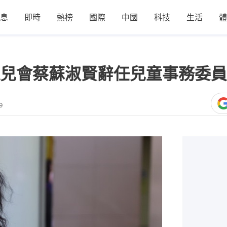
息
即時
熱榜
國際
中國
科技
生活
體
兒會蔡蘇淑賢辭任兒童事務委員
9