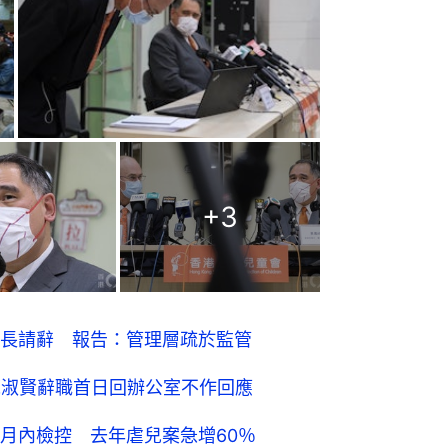
+
3
長請辭 報告：管理層疏於監管
蘇淑賢辭職首日回辦公室不作回應
月內檢控 去年虐兒案急增60％