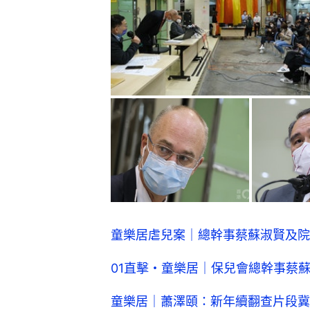
童樂居虐兒案｜總幹事蔡蘇淑賢及院
01直擊・童樂居｜保兒會總幹事蔡
童樂居｜蕭澤頤：新年續翻查片段冀