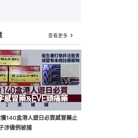
章
查看更多
獲140盒港人遊日必買感冒藥止
子涉違例被捕