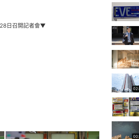
28日召開記者會▼
02
00