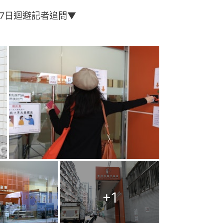
7日迴避記者追問▼
+
1