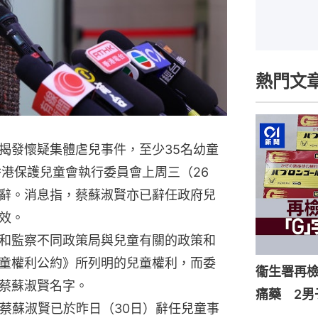
熱門文
揭發懷疑集體虐兒事件，至少35名幼童
香港保護兒童會執行委員會上周三（26
辭。消息指，蔡蘇淑賢亦已辭任政府兒
效。
和監察不同政策局與兒童有關的政策和
童權利公約》所列明的兒童權利，而委
衞生署再檢
蔡蘇淑賢名字。
痛藥 2男
，蔡蘇淑賢已於昨日（30日）辭任兒童事