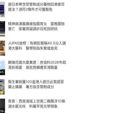
遊日本帶含受管制成分藥物回港會否
違法？須符2條件才可獲豁免
精神病漢腹痛被指腸胃炎 當晚腸阻
塞亡 家屬質疑誤診召死因研訊
JUPAS放榜｜有網民聲稱40.5分入讀
港大醫科 醫學院指失實或追究
觀塘花園大廈重建｜房協料2028年起
清拆兩廈 居民陸續遷至鴻鵠臺
:45
衞生署檢獲100盒港人遊日必買感冒
藥止痛藥 署方指含管制成分
奇景｜西貢海域上空周二晚飄浮10條
湖水藍光柱 料屬罕見光學現象
:58