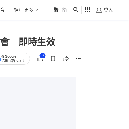
育
經濟
更多
01深圳
繁
觀點
|
简
健康
好食玩飛
登入
女
會 即時生效
17
在Google
追蹤《香港01》