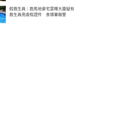
假救生員｜跑馬地豪宅雲暉大廈疑有
救生員用虛假證件 食環署報警