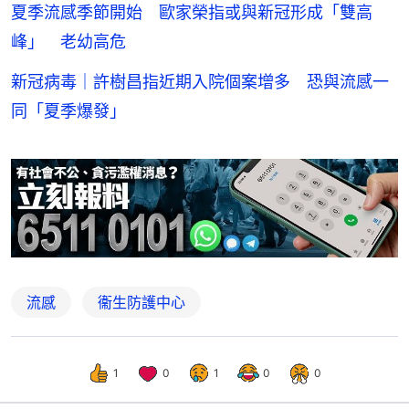
夏季流感季節開始 歐家榮指或與新冠形成「雙高
峰」 老幼高危
新冠病毒｜許樹昌指近期入院個案增多 恐與流感一
同「夏季爆發」
流感
衞生防護中心
1
0
1
0
0