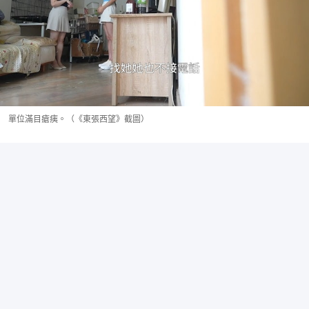
單位滿目瘡痍。（《東張西望》截圖）