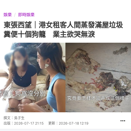
娛樂
即時娛樂
東張西望｜港女租客人間蒸發滿屋垃圾
糞便十個狗籠 業主欲哭無淚
撰文：
吳子生
出版：
2026-07-17 21:15
更新：
2026-07-18 12:19