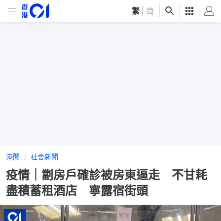
繁
|
简
港聞
社會新聞
疫情｜劏房戶確診被房東逼走 不甘耗
盡積蓄租酒店 寧露宿街頭