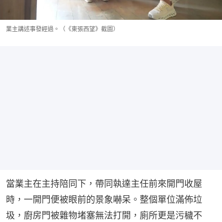
業主講述事發經過。（《東張西望》截圖）
當業主在主持陪同下，帶同執達主任前來開門收屋
時，一開門便被眼前的景象嚇呆。整個單位滿佈垃
圾，廚房門被雜物堵塞無法打開，廁所更是污穢不