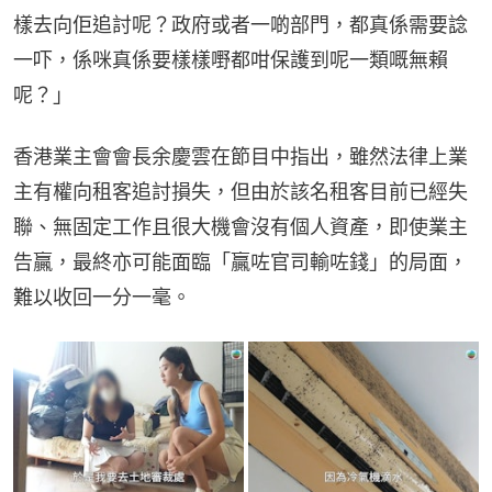
樣去向佢追討呢？政府或者一啲部門，都真係需要諗
一吓，係咪真係要樣樣嘢都咁保護到呢一類嘅無賴
呢？」
香港業主會會長余慶雲在節目中指出，雖然法律上業
主有權向租客追討損失，但由於該名租客目前已經失
聯、無固定工作且很大機會沒有個人資產，即使業主
告贏，最終亦可能面臨「贏咗官司輸咗錢」的局面，
難以收回一分一毫。