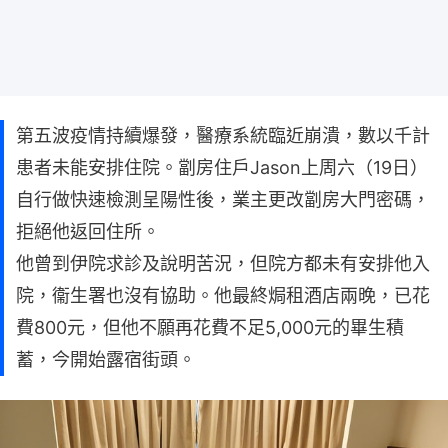
第五波疫情持續爆發，醫療系統臨近崩潰，數以千計
患者未能安排住院。劏房住戶Jason上周六（19日）
自行做快速檢測呈陽性後，業主更改劏房大門密碼，
拒絕他返回住所。
他曾到伊院求診及說明苦況，但院方都未有安排他入
院，衞生署也沒有協助。他最終焗租酒店兩晚，已花
費800元，但他不願再花費不足5,000元的畢生積
蓄，今開始露宿街頭。