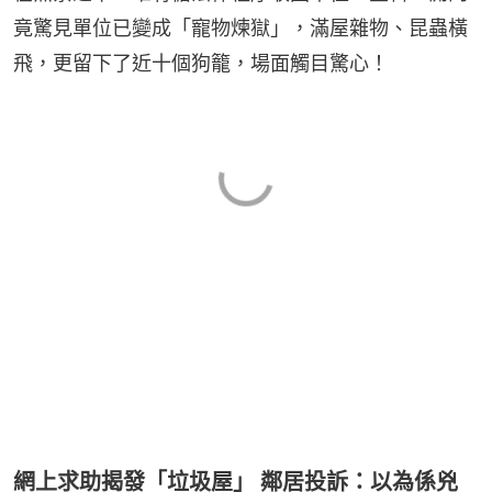
竟驚見單位已變成「寵物煉獄」，滿屋雜物、昆蟲橫
飛，更留下了近十個狗籠，場面觸目驚心！
網上求助揭發「垃圾屋」 鄰居投訴：以為係兇