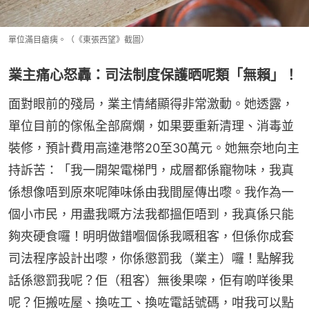
單位滿目瘡痍。（《東張西望》截圖）
業主痛心怒轟：司法制度保護晒呢類「無賴」！
面對眼前的殘局，業主情緒顯得非常激動。她透露，
單位目前的傢俬全部腐爛，如果要重新清理、消毒並
裝修，預計費用高達港幣20至30萬元。她無奈地向主
持訴苦：「我一開架電梯門，成層都係寵物味，我真
係想像唔到原來呢陣味係由我間屋傳出嚟。我作為一
個小市民，用盡我嘅方法我都搵佢唔到，我真係只能
夠夾硬食囉！明明做錯嗰個係我嘅租客，但係你成套
司法程序設計出嚟，你係懲罰我（業主）囉！點解我
話係懲罰我呢？佢（租客）無後果㗎，佢有啲咩後果
呢？佢搬咗屋、換咗工、換咗電話號碼，咁我可以點