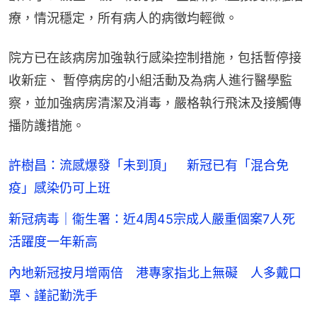
療，情況穩定，所有病人的病徵均輕微。
院方已在該病房加強執行感染控制措施，包括暫停接
收新症、 暫停病房的小組活動及為病人進行醫學監
察，並加強病房清潔及消毒，嚴格執行飛沫及接觸傳
播防護措施。
許樹昌：流感爆發「未到頂」 新冠已有「混合免
疫」感染仍可上班
新冠病毒｜衞生署：近4周45宗成人嚴重個案7人死
活躍度一年新高
內地新冠按月增兩倍 港專家指北上無礙 人多戴口
罩、謹記勤洗手