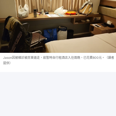
Jason因被確診被房東逼走，故暫時自行租酒店入住兩晚，已花費800元。（讀者
提供）