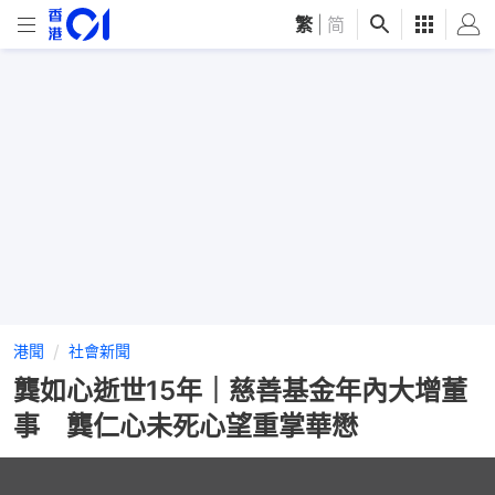
繁
|
简
港聞
社會新聞
龔如心逝世15年｜慈善基金年內大增董
事 龔仁心未死心望重掌華懋