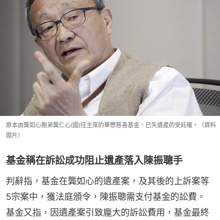
原本由龔如心胞弟龔仁心(圖)任主席的華懋慈善基金，已失遺產的受託權。（資料
圖片）
基金稱在訴訟成功阻止遺產落入陳振聰手
判辭指，基金在龔如心的遺產案，及其後的上訴案等
5宗案中，獲法庭頒令，陳振聰需支付基金的訟費。
基金又指，因遺產案引致龐大的訴訟費用，基金最終