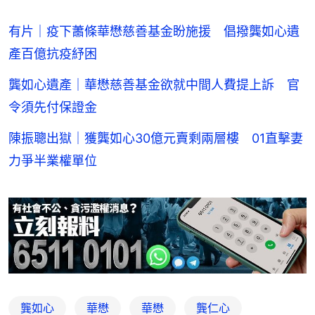
有片｜疫下蕭條華懋慈善基金盼施援 倡撥龔如心遺
產百億抗疫紓困
龔如心遺產｜華懋慈善基金欲就中間人費提上訴 官
令須先付保證金
陳振聰出獄｜獲龔如心30億元賣剩兩層樓 01直擊妻
力爭半業權單位
龔如心
華懋
華懋
龔仁心