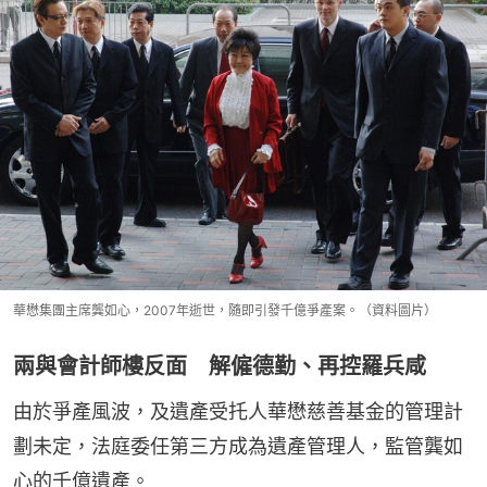
華懋集團主席龔如心，2007年逝世，隨即引發千億爭產案。（資料圖片）
兩與會計師樓反面 解僱德勤、再控羅兵咸
由於爭產風波，及遺產受托人華懋慈善基金的管理計
劃未定，法庭委任第三方成為遺產管理人，監管龔如
心的千億遺產。