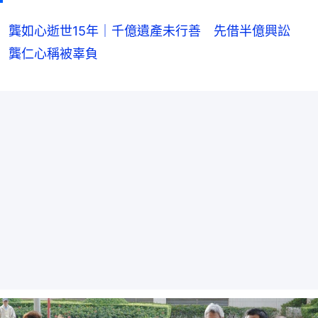
龔如心逝世15年｜千億遺產未行善 先借半億興訟
龔仁心稱被辜負