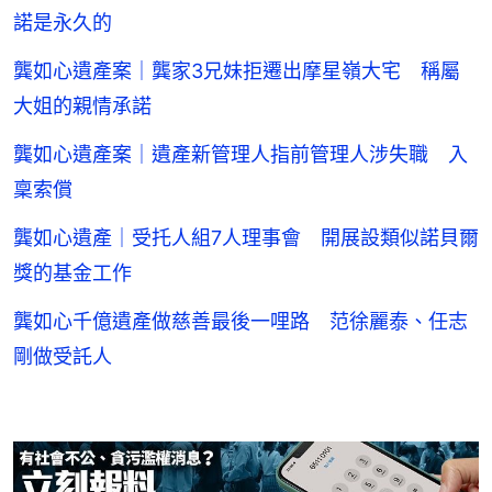
諾是永久的
龔如心遺產案｜龔家3兄妹拒遷出摩星嶺大宅 稱屬
大姐的親情承諾
龔如心遺產案｜遺產新管理人指前管理人涉失職 入
稟索償
龔如心遺產｜受托人組7人理事會 開展設類似諾貝爾
獎的基金工作
龔如心千億遺產做慈善最後一哩路 范徐麗泰、任志
剛做受託人