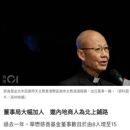
慈善基金去年底邀得天主教香港教區榮休主教湯漢樞機，出任董事一職。（資料圖
片／高仲明攝）
董事局大幅加人 邀內地商人為北上鋪路
過去一年，華懋慈善基金董事數目於由8人增至15