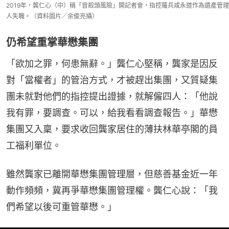
2019年，龔仁心（中）稱「冒殺頭風險」開記者會，指控羅兵咸永道作為遺產管理
人失職。（資料圖片／余俊亮攝）
仍希望重掌華懋集團
「欲加之罪，何患無辭。」龔仁心堅稱，龔家是因反
對「當權者」的管治方式，才被趕出集團，又質疑集
團未就對他們的指控提出證據，就解僱四人：「他說
我有罪，要調查。可以，給我看看調查報告。」華懋
集團又入稟，要求收回龔家居住的薄扶林華亭閣的員
工福利單位。
雖然龔家已離開華懋集團管理層，但慈善基金近一年
動作頻頻，冀再爭華懋集團管理權。龔仁心說：「我
們希望以後可重管華懋。」