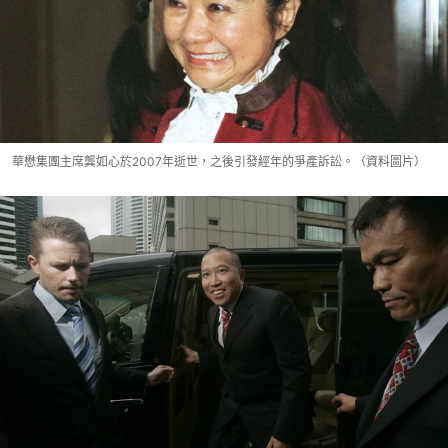
華懋集團主席龔如心於2007年逝世，之後引發經年的爭產訴訟。（資料圖片）