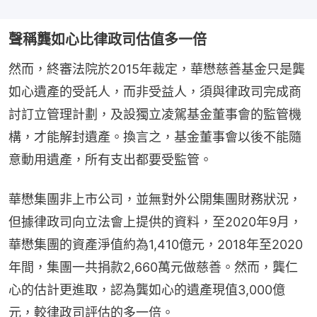
聲稱龔如心比律政司估值多一倍
然而，終審法院於2015年裁定，華懋慈善基金只是龔
如心遺產的受託人，而非受益人，須與律政司完成商
討訂立管理計劃，及設獨立凌駕基金董事會的監管機
構，才能解封遺產。換言之，基金董事會以後不能隨
意動用遺產，所有支出都要受監管。
華懋集團非上市公司，並無對外公開集團財務狀況，
但據律政司向立法會上提供的資料，至2020年9月，
華懋集團的資產淨值約為1,410億元，2018年至2020
年間，集團一共捐款2,660萬元做慈善。然而，龔仁
心的估計更進取，認為龔如心的遺產現值3,000億
元，較律政司評估的多一倍。