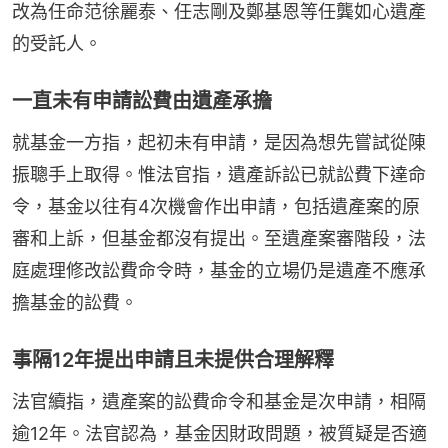
改為任命范徐麗泰、任志剛及鄭基恩等任龔如心遺產
的受託人。
一直未有申請訟費由遺產承擔
就基金一方指，起初未有申請，是因為想先嘗試從陳
振聰手上取得。惟法官指，遺產訴訟已就訟費下達命
令，基金以往有4次機會作出申請，包括遺產案的原
審和上訴，但基金都沒有提出。至遺產案審階段，法
庭處理修改訟費命令時，基金的立場仍是遺產不應承
擔基金的訟費。
事隔12年提出申請且未提供合理解釋
法官續指，遺產案的訟費命令和基金是次申請，相隔
逾12年。法官認為，基金因財政問題，被質疑是否適