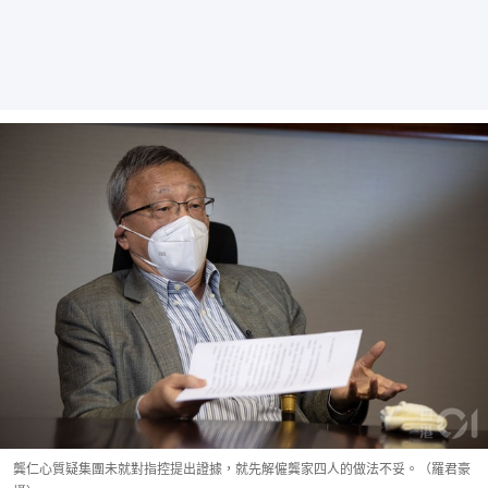
龔仁心質疑集團未就對指控提出證據，就先解僱龔家四人的做法不妥。（羅君豪