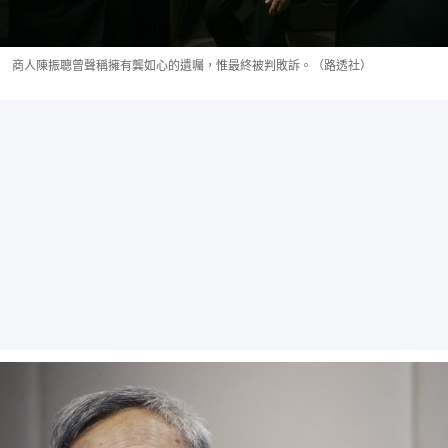
商人陳振聰曾聲稱擁有龔如心的遺囑，惟最終被判敗訴。（路透社）