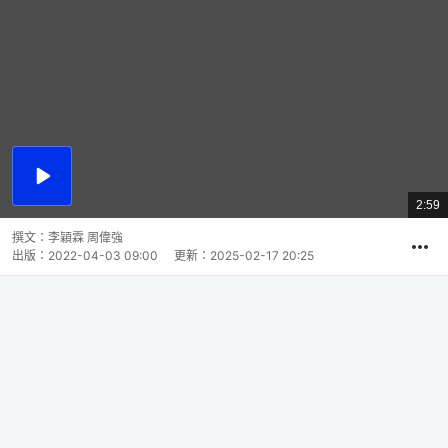
播
放
2:59
總
影
共
片
時
撰文：
李穎霖 周偉強
間
出版：
2022-04-03 09:00
更新：
2025-02-17 20:25