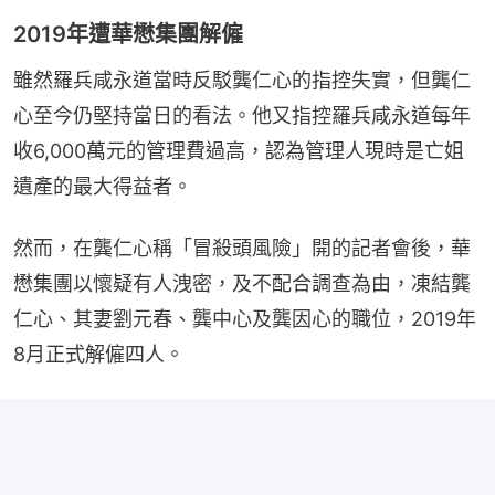
2019年遭華懋集團解僱
雖然羅兵咸永道當時反駁龔仁心的指控失實，但龔仁
心至今仍堅持當日的看法。他又指控羅兵咸永道每年
收6,000萬元的管理費過高，認為管理人現時是亡姐
遺產的最大得益者。
然而，在龔仁心稱「冒殺頭風險」開的記者會後，華
懋集團以懷疑有人洩密，及不配合調查為由，凍結龔
仁心、其妻劉元春、龔中心及龔因心的職位，2019年
8月正式解僱四人。