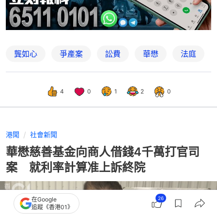
龔如心
爭產案
訟費
華懋
法庭
4
0
1
2
0
港聞
社會新聞
華懋慈善基金向商人借錢4千萬打官司
案 就利率計算准上訴終院
26
在Google
追蹤《香港01》