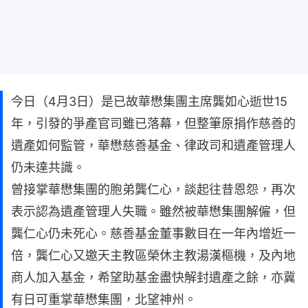
今日（4月3日）是已故華懋集團主席龔如心逝世15
年，引發的爭產官司雖已落幕，但整筆原捐作慈善的
遺產如何監管，華懋慈善基金、律政司和遺產管理人
仍未達共識。
曾接掌華懋集團的胞弟龔仁心，談起往昔恩怨，再次
表示認為遺產管理人失職。雖然被華懋集團解僱，但
龔仁心仍未死心。慈善基金董事數目在一年內增近一
倍，龔仁心又邀天主教區榮休主教湯漢樞機，及內地
商人加入基金，希望助基金盡快解封遺產之餘，亦冀
有日可重掌華懋集團，北望神州。