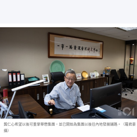
龔仁心希望以後可重掌華懋集團，並已開始為集團以後往內地發展鋪路。（羅君豪
攝）