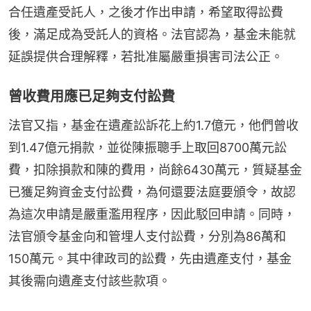
合任遺產受託人，之後才作出申請，希望取得訟費
後，滿足成為受託人的資格。法官認為，基金未能就
延誤提供合理解釋，若批准屬嚴重損害司法公正。
曾收費用應已足夠支付訟費
法官又指，基金在遺產訟訴花上約1.7億元，他們曾收
到1.47億元捐款，並從陳振聰手上取回8700萬元訟
費，扣除損款和陳的費用，尚餘6430萬元，質疑基金
已獲足夠資金支付訟費，為何還要法庭要頒令，故認
為這次申請是嚴重濫用程序，因此駁回申請。同時，
法官頒令基金向和管埋人支付訟費，分別為86萬和
150萬元。其中律政司的訟費，先由遺產支付，基金
其後需向遺產支付該些款項。