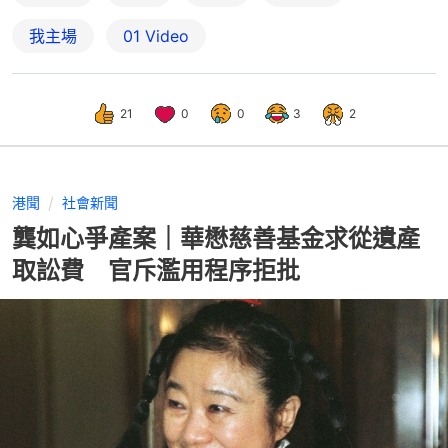
我主場
01 Video
21
0
0
3
2
港聞
社會新聞
龔如心爭產案｜華懋慈善基金求從遺產
取訟費 官斥濫用程序拒批