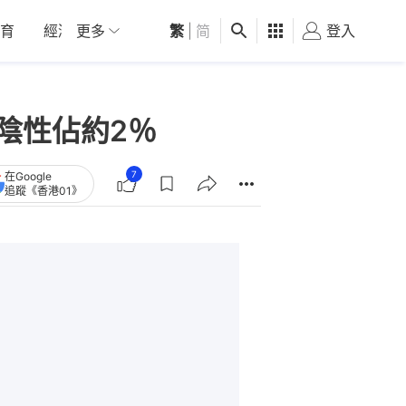
育
經濟
更多
01深圳
繁
觀點
|
简
健康
好食玩飛
登入
女
陰性佔約2％
7
在Google
追蹤《香港01》