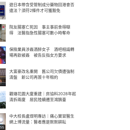
遊日本帶含受管制成分藥物回港會否
違法？須符2條件才可獲豁免
院友腸塞亡死因 事主事前食得瞓
得 法醫指急性腸塞可數小時奪命
保險業員涉姦酒醉女子 酒吧相識轉
場再飲被姦 被告反指女方要求
大富豪改名重開 舊公司欠債遭強制
清盤 新公司再簽十年租約
觀塘花園大廈重建｜房協料2028年起
清拆兩廈 居民陸續遷至鴻鵠臺
中大校長盧煜明專訪｜痛心實習醫生
網上博流量：醫者應是默默耕耘
:55