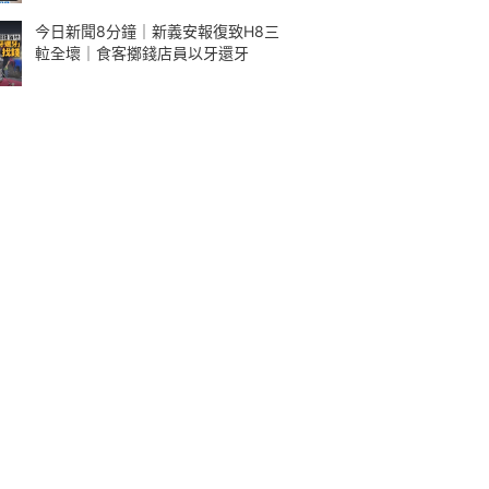
今日新聞8分鐘｜新義安報復致H8三
𨋢全壞｜食客擲錢店員以牙還牙