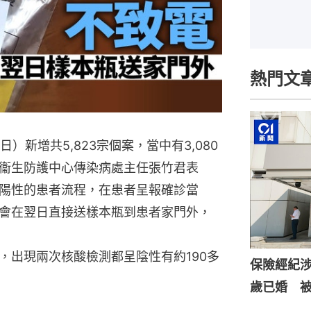
熱門文
）新增共5,823宗個案，當中有3,080
衞生防護中心傳染病處主任張竹君表
陽性的患者流程，在患者呈報確診當
會在翌日直接送樣本瓶到患者家門外，
，出現兩次核酸檢測都呈陰性有約190多
保險經紀涉
歲已婚 