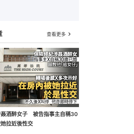
章
查看更多
姦酒醉女子 被告指事主自稱30
被她拉近後性交