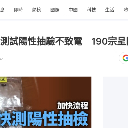
息
即時
熱榜
國際
中國
科技
生活
體
測試陽性抽驗不致電 190宗呈
37