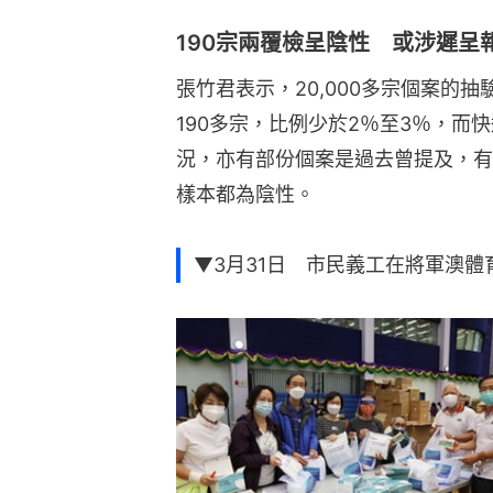
190宗兩覆檢呈陰性 或涉遲呈
張竹君表示，20,000多宗個案的
190多宗，比例少於2％至3％，而
況，亦有部份個案是過去曾提及，有
樣本都為陰性。
▼3月31日 市民義工在將軍澳體