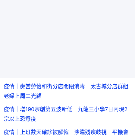
疫情｜麥當勞怡和街分店關閉消毒 太古城分店群組
老婦上周二光顧
疫情｜增190宗創第五波新低 九龍三小學7日內現2
宗以上恐爆疫
疫情｜上班數天確診被解僱 涉違殘疾歧視 平機會