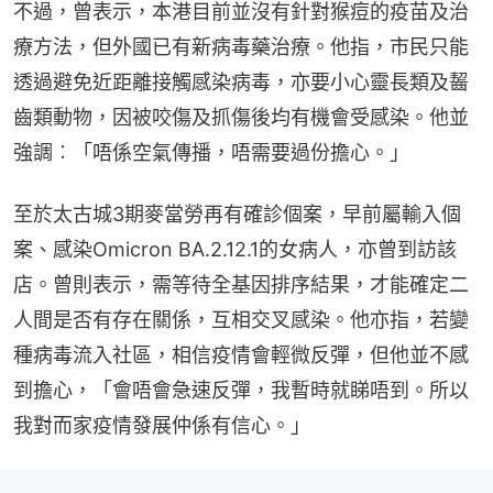
不過，曾表示，本港目前並沒有針對猴痘的疫苗及治
療方法，但外國已有新病毒藥治療。他指，市民只能
透過避免近距離接觸感染病毒，亦要小心靈長類及齧
齒類動物，因被咬傷及抓傷後均有機會受感染。他並
強調︰「唔係空氣傳播，唔需要過份擔心。」
至於太古城3期麥當勞再有確診個案，早前屬輸入個
案、感染Omicron BA.2.12.1的女病人，亦曾到訪該
店。曾則表示，需等待全基因排序結果，才能確定二
人間是否有存在關係，互相交叉感染。他亦指，若變
種病毒流入社區，相信疫情會輕微反彈，但他並不感
到擔心，「會唔會急速反彈，我暫時就睇唔到。所以
我對而家疫情發展仲係有信心。」