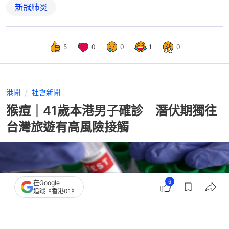
新冠肺炎
5
0
0
1
0
港聞
社會新聞
猴痘｜41歲本港男子確診 潛伏期獨往
台灣旅遊有高風險接觸
6
在Google
追蹤《香港01》