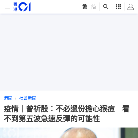
繁
|
简
港聞
社會新聞
疫情｜曾祈殷︰不必過份擔心猴痘 看
不到第五波急速反彈的可能性