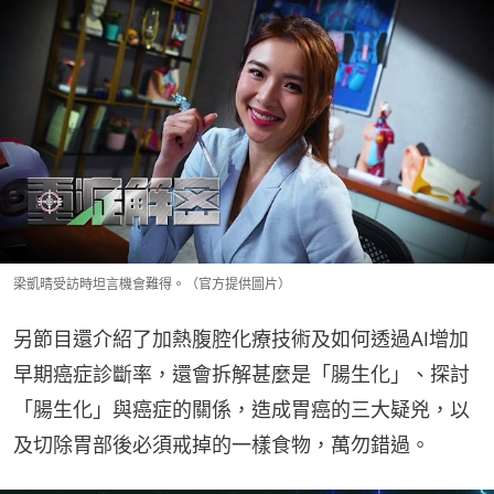
梁凱晴受訪時坦言機會難得。（官方提供圖片）
另節目還介紹了加熱腹腔化療技術及如何透過AI增加
早期癌症診斷率，還會拆解甚麼是「腸生化」、探討
「腸生化」與癌症的關係，造成胃癌的三大疑兇，以
及切除胃部後必須戒掉的一樣食物，萬勿錯過。