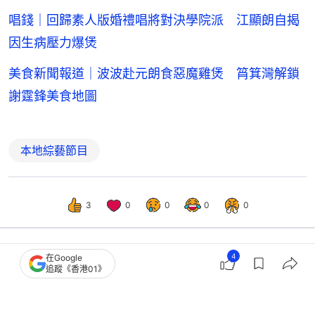
唱錢｜回歸素人版婚禮唱將對決學院派 江顯朗自揭
因生病壓力爆煲
美食新聞報道｜波波赴元朗食惡魔雞煲 筲箕灣解鎖
謝霆鋒美食地圖
本地綜藝節目
3
0
0
0
0
4
在Google
港聞
社會新聞
追蹤《香港01》
肝癌｜防癌會補貼「雙免疫治療」藥