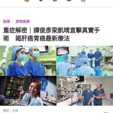
娛樂
即時娛樂
重症解密｜譚俊彥梁凱晴直擊真實手
術 揭肝癌胃癌最新療法
撰文：
小白