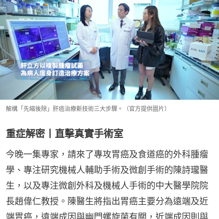
解構「先縮後除」肝癌治療新技術三大步驟。（官方提供圖片）
重症解密丨直擊真實手術室
今晚一集專家，請來了專攻胃癌及食道癌的外科腫瘤
學、專注研究機械人輔助手術及微創手術的陳詩瓏醫
生，以及專注微創外科及機械人手術的中大醫學院院
長趙偉仁教授。陳醫生將指出胃癌主要分為遠端及近
端胃癌，遠端成因與幽門螺旋菌有關，近端成因則與