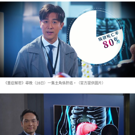
《重症解密》尋晚（28日）一集主角係肝癌。（官方提供圖片）