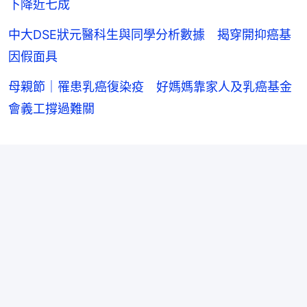
下降近七成
中大DSE狀元醫科生與同學分析數據 揭穿開抑癌基
因假面具
母親節｜罹患乳癌復染疫 好媽媽靠家人及乳癌基金
會義工撐過難關