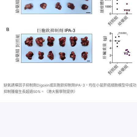
缺氧誘導因子抑制劑Digoxin或巨胞飲抑制劑IPA-3，均在小鼠肝癌細胞模型中成功
抑制腫瘤生長超過50%。（港大醫學院提供）