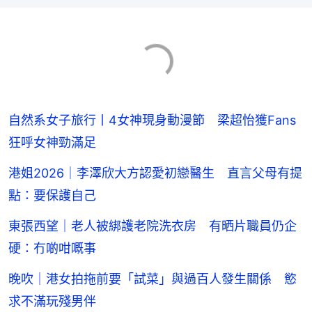
自然系女子旅行丨4女神現身動漫節 梁超怡獲Fans
狂呼女神勁滿足
港姐2026｜李澤欣大方認愛初戀醫生 直言父母有提
點：要保護自己
東張西望｜老人被綁護老院洗衣房 有晒片職員仍企
硬：冇啲咁嘅事
晚吹｜港女拍拖前要「試菜」與過百人發生關係 慾
求不滿玩殘男伴