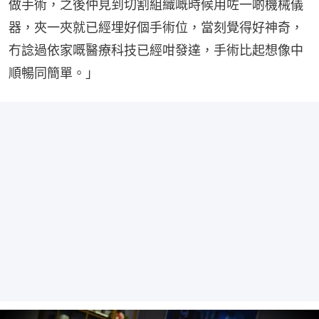
做手術，之後仲見到切割組織嘅時候用咗一啲機械儀
器，夾一夾就已經埋好個手術位，當刻覺得好神奇，
冇諗過依家嘅醫療科技已經咁發達，手術比起想像中
順暢同簡單。」