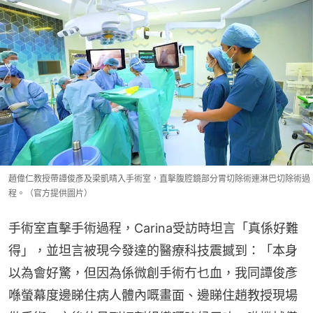
趙偉仁教授帶譚俊彥及梁凱晴入手術室，直擊腹腔鏡部分胃切除術連淋巴切除術過
程。（官方提供圖片）
手術室直擊手術過程，Carina受訪時坦言「真係好難
得」，並坦言被現今發達的醫療科技震撼到：「本身
以為會好驚，但因為係微創手術冇乜血，我同譚俊彥
喺螢幕度邊睇住病人體內嘅畫面、邊睇住趙教授現場