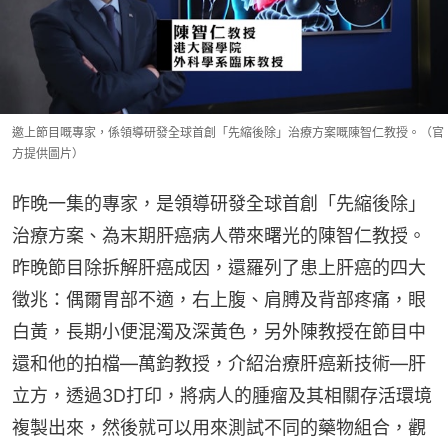
邀上節目嘅專家，係領導研發全球首創「先縮後除」治療方案嘅陳智仁教授。（官
方提供圖片）
昨晚一集的專家，是領導研發全球首創「先縮後除」
治療方案、為末期肝癌病人帶來曙光的陳智仁教授。
昨晚節目除拆解肝癌成因，還羅列了患上肝癌的四大
徵兆：偶爾胃部不適，右上腹、肩膊及背部疼痛，眼
白黃，長期小便混濁及深黃色，另外陳教授在節目中
還和他的拍檔—萬鈞教授，介紹治療肝癌新技術—肝
立方，透過3D打印，將病人的腫瘤及其相關存活環境
複製出來，然後就可以用來測試不同的藥物組合，觀