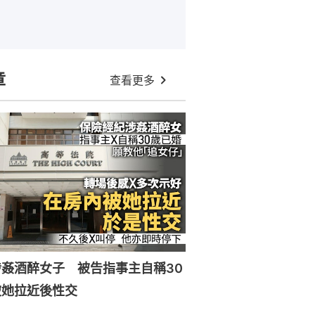
章
查看更多
姦酒醉女子 被告指事主自稱30
被她拉近後性交