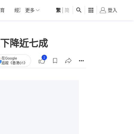
育
經濟
更多
01深圳
繁
觀點
|
简
健康
好食玩飛
登入
女
下降近七成
2
在Google
追蹤《香港01》