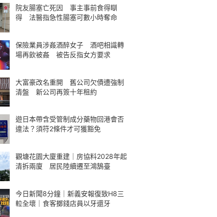
院友腸塞亡死因 事主事前食得瞓
得 法醫指急性腸塞可數小時奪命
保險業員涉姦酒醉女子 酒吧相識轉
場再飲被姦 被告反指女方要求
大富豪改名重開 舊公司欠債遭強制
清盤 新公司再簽十年租約
遊日本帶含受管制成分藥物回港會否
違法？須符2條件才可獲豁免
觀塘花園大廈重建｜房協料2028年起
清拆兩廈 居民陸續遷至鴻鵠臺
今日新聞8分鐘｜新義安報復致H8三
𨋢全壞｜食客擲錢店員以牙還牙