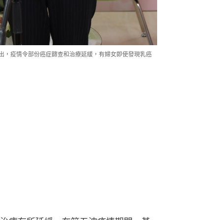
指出，疫情令部份癌症篩查和治療延緩，有婦女即使發現乳癌