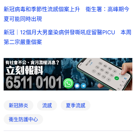
新冠病毒和季節性流感個案上升 衞生署：高峰期今
夏可能同時出現
新冠｜12個月大男童染病併發嘶吼症留醫PICU 本周
第二宗嚴重個案
新冠肺炎
流感
夏季流感
衞生防護中心