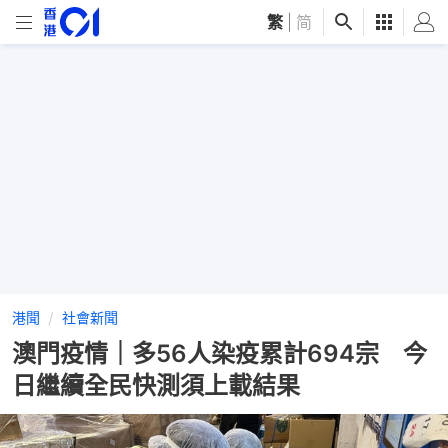
繁
|
简
港聞
社會新聞
澳門疫情｜多56人染疫累計694宗 今
日繼續全民快測須上載結果