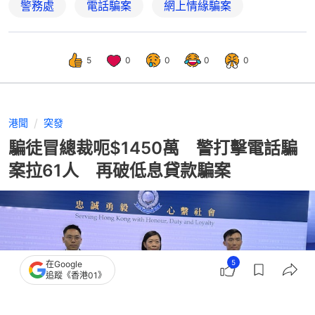
警務處
電話騙案
網上情緣騙案
5
0
0
0
0
港聞
突發
騙徒冒總裁呃$1450萬 警打擊電話騙
案拉61人 再破低息貸款騙案
5
在Google
追蹤《香港01》