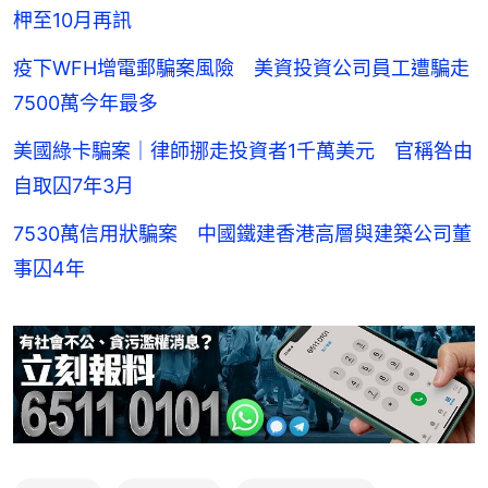
柙至10月再訊
疫下WFH增電郵騙案風險 美資投資公司員工遭騙走
7500萬今年最多
美國綠卡騙案｜律師挪走投資者1千萬美元 官稱咎由
自取囚7年3月
7530萬信用狀騙案 中國鐵建香港高層與建築公司董
事囚4年