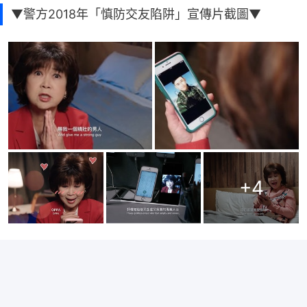
▼警方2018年「慎防交友陷阱」宣傳片截圖▼
+
4