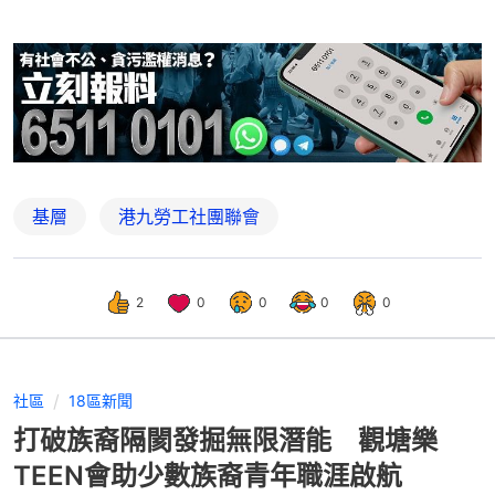
基層
港九勞工社團聯會
2
0
0
0
0
社區
18區新聞
打破族裔隔閡發掘無限潛能 觀塘樂
TEEN會助少數族裔青年職涯啟航