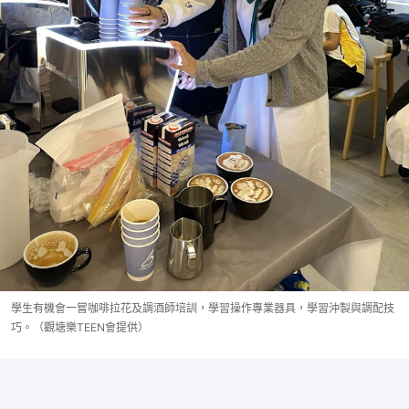
學生有機會一嘗咖啡拉花及調酒師培訓，學習操作專業器具，學習沖製與調配技
巧。（觀塘樂TEEN會提供）