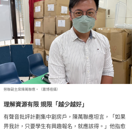
勞聯副主席陳萬聯應。（蕭博禧攝）
理解資源有限 規限「越少越好」
有聲音批評計劃集中劏房戶，陳萬聯應坦言，「如果
畀我計，只要學生有興趣報名，就應該得。」他指愈