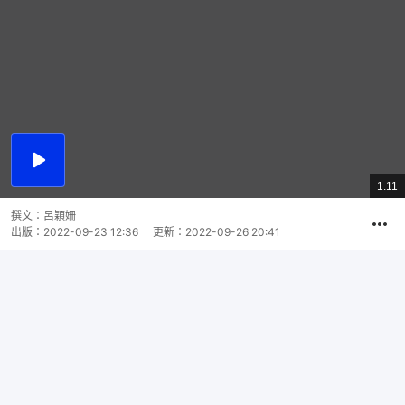
播
放
1:11
總
影
共
片
時
撰文：
呂穎姍
間
出版：
2022-09-23 12:36
更新：
2022-09-26 20:41