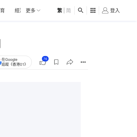
育
經濟
更多
01深圳
繁
觀點
|
简
健康
好食玩飛
登入
女
制
76
在Google
追蹤《香港01》