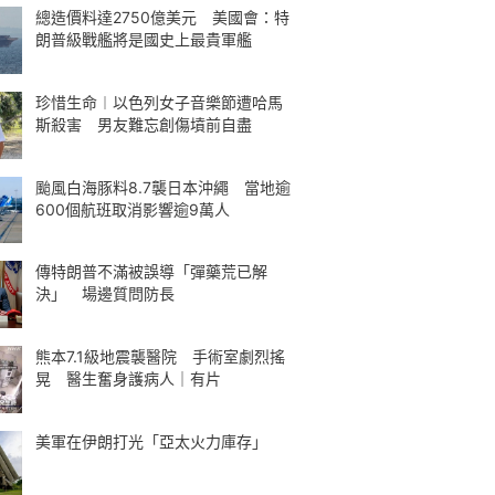
總造價料達2750億美元 美國會：特
朗普級戰艦將是國史上最貴軍艦
珍惜生命︱以色列女子音樂節遭哈馬
斯殺害 男友難忘創傷墳前自盡
颱風白海豚料8.7襲日本沖繩 當地逾
600個航班取消影響逾9萬人
傳特朗普不滿被誤導「彈藥荒已解
決」 場邊質問防長
熊本7.1級地震襲醫院 手術室劇烈搖
晃 醫生奮身護病人｜有片
美軍在伊朗打光「亞太火力庫存」