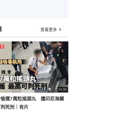
章
查看更多
01:20
涉偷運7萬粒搖頭丸 遭印尼海關
可判死刑｜有片