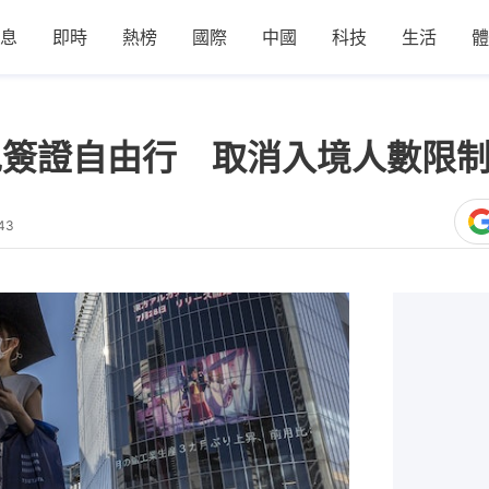
息
即時
熱榜
國際
中國
科技
生活
體
復免簽證自由行 取消入境人數限
43