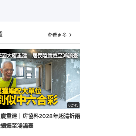
章
查看更多
02:45
廈重建｜房協料2028年起清拆兩
陸續遷至鴻鵠臺