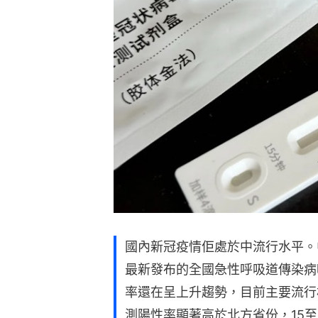
國內新冠疫情佢處於中流行水平。
最新發布的全國急性呼吸道傳染病
率還在呈上升趨勢，目前主要流行株仍
測陽性率顯著高於北方省份，15至