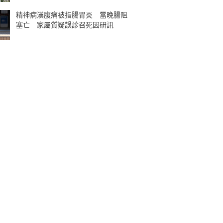
精神病漢腹痛被指腸胃炎 當晚腸阻
塞亡 家屬質疑誤診召死因研訊