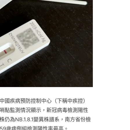
中國疾病預防控制中心（下稱中疾控）
哨點監測情況顯示，新冠病毒檢測陽性
為NB.1.8.1變異株譜系，南方省份檢
59歲病例組檢測陽性率最高。