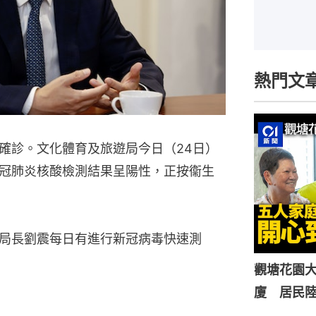
熱門文
確診。文化體育及旅遊局今日（24日）
冠肺炎核酸檢測結果呈陽性，正按衞生
局長劉震每日有進行新冠病毒快速測
觀塘花園大
廈 居民