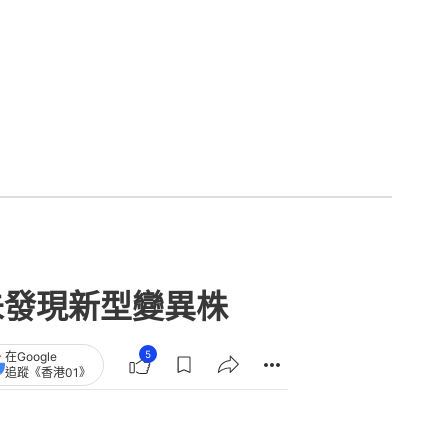
未發現新型變異株
5
在Google
追蹤《香港01》