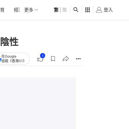
育
經濟
更多
01深圳
繁
觀點
|
简
健康
好食玩飛
登入
女
陰性
1
在Google
追蹤《香港01》