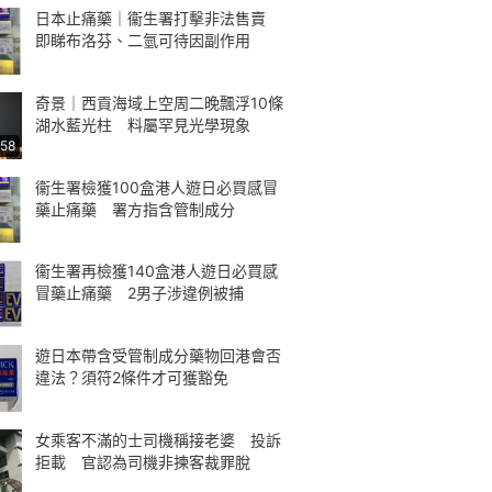
日本止痛藥｜衞生署打擊非法售賣
即睇布洛芬、二氫可待因副作用
奇景｜西貢海域上空周二晚飄浮10條
湖水藍光柱 料屬罕見光學現象
:58
衞生署檢獲100盒港人遊日必買感冒
藥止痛藥 署方指含管制成分
衞生署再檢獲140盒港人遊日必買感
冒藥止痛藥 2男子涉違例被捕
遊日本帶含受管制成分藥物回港會否
違法？須符2條件才可獲豁免
女乘客不滿的士司機稱接老婆 投訴
拒載 官認為司機非揀客裁罪脫