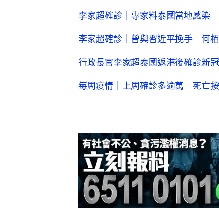
李家超確診｜專家料泰國當地感染 
李家超確診｜曾與習近平挽手 何栢
行政長官李家超泰國返港後確診新冠
每周疫情｜上周確診多逾萬 死亡按